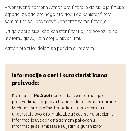
Prvenstvena namena Atman pre filtera je da skuplja fizičke
otpade iz vode pre nego sto dođu do kanister filtera,
samim tim se i povećava kapacitet same filtracije.
Druga opcija služi kao kanister filter koji se povezuje na
motornu glavu, koja stoji u akvarijumu.
Atman pre filter dolazi sa perivim sunđerom.
Informacije o ceni i karakteristikama
proizvoda:
Kompanija
PetSpot
nastoji da sve informacije o
proizvodima, pogotovu hrani, budu redovno ažurirane.
Međutim, proizvođači hrane konstatno menjaju i
unapređuju svoje formule, zbog čega su najpreciznije
informacije uvek one na samom pakovanju.
Informacije sa ambalaže su jedini siguran izvor