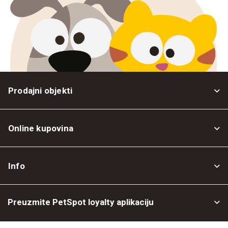
Prodajni objekti
Online kupovina
Opšti uslovi
Info
Politika privatnosti
O nama
Povrat robe
Preuzmite PetSpot loyalty aplikaciju
Prodajni objekti