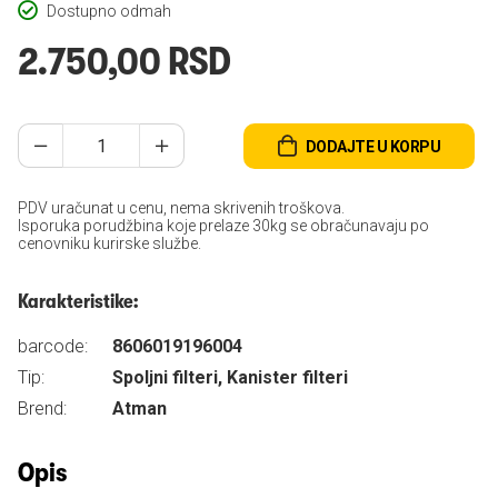
Dostupno odmah
2.750,00 RSD
DODAJTE U KORPU
PDV uračunat u cenu, nema skrivenih troškova.
Isporuka porudžbina koje prelaze 30kg se obračunavaju po
cenovniku kurirske službe.
Karakteristike:
barcode:
8606019196004
Tip:
Spoljni filteri, Kanister filteri
Brend:
Atman
Opis