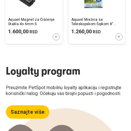
Aquael Magnet za Čišćenje
Aquael Mrežica sa
Stakla do 6mm S
Teleskopskom Šipkom 8"
20x15cm
1.600,00
1.260,00
RSD
RSD
DODAJTE U KORPU
DODAJ
Loyalty program
Preuzmite PetSpot mobilnu loyalty aplikaciju i registrujte
korisnički nalog. Očekuju vas brojni popusti i pogodnosti.
Saznajte više