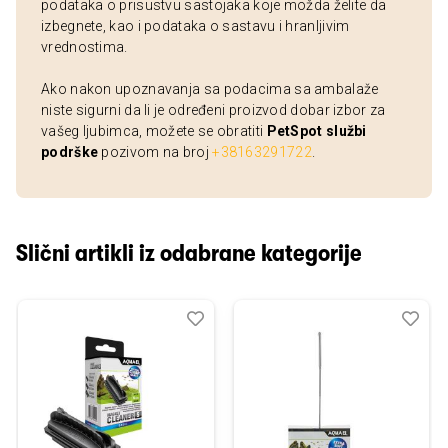
podataka o prisustvu sastojaka koje možda želite da
izbegnete, kao i podataka o sastavu i hranljivim
vrednostima.
Ako nakon upoznavanja sa podacima sa ambalaže
niste sigurni da li je određeni proizvod dobar izbor za
vašeg ljubimca, možete se obratiti
PetSpot službi
podrške
pozivom na broj
+38163291722
.
Slični artikli iz odabrane kategorije
Dodaj
Uporedi
Dod
Upo
u
u
listu
listu
želja
želj