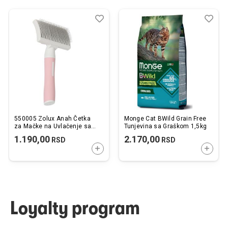
Dodaj
Uporedi
Dod
Upo
u
u
listu
listu
želja
želj
550005 Zolux Anah Četka
Monge Cat BWild Grain Free
za Mačke na Uvlačenje sa
Tunjevina sa Graškom 1,5kg
Mekanim Čekinjama M
1.190,00
2.170,00
RSD
RSD
9,2x5x17,5cm
DODAJTE U KORPU
DODAJ
Loyalty program