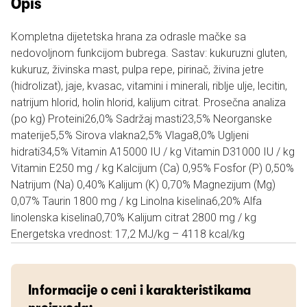
Opis
Kompletna dijetetska hrana za odrasle mačke sa
nedovoljnom funkcijom bubrega. Sastav: kukuruzni gluten,
kukuruz, živinska mast, pulpa repe, pirinač, živina jetre
(hidrolizat), jaje, kvasac, vitamini i minerali, riblje ulje, lecitin,
natrijum hlorid, holin hlorid, kalijum citrat. Prosečna analiza
(po kg) Proteini26,0% Sadržaj masti23,5% Neorganske
materije5,5% Sirova vlakna2,5% Vlaga8,0% Ugljeni
hidrati34,5% Vitamin A15000 IU / kg Vitamin D31000 IU / kg
Vitamin E250 mg / kg Kalcijum (Ca) 0,95% Fosfor (P) 0,50%
Natrijum (Na) 0,40% Kalijum (K) 0,70% Magnezijum (Mg)
0,07% Taurin 1800 mg / kg Linolna kiselina6,20% Alfa
linolenska kiselina0,70% Kalijum citrat 2800 mg / kg
Energetska vrednost: 17,2 MJ/kg – 4118 kcal/kg
Informacije o ceni i karakteristikama