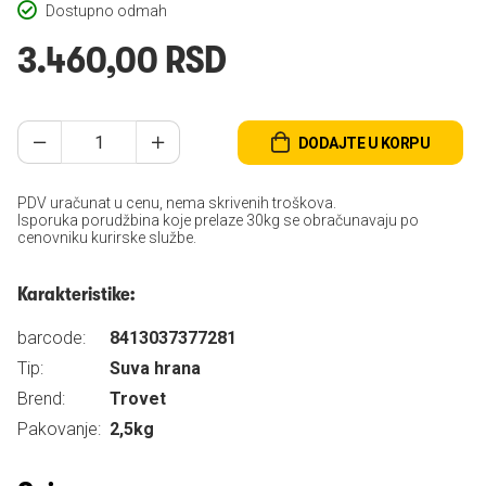
Dostupno odmah
3.460,00 RSD
DODAJTE U KORPU
PDV uračunat u cenu, nema skrivenih troškova.
Isporuka porudžbina koje prelaze 30kg se obračunavaju po
cenovniku kurirske službe.
Karakteristike:
barcode:
8413037377281
Tip:
Suva hrana
Brend:
Trovet
Pakovanje:
2,5kg