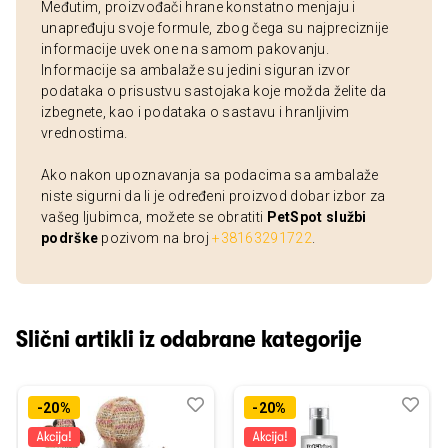
Međutim, proizvođači hrane konstatno menjaju i
unapređuju svoje formule, zbog čega su najpreciznije
informacije uvek one na samom pakovanju.
Informacije sa ambalaže su jedini siguran izvor
podataka o prisustvu sastojaka koje možda želite da
izbegnete, kao i podataka o sastavu i hranljivim
vrednostima.
Ako nakon upoznavanja sa podacima sa ambalaže
niste sigurni da li je određeni proizvod dobar izbor za
vašeg ljubimca, možete se obratiti
PetSpot službi
podrške
pozivom na broj
+38163291722
.
Slični artikli iz odabrane kategorije
Dodaj
Uporedi
Dod
Upo
-20%
-20%
u
u
listu
listu