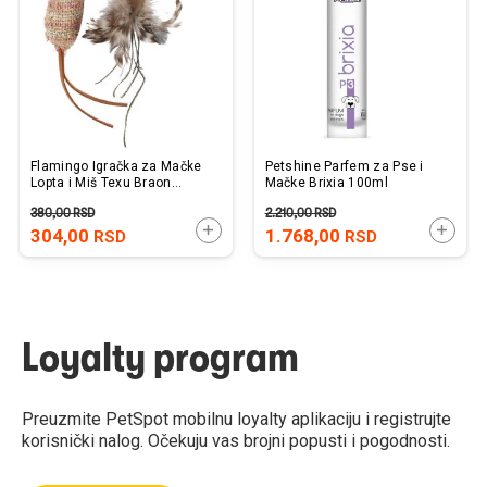
želja
želj
Flamingo Igračka za Mačke
Petshine Parfem za Pse i
Lopta i Miš Texu Braon
Mačke Brixia 100ml
9x4x4cm
380,00
RSD
2.210,00
RSD
DODAJTE U KORPU
DODAJ
304,00
1.768,00
RSD
RSD
Loyalty program
Preuzmite PetSpot mobilnu loyalty aplikaciju i registrujte
korisnički nalog. Očekuju vas brojni popusti i pogodnosti.