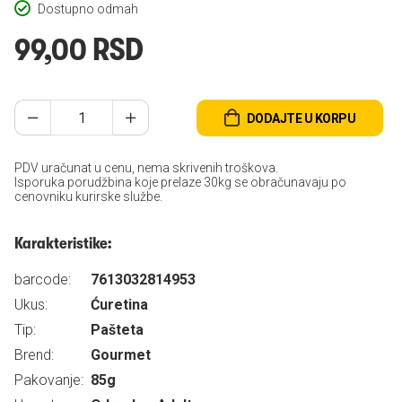
Dostupno odmah
99,00 RSD
DODAJTE U KORPU
PDV uračunat u cenu, nema skrivenih troškova.
Isporuka porudžbina koje prelaze 30kg se obračunavaju po
cenovniku kurirske službe.
Karakteristike:
barcode:
7613032814953
Ukus:
Ćuretina
Tip:
Pašteta
Brend:
Gourmet
Pakovanje:
85g