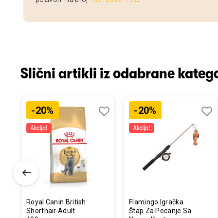
Slični artikli iz odabrane katego
-20%
-20%
odaj
poredi
Dodaj
Uporedi
Doda
Upor
u
u
istu
listu
listu
elja
želja
želja
Royal Canin British
Flamingo Igračka
Shorthair Adult
Štap Za Pecanje Sa