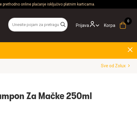
 prethodno online plaćanje isključivo platnim karticama.
Prijava
Korpa
Sve od Zolux
ampon Za Mačke 250ml