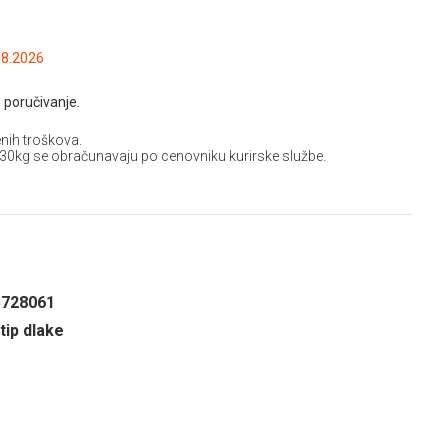
.2026 do: 08.08.2026
 poručivanje.
nih troškova.
 30kg se obračunavaju po cenovniku kurirske službe.
5728061
 tip dlake