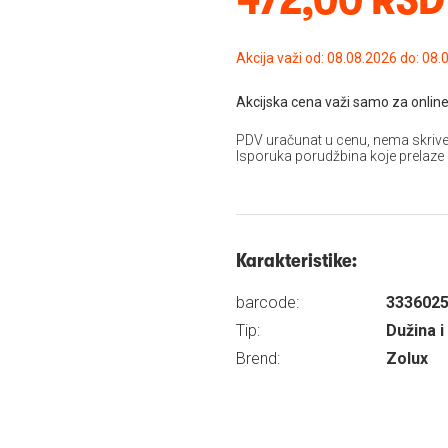
Akcija važi od: 08.08
Akcijska cena važi samo za online
PDV uračunat u cenu, nema skrive
Isporuka porudžbina koje prelaze
Karakteristike:
barcode:
333602
Tip:
Dužina i
Brend:
Zolux