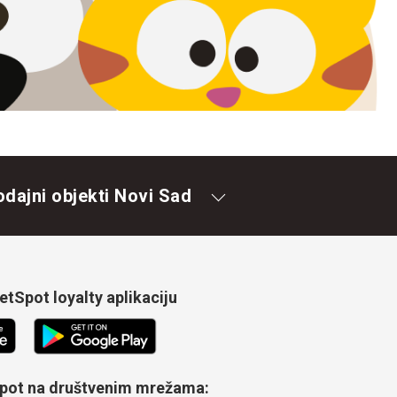
odajni objekti Novi Sad
tSpot loyalty aplikaciju
Spot na društvenim mrežama: