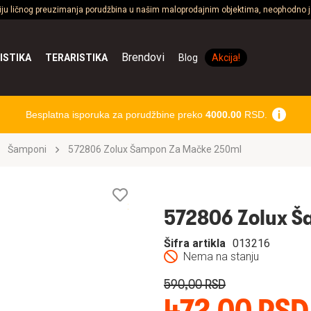
ciju ličnog preuzimanja porudžbina u našim maloprodajnim objektima, neophodno je
Brendovi
ISTIKA
TERARISTIKA
Blog
Akcija!
Besplatna isporuka za porudžbine preko
4000.00
RSD.
Šamponi
572806 Zolux Šampon Za Mačke 250ml
Lista
želja
572806 Zolux Š
Šifra artikla
013216
Nema na stanju
590,00 RSD
472,00 RSD