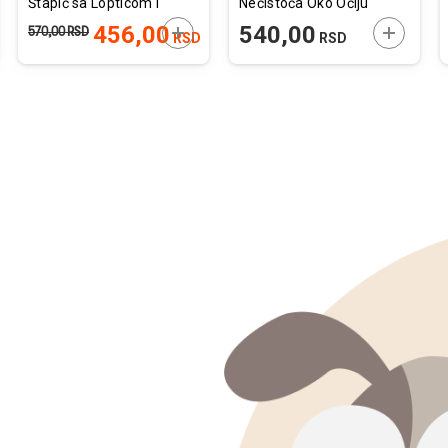
Štapić sa Lopticom i
Nečistoća Oko Očiju
Perjem 42cm
50ml
JTE U KORPU
DODAJTE U KORPU
DODAJTE
456,00
540,00
570,00
RSD
RSD
RSD