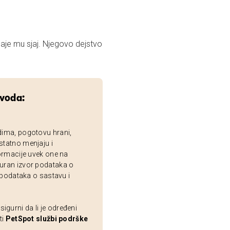
u sjaj. Njegovo dejstvo
zvoda:
dima, pogotovu hrani,
statno menjaju i
ormacije uvek one na
uran izvor podataka o
 podataka o sastavu i
gurni da li je određeni
ti
PetSpot službi podrške