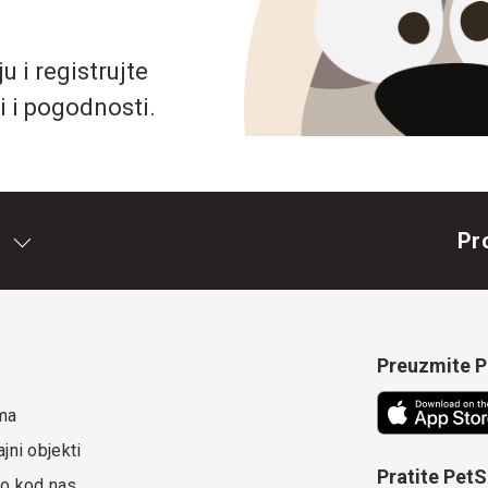
 i registrujte
i i pogodnosti.
Pr
Preuzmite Pe
ma
jni objekti
Pratite Pet
o kod nas