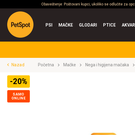
Obaveštenje: Poštovani kupci, ukoliko se odlučite za op
PSI
MAČKE
GLODARI
PTICE
AKVAR
Nazad
Početna
Mačke
Nega i higijena mačaka
-20%
SAMO
ONLINE