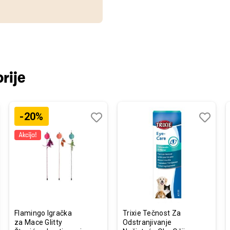
rije
-20%
j
edi
Dodaj
Uporedi
Dodaj
Uporedi
u
u
listu
listu
želja
želja
Flamingo Igračka
Trixie Tečnost Za
za Mace Glitty
Odstranjivanje