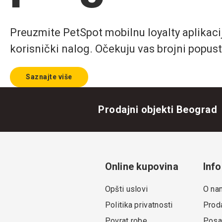
Preuzmite PetSpot mobilnu loyalty aplikaciju
korisnički nalog. Očekuju vas brojni popust
Saznajte više
Prodajni objekti Beograd
Online kupovina
Info
Opšti uslovi
O na
Politika privatnosti
Proda
Povrat robe
Posa