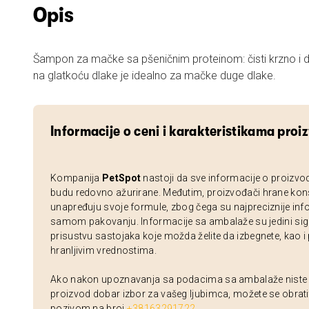
Opis
Šampon za mačke sa pšeničnim proteinom: čisti krzno i daje m
na glatkoću dlake je idealno za mačke duge dlake.
Informacije o ceni i karakteristikama proi
Kompanija
PetSpot
nastoji da sve informacije o proizvo
budu redovno ažurirane. Međutim, proizvođači hrane kon
unapređuju svoje formule, zbog čega su najpreciznije inf
samom pakovanju. Informacije sa ambalaže su jedini sig
prisustvu sastojaka koje možda želite da izbegnete, kao i
hranljivim vrednostima.
Ako nakon upoznavanja sa podacima sa ambalaže niste si
proizvod dobar izbor za vašeg ljubimca, možete se obrati
pozivom na broj
+38163291722
.