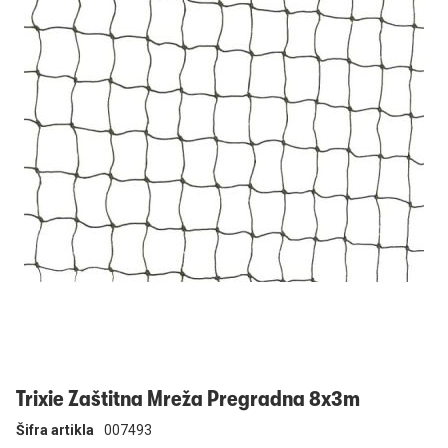
Prijavi se
Trixie Zaštitna Mreža Pregradna 8x3m
Šifra artikla
007493