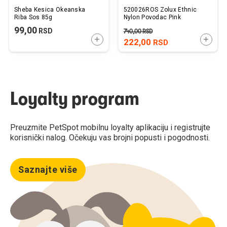
Sheba Kesica Okeanska
520026ROS Zolux Ethnic
Riba Sos 85g
Nylon Povodac Pink
99,00
RSD
740,00
RSD
DODAJTE U KORPU
DODAJ
222,00
RSD
Loyalty program
Preuzmite PetSpot mobilnu loyalty aplikaciju i registrujte
korisnički nalog. Očekuju vas brojni popusti i pogodnosti.
Saznajte više