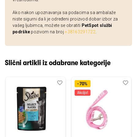
Ako nakon upoznavanja sa podacima sa ambalaže
niste sigurni da li je određeni proizvod dobar izbor za
vašeg ljubimca, možete se obratiti
PetSpot službi
podrške
pozivom na broj
+38163291722
.
Slični artikli iz odabrane kategorije
Dodaj
Uporedi
Dod
Upo
-70%
u
u
listu
listu
želja
želj