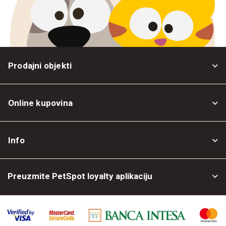
Prodajni objekti
Online kupovina
Opšti uslovi
Info
Politika privatnosti
O nama
Povrat robe
Preuzmite PetSpot loyalty aplikaciju
Prodajni objekti
Posao kod nas