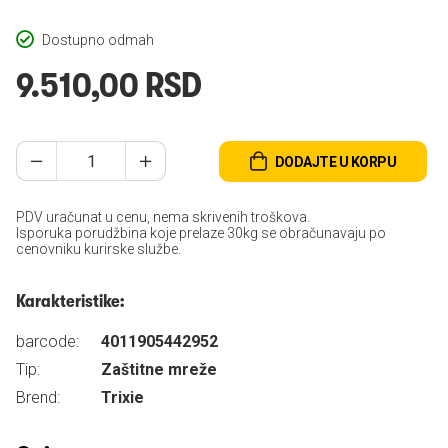
Dostupno odmah
9.510,00 RSD
DODAJTE U KORPU
PDV uračunat u cenu, nema skrivenih troškova.
Isporuka porudžbina koje prelaze 30kg se obračunavaju po
cenovniku kurirske službe.
Karakteristike:
barcode:
4011905442952
Tip:
Zaštitne mreže
Brend:
Trixie