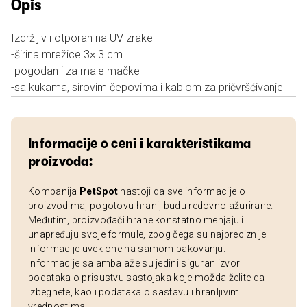
Opis
Izdržljiv i otporan na UV zrake
-širina mrežice 3× 3 cm
-pogodan i za male mačke
-sa kukama, sirovim čepovima i kablom za pričvršćivanje
Informacije o ceni i karakteristikama
proizvoda:
Kompanija
PetSpot
nastoji da sve informacije o
proizvodima, pogotovu hrani, budu redovno ažurirane.
Međutim, proizvođači hrane konstatno menjaju i
unapređuju svoje formule, zbog čega su najpreciznije
informacije uvek one na samom pakovanju.
Informacije sa ambalaže su jedini siguran izvor
podataka o prisustvu sastojaka koje možda želite da
izbegnete, kao i podataka o sastavu i hranljivim
vrednostima.