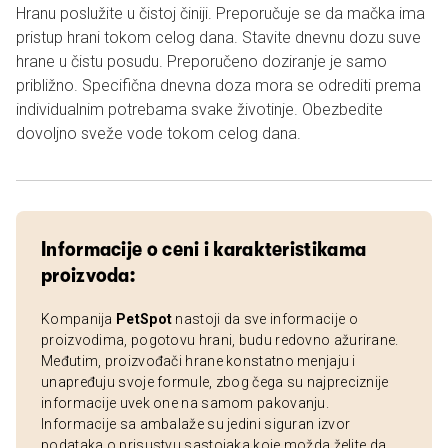
Hranu poslužite u čistoj činiji. Preporučuje se da mačka ima
pristup hrani tokom celog dana. Stavite dnevnu dozu suve
hrane u čistu posudu. Preporučeno doziranje je samo
približno. Specifična dnevna doza mora se odrediti prema
individualnim potrebama svake životinje. Obezbedite
dovoljno sveže vode tokom celog dana.
Informacije o ceni i karakteristikama
proizvoda:
Kompanija
PetSpot
nastoji da sve informacije o
proizvodima, pogotovu hrani, budu redovno ažurirane.
Međutim, proizvođači hrane konstatno menjaju i
unapređuju svoje formule, zbog čega su najpreciznije
informacije uvek one na samom pakovanju.
Informacije sa ambalaže su jedini siguran izvor
podataka o prisustvu sastojaka koje možda želite da