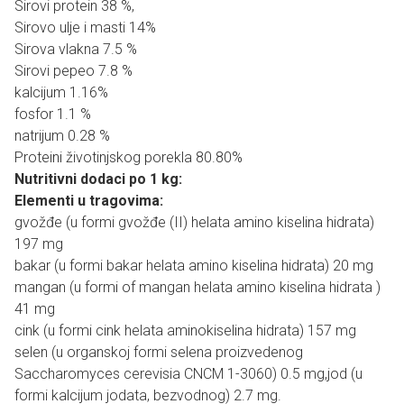
Sirovi protein 38 %,
Sirovo ulje i masti 14%
Sirova vlakna 7.5 %
Sirovi pepeo 7.8 %
kalcijum 1.16%
fosfor 1.1 %
natrijum 0.28 %
Proteini životinjskog porekla 80.80%
Nutritivni dodaci po 1 kg:
Elementi u tragovima:
gvožđe (u formi gvožđe (II) helata amino kiselina hidrata)
197 mg
bakar (u formi bakar helata amino kiselina hidrata) 20 mg
mangan (u formi of mangan helata amino kiselina hidrata )
41 mg
cink (u formi cink helata aminokiselina hidrata) 157 mg
selen (u organskoj formi selena proizvedenog
Saccharomyces cerevisia CNCM 1-3060) 0.5 mg,jod (u
formi kalcijum jodata, bezvodnog) 2.7 mg.