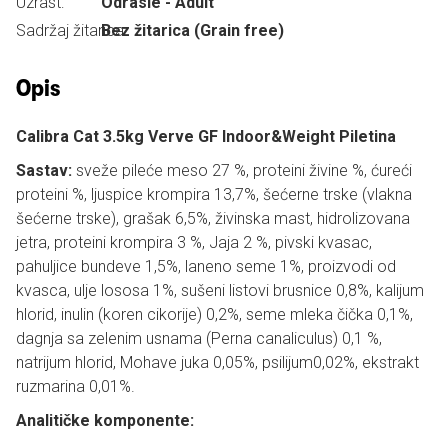
Uzrast:
Odrasle - Adult
Sadržaj žitarica:
Bez žitarica (Grain free)
Opis
Calibra Cat 3.5kg Verve GF Indoor&Weight Piletina
Sastav:
sveže pileće meso 27 %, proteini živine %, ćureći
proteini %, ljuspice krompira 13,7%, šećerne trske (vlakna
šećerne trske), grašak 6,5%, živinska mast, hidrolizovana
jetra, proteini krompira 3 %, Jaja 2 %, pivski kvasac,
pahuljice bundeve 1,5%, laneno seme 1%, proizvodi od
kvasca, ulje lososa 1%, sušeni listovi brusnice 0,8%, kalijum
hlorid, inulin (koren cikorije) 0,2%, seme mleka čička 0,1%,
dagnja sa zelenim usnama (Perna canaliculus) 0,1 %,
natrijum hlorid, Mohave juka 0,05%, psilijum0,02%, ekstrakt
ruzmarina 0,01%.
Analitičke komponente: