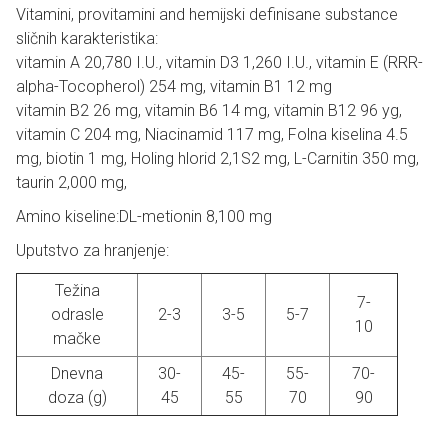
Vitamini, provitamini and hemijski definisane substance
sličnih karakteristika:
vitamin A 20,780 I.U., vitamin D3 1,260 I.U., vitamin E (RRR-
alpha-Tocopherol) 254 mg, vitamin B1 12 mg
vitamin B2 26 mg, vitamin B6 14 mg, vitamin B12 96 yg,
vitamin C 204 mg, Niacinamid 117 mg, Folna kiselina 4.5
mg, biotin 1 mg, Holing hlorid 2,1S2 mg, L-Carnitin 350 mg,
taurin 2,000 mg,
Amino kiseline:DL-metionin 8,100 mg
Uputstvo za hranjenje:
Težina
7-
odrasle
2-3
3-5
5-7
10
mačke
Dnevna
30-
45-
55-
70-
doza (g)
45
55
70
90