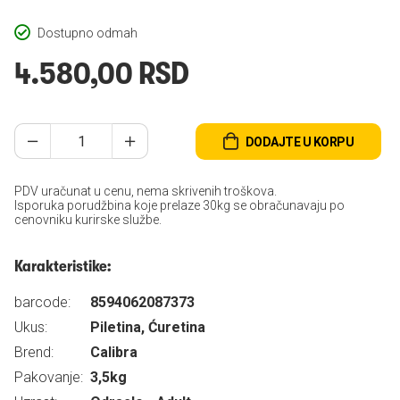
Dostupno odmah
4.580,00 RSD
DODAJTE U KORPU
PDV uračunat u cenu, nema skrivenih troškova.
Isporuka porudžbina koje prelaze 30kg se obračunavaju po
cenovniku kurirske službe.
Karakteristike:
barcode:
8594062087373
Ukus:
Piletina, Ćuretina
Brend:
Calibra
Pakovanje:
3,5kg