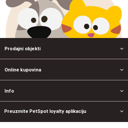
Prodajni objekti
Online kupovina
Opšti uslovi
Info
Politika privatnosti
O nama
Povrat robe
Preuzmite PetSpot loyalty aplikaciju
Prodajni objekti
Posao kod nas