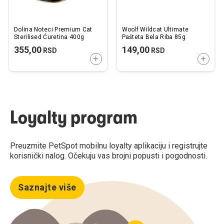
Dolina Noteci Premium Cat
Woolf Wildcat Ultimate
Sterilised Ćuretina 400g
Pašteta Bela Riba 85g
355,00
149,00
RSD
RSD
DODAJTE U KORPU
DODAJ
Loyalty program
Preuzmite PetSpot mobilnu loyalty aplikaciju i registrujte
korisnički nalog. Očekuju vas brojni popusti i pogodnosti.
Saznajte više