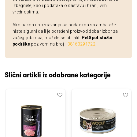
izbegnete, kao i podataka o sastavu i hranljivim
vrednostima.
Ako nakon upoznavanja sa podacima sa ambalaže
niste sigurni da li je određeni proizvod dobar izbor za
vašeg ljubimca, možete se obratiti
PetSpot službi
podrške
pozivom na broj
+38163291722
.
Slični artikli iz odabrane kategorije
Dodaj
Uporedi
Dod
Upo
u
u
listu
listu
želja
želj