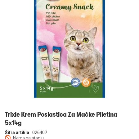
Prijavi se
Trixie Krem Poslastica Za Mačke Piletina
5x14g
Šifra artikla
026407
Nema na stanju