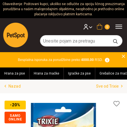
Obaveštenje: Poštovani kupci, ukoliko se odlučite za opciju ličnog preuzimanja
porudžbina u našim maloprodajnim objektima, neophodno je prethodno online
Psi
plaćanje isključivo platnim karticama.
Mačke
Korpa
Glodari
Ptice
Besplatna isporuka za porudžbine preko
4000.00
RSD.
Akvaristika
Hrana za pse
Hrana za mačke
Igračke za pse
Grebalice za mač
Teraristika
Nazad
Sve od Trixie
Brendovi
Blog
Lis
-20%
želj
SAMO
ONLINE
Akcija!