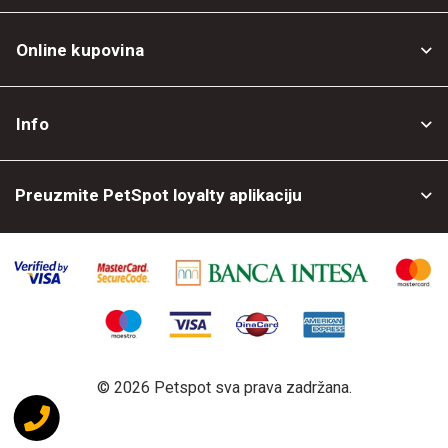
Online kupovina
Opšti uslovi
Info
Politika privatnosti
O nama
Povrat robe
Preuzmite PetSpot loyalty aplikaciju
Prodajni objekti
Posao kod nas
©
2026 Petspot sva prava zadržana.