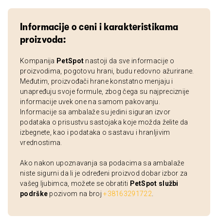
Informacije o ceni i karakteristikama
proizvoda:
Kompanija
PetSpot
nastoji da sve informacije o
proizvodima, pogotovu hrani, budu redovno ažurirane.
Međutim, proizvođači hrane konstatno menjaju i
unapređuju svoje formule, zbog čega su najpreciznije
informacije uvek one na samom pakovanju.
Informacije sa ambalaže su jedini siguran izvor
podataka o prisustvu sastojaka koje možda želite da
izbegnete, kao i podataka o sastavu i hranljivim
vrednostima.
Ako nakon upoznavanja sa podacima sa ambalaže
niste sigurni da li je određeni proizvod dobar izbor za
vašeg ljubimca, možete se obratiti
PetSpot službi
podrške
pozivom na broj
+38163291722
.