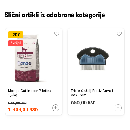
Slični artikli iz odabrane kategorije
Dodaj
Uporedi
Dod
Upo
-20%
u
u
listu
listu
želja
želj
Monge Cat Indoor Piletina
Trixie Češalj Protiv Buva i
1,5kg
Vaši 7cm
650,00
RSD
1.760,00
RSD
DODAJTE U KORPU
DODAJ
1.408,00
RSD