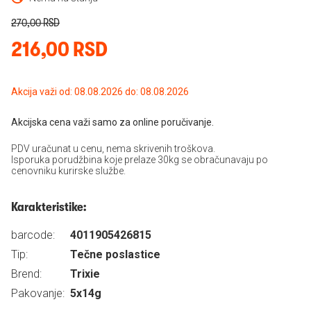
270,00 RSD
216,00 RSD
Akcija važi od: 08.08.2026 do: 08.08.2026
Akcijska cena važi samo za online poručivanje.
PDV uračunat u cenu, nema skrivenih troškova.
Isporuka porudžbina koje prelaze 30kg se obračunavaju po
cenovniku kurirske službe.
Karakteristike:
barcode:
4011905426815
Tip:
Tečne poslastice
Brend:
Trixie
Pakovanje:
5x14g