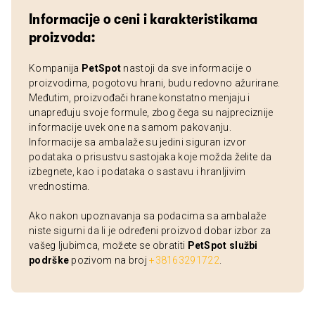
Informacije o ceni i karakteristikama
proizvoda:
Kompanija
PetSpot
nastoji da sve informacije o
proizvodima, pogotovu hrani, budu redovno ažurirane.
Međutim, proizvođači hrane konstatno menjaju i
unapređuju svoje formule, zbog čega su najpreciznije
informacije uvek one na samom pakovanju.
Informacije sa ambalaže su jedini siguran izvor
podataka o prisustvu sastojaka koje možda želite da
izbegnete, kao i podataka o sastavu i hranljivim
vrednostima.
Ako nakon upoznavanja sa podacima sa ambalaže
niste sigurni da li je određeni proizvod dobar izbor za
vašeg ljubimca, možete se obratiti
PetSpot službi
podrške
pozivom na broj
+38163291722
.