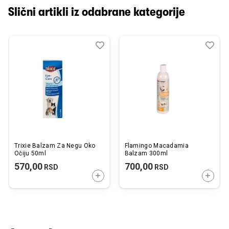
Slični artikli iz odabrane kategorije
Dodaj
Uporedi
Dod
Upo
u
u
listu
listu
želja
želj
Trixie Balzam Za Negu Oko
Flamingo Macadamia
Očiju 50ml
Balzam 300ml
570,00
700,00
RSD
RSD
DODAJTE U KORPU
DODAJ