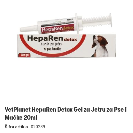
Prijavi se
VetPlanet HepaRen Detox Gel za Jetru za Pse i
Mačke 20ml
Šifra artikla
020239