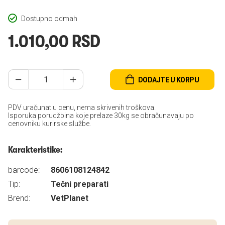
Dostupno odmah
1.010,00 RSD
DODAJTE U KORPU
PDV uračunat u cenu, nema skrivenih troškova.
Isporuka porudžbina koje prelaze 30kg se obračunavaju po
cenovniku kurirske službe.
Karakteristike:
barcode:
8606108124842
Tip:
Tečni preparati
Brend:
VetPlanet