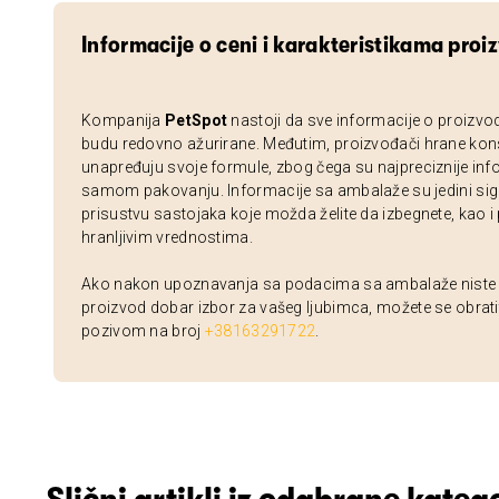
Informacije o ceni i karakteristikama proi
Kompanija
PetSpot
nastoji da sve informacije o proizvo
budu redovno ažurirane. Međutim, proizvođači hrane kon
unapređuju svoje formule, zbog čega su najpreciznije inf
samom pakovanju. Informacije sa ambalaže su jedini sig
prisustvu sastojaka koje možda želite da izbegnete, kao i
hranljivim vrednostima.
Ako nakon upoznavanja sa podacima sa ambalaže niste si
proizvod dobar izbor za vašeg ljubimca, možete se obrati
pozivom na broj
+38163291722
.