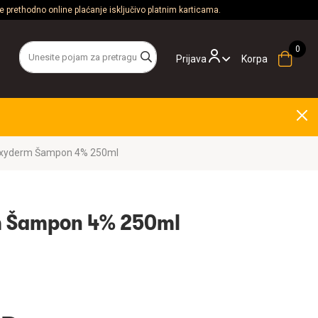
 prethodno online plaćanje isključivo platnim karticama.
Prijava
Korpa
rexyderm Šampon 4% 250ml
m Šampon 4% 250ml