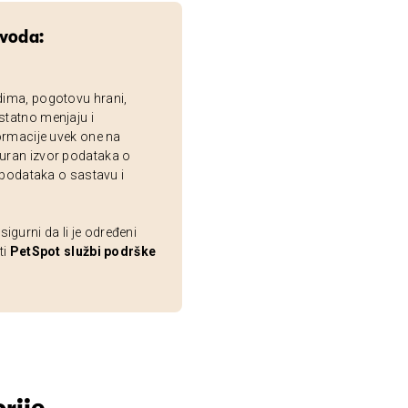
zvoda:
dima, pogotovu hrani,
statno menjaju i
ormacije uvek one na
uran izvor podataka o
 podataka o sastavu i
gurni da li je određeni
ti
PetSpot službi podrške