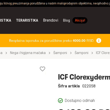
ciju ličnog preuzimanja porudžbina u našim maloprodajnim objektima, neophodno je
Brendovi
ISTIKA
TERARISTIKA
Blog
Akcija!
Besplatna isporuka za porudžbine preko
4000.00
RSD.
sa
Nega i higijena mačaka
Šamponi
Šamponi
ICF Clo
Lista
želja
ICF Clorexyder
Šifra artikla
022058
Dostupno odmah