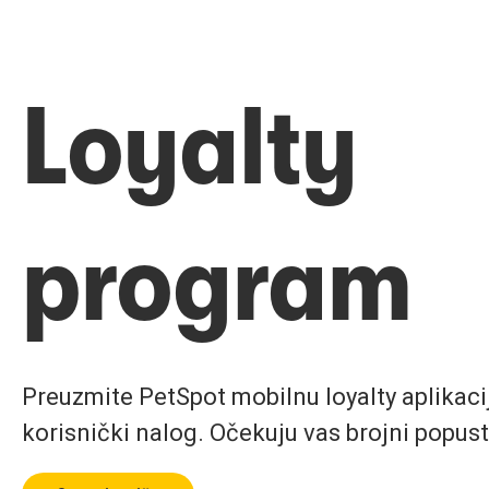
Loyalty
program
Preuzmite PetSpot mobilnu loyalty aplikaciju
korisnički nalog. Očekuju vas brojni popust