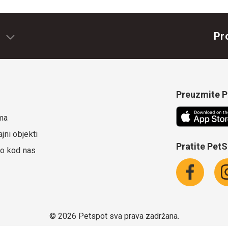
Pr
Preuzmite Pe
ma
jni objekti
Pratite Pet
o kod nas
©
2026 Petspot sva prava zadržana.