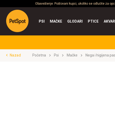
Obaveštenje: Poštovani kupci, ukoliko se odlučite za op
PSI
MAČKE
GLODARI
PTICE
AKVAR
Nazad
Početna
Psi
Mačke
Nega i higijena pa