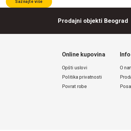
Saznajte više
Prodajni objekti Beograd
Online kupovina
Info
Opšti uslovi
O na
Politika privatnosti
Proda
Povrat robe
Posa