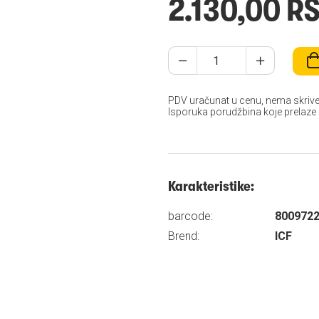
2.130,00 R
PDV uračunat u cenu, nema skrive
Isporuka porudžbina koje prelaze
Karakteristike:
barcode:
800972
Brend:
ICF