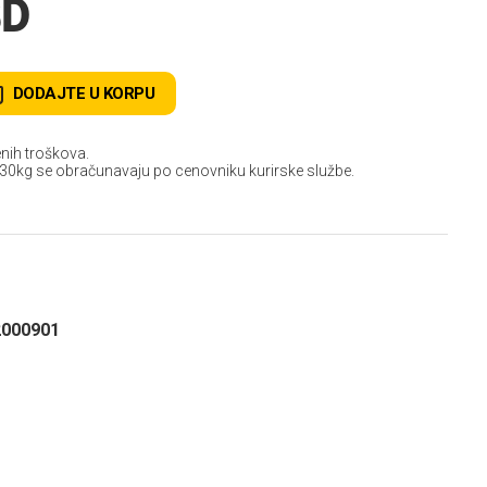
SD
DODAJTE U KORPU
nih troškova.
 30kg se obračunavaju po cenovniku kurirske službe.
2000901