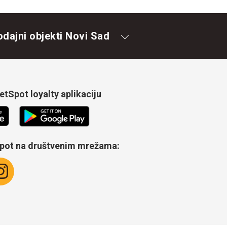
odajni objekti Novi Sad
tSpot loyalty aplikaciju
Spot na društvenim mrežama: