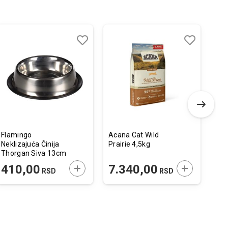
Dodaj
Uporedi
Dodaj
Uporedi
u
u
listu
listu
želja
želja
Flamingo
Acana Cat Wild
Fla
Neklizajuća Činija
Prairie 4,5kg
Kre
Thorgan Siva 13cm
za 
/ 470ml
Has
 U KORPU
DODAJTE U KORPU
DODAJTE U 
410,00
7.340,00
9
RSD
RSD
13,
45