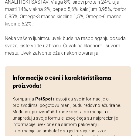
ANALITIČKI SASTAV: Vlaga 8%, sirovi protein 24%, ulja i
masti 14%, vlakna 2%, pepeo 5,6%, kalcijum 0,95%, fosfor
0,85%, Omega-3 masne kiseline 1,5%, Omega-6 masne
kiseline 6,2%.
Neka vašem ljubimcu uvek bude na raspolaganju posuda
sveže, čiste vode uz hranu. Čuvati na hladnom i suvom
mestu. Uvek zatvorite džak nakon otvaranja.
Informacije o ceni i karakteristikama
proizvoda:
Kompanija
PetSpot
nastoji da sve informacije o
proizvodima, pogotovu hrani, budu redovno ažurirane.
Međutim, proizvođači hrane konstatno menjaju i
unapređuju svoje formule, zbog čega su najpreciznije
informacije uvek one na samom pakovanju.
Informacije sa ambalaže su jedini siguran izvor