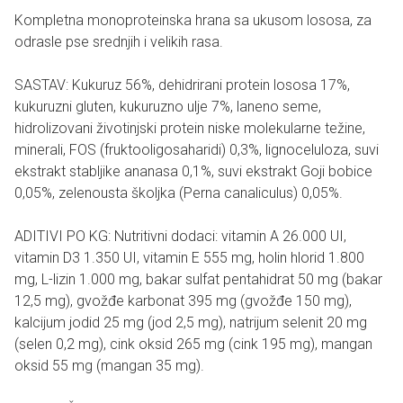
Kompletna monoproteinska hrana sa ukusom lososa, za
odrasle pse srednjih i velikih rasa.
SASTAV: Kukuruz 56%, dehidrirani protein lososa 17%,
kukuruzni gluten, kukuruzno ulje 7%, laneno seme,
hidrolizovani životinjski protein niske molekularne težine,
minerali, FOS (fruktooligosaharidi) 0,3%, lignoceluloza, suvi
ekstrakt stabljike ananasa 0,1%, suvi ekstrakt Goji bobice
0,05%, zelenousta školjka (Perna canaliculus) 0,05%.
ADITIVI PO KG: Nutritivni dodaci: vitamin A 26.000 UI,
vitamin D3 1.350 UI, vitamin E 555 mg, holin hlorid 1.800
mg, L-lizin 1.000 mg, bakar sulfat pentahidrat 50 mg (bakar
12,5 mg), gvožđe karbonat 395 mg (gvožđe 150 mg),
kalcijum jodid 25 mg (jod 2,5 mg), natrijum selenit 20 mg
(selen 0,2 mg), cink oksid 265 mg (cink 195 mg), mangan
oksid 55 mg (mangan 35 mg).