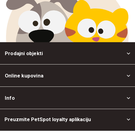
Prodajni objekti
Online kupovina
Opšti uslovi
Info
Politika privatnosti
O nama
Povrat robe
Preuzmite PetSpot loyalty aplikaciju
Prodajni objekti