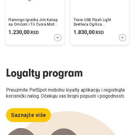
Flamingo Igračka Jim Kanap
Trixie USB Flash Light
sa Omčom i Tri Čvora Mint
Svetleća Ogrlica
63cm
Narandžasta L-XL
1.230,00
1.830,00
RSD
RSD
65cm/7mm
DODAJTE U KORPU
DODAJ
Loyalty program
Preuzmite PetSpot mobilnu loyalty aplikaciju i registrujte
korisnički nalog. Očekuju vas brojni popusti i pogodnosti.
Saznajte više