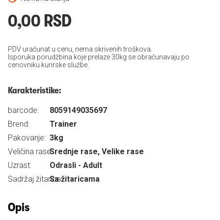
0,00 RSD
PDV uračunat u cenu, nema skrivenih troškova.
Isporuka porudžbina koje prelaze 30kg se obračunavaju po
cenovniku kurirske službe.
Karakteristike:
barcode:
8059149035697
Brend:
Trainer
Pakovanje:
3kg
Veličina rase:
Srednje rase, Velike rase
Uzrast:
Odrasli - Adult
Sadržaj žitarica:
Sa žitaricama
Opis