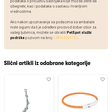
podataka o prisustvu sastojaka koje možda želite da
izbegnete, kao i podataka o sastavu i hranljivim
vrednostima.
Ako nakon upoznavanja sa podacima sa ambalaže
niste sigurni da li je određeni proizvod dobar izbor za
vašeg ljubimca, možete se obratiti
PetSpot službi
podrške
pozivom na broj
+38163291722
.
Slični artikli iz odabrane kategorije
Dodaj
Uporedi
Dod
Upo
u
u
listu
listu
želja
želj