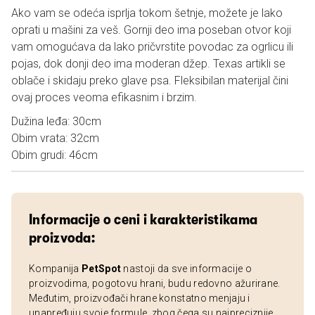
Ako vam se odeća isprlja tokom šetnje, možete je lako
oprati u mašini za veš. Gornji deo ima poseban otvor koji
vam omogućava da lako pričvrstite povodac za ogrlicu ili
pojas, dok donji deo ima moderan džep. Texas artikli se
oblače i skidaju preko glave psa. Fleksibilan materijal čini
ovaj proces veoma efikasnim i brzim.
Dužina leđa: 30cm
Obim vrata: 32cm
Obim grudi: 46cm
Informacije o ceni i karakteristikama
proizvoda:
Kompanija
PetSpot
nastoji da sve informacije o
proizvodima, pogotovu hrani, budu redovno ažurirane.
Međutim, proizvođači hrane konstatno menjaju i
unapređuju svoje formule, zbog čega su najpreciznije