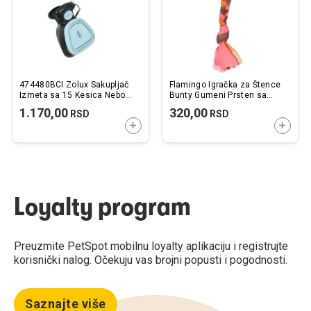
474480BCI Zolux Sakupljač
Flamingo Igračka za Štence
Izmeta sa 15 Kesica Nebo
Bunty Gumeni Prsten sa
Plavi 10,5x5x13,5cm
Konopcem 17x7,3x2,1cm
1.170,00
320,00
RSD
RSD
DODAJTE U KORPU
DODAJ
Loyalty program
Preuzmite PetSpot mobilnu loyalty aplikaciju i registrujte
korisnički nalog. Očekuju vas brojni popusti i pogodnosti.
Saznajte više