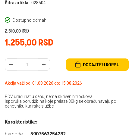
Šifra artikla
028504
Dostupno odmah
2.510,00 RSD
1.255,00 RSD
DODAJTE U KORPU
Akcija važi od: 01.08.2026 do: 15.08.2026
PDV uračunat u cenu, nema skrivenih troškova.
Isporuka porudžbina koje prelaze 30kg se obračunavaju po
cenovniku kurirske službe.
Karakteristike:
barcode:
5907563254282