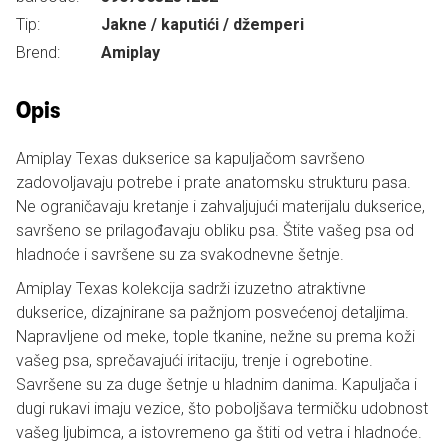
Tip:
Jakne / kaputići / džemperi
Brend:
Amiplay
Opis
Amiplay Texas dukserice sa kapuljačom savršeno
zadovoljavaju potrebe i prate anatomsku strukturu pasa.
Ne ograničavaju kretanje i zahvaljujući materijalu dukserice,
savršeno se prilagođavaju obliku psa. Štite vašeg psa od
hladnoće i savršene su za svakodnevne šetnje.
Amiplay Texas kolekcija sadrži izuzetno atraktivne
dukserice, dizajnirane sa pažnjom posvećenoj detaljima.
Napravljene od meke, tople tkanine, nežne su prema koži
vašeg psa, sprečavajući iritaciju, trenje i ogrebotine.
Savršene su za duge šetnje u hladnim danima. Kapuljača i
dugi rukavi imaju vezice, što poboljšava termičku udobnost
vašeg ljubimca, a istovremeno ga štiti od vetra i hladnoće.