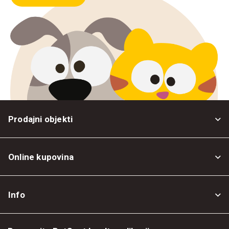
Prodajni objekti
Online kupovina
Opšti uslovi
Info
Politika privatnosti
O nama
Povrat robe