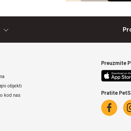
Pr
Preuzmite Pe
ma
jni objekti
Pratite Pet
o kod nas