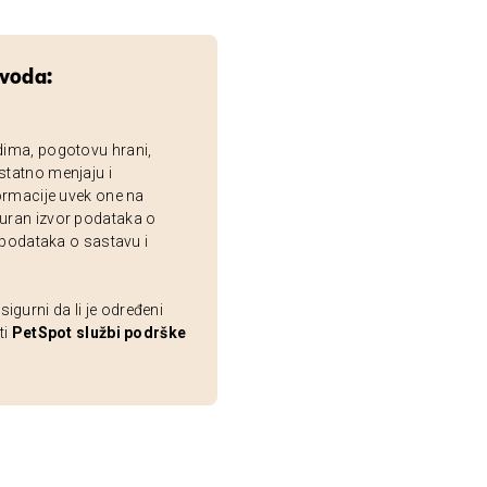
zvoda:
dima, pogotovu hrani,
statno menjaju i
ormacije uvek one na
uran izvor podataka o
 podataka o sastavu i
gurni da li je određeni
ti
PetSpot službi podrške