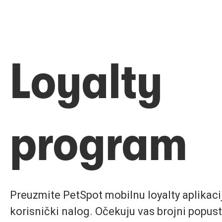
Loyalty
program
Preuzmite PetSpot mobilnu loyalty aplikaciju
korisnički nalog. Očekuju vas brojni popust