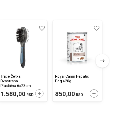
Dodaj
Uporedi
Dodaj
Uporedi
u
u
listu
listu
želja
želja
Trixie Četka
Royal Canin Hepatic
Mo
Dvostrana
Dog 420g
Mon
Plastična 6x23cm
Ćur
 U KORPU
DODAJTE U KORPU
DODAJTE U 
1.580,00
850,00
2
RSD
RSD