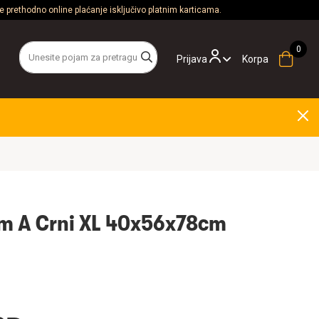
 prethodno online plaćanje isključivo platnim karticama.
Prijava
Korpa
m A Crni XL 40x56x78cm