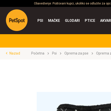
Obaveštenje: Poštovani kupci, ukoliko se odlučite za op
PSI
MAČKE
GLODARI
PTICE
AKVAR
Nazad
Početna
Psi
Oprema za pse
Oprema z