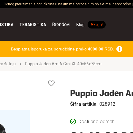
ciju ličnog preuzimanja porudžbina u našim maloprodajnim objektima, neophodno je
Brendovi
ISTIKA
TERARISTIKA
Blog
Akcija!
Besplatna isporuka za porudžbine preko
4000.00
RSD.
a šetnju
Puppia Jaden Am A Crni XL 40x56x78cm
Lista
želja
Puppia Jaden A
Šifra artikla
028912
Dostupno odmah