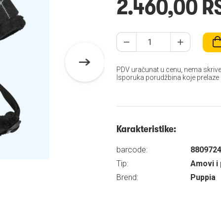
2.460,00 R
PDV uračunat u cenu, nema skrive
Isporuka porudžbina koje prelaze
Karakteristike:
barcode:
880972
Tip:
Amovi i 
Brend:
Puppia