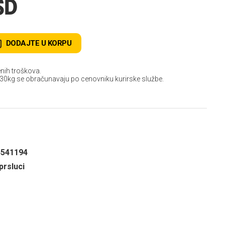
SD
DODAJTE U KORPU
nih troškova.
 30kg se obračunavaju po cenovniku kurirske službe.
4541194
prsluci