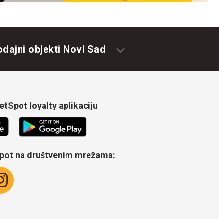
odajni objekti Novi Sad
tSpot loyalty aplikaciju
Spot na društvenim mrežama: