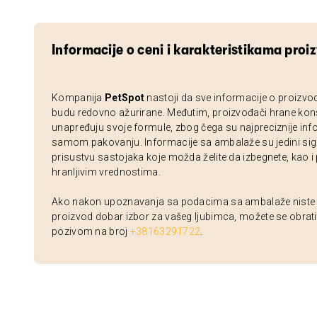
Informacije o ceni i karakteristikama proi
Kompanija
PetSpot
nastoji da sve informacije o proizvo
budu redovno ažurirane. Međutim, proizvođači hrane kon
unapređuju svoje formule, zbog čega su najpreciznije inf
samom pakovanju. Informacije sa ambalaže su jedini sig
prisustvu sastojaka koje možda želite da izbegnete, kao i
hranljivim vrednostima.
Ako nakon upoznavanja sa podacima sa ambalaže niste si
proizvod dobar izbor za vašeg ljubimca, možete se obrati
pozivom na broj
+38163291722
.