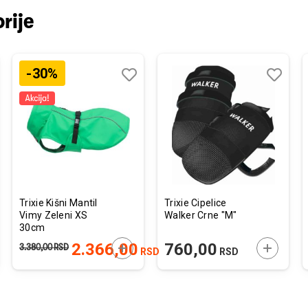
rije
-30%
j
edi
Dodaj
Uporedi
Dodaj
Uporedi
u
u
listu
listu
želja
želja
Trixie Kišni Mantil
Trixie Cipelice
Vimy Zeleni XS
Walker Crne "M"
30cm
JTE U KORPU
DODAJTE U KORPU
DODAJTE
2.366,00
760,00
3.380,00
RSD
RSD
RSD