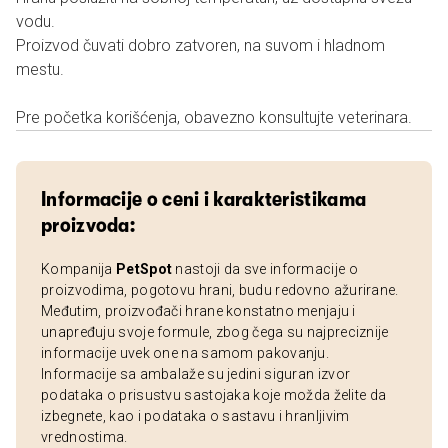
vodu.
Proizvod čuvati dobro zatvoren, na suvom i hladnom
mestu.
Pre početka korišćenja, obavezno konsultujte veterinara.
Informacije o ceni i karakteristikama
proizvoda:
Kompanija
PetSpot
nastoji da sve informacije o
proizvodima, pogotovu hrani, budu redovno ažurirane.
Međutim, proizvođači hrane konstatno menjaju i
unapređuju svoje formule, zbog čega su najpreciznije
informacije uvek one na samom pakovanju.
Informacije sa ambalaže su jedini siguran izvor
podataka o prisustvu sastojaka koje možda želite da
izbegnete, kao i podataka o sastavu i hranljivim
vrednostima.