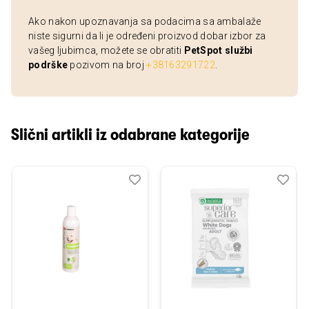
Ako nakon upoznavanja sa podacima sa ambalaže
niste sigurni da li je određeni proizvod dobar izbor za
vašeg ljubimca, možete se obratiti
PetSpot službi
podrške
pozivom na broj
+38163291722
.
Slični artikli iz odabrane kategorije
Dodaj
Uporedi
Dod
Upo
u
u
listu
listu
želja
želj