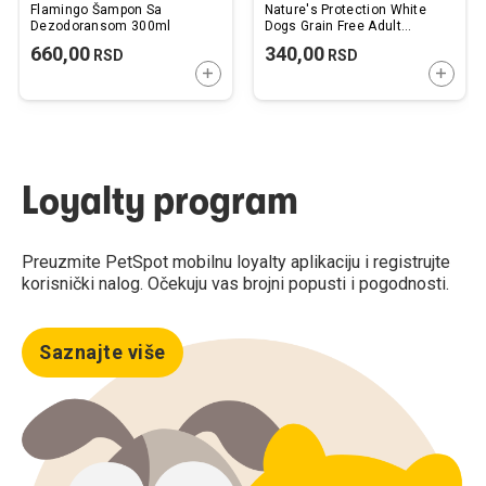
Flamingo Šampon Sa
Nature's Protection White
Dezodoransom 300ml
Dogs Grain Free Adult
Healthy Hips & Joints
660,00
340,00
RSD
RSD
Poslastica sa Belom Ribom
DODAJTE U KORPU
DODAJ
110g
Loyalty program
Preuzmite PetSpot mobilnu loyalty aplikaciju i registrujte
korisnički nalog. Očekuju vas brojni popusti i pogodnosti.
Saznajte više