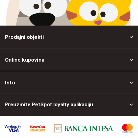
Prodajni objekti
Online kupovina
Opšti uslovi
Info
Politika privatnosti
O nama
Povrat robe
Preuzmite PetSpot loyalty aplikaciju
Prodajni objekti
Posao kod nas