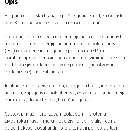
Opis
Potpuna dijetetska hrana HypoAllergenic Small, za odrasle
pse. Koristi se kod nepovoljnih reakcija na hranu.
Preporučuje se u slučaju intolerancije na sastojke hranljivih
materija: u slučaju alergija na hranu, upalne bolesti creva
(IBD) i egzogene insuficijencije pankreasa (EPI), u
kombinaciji s zamenskim pankreasnim enzimima ili bez njih.
Sadrži pažljivo odabrane izvore proteina (hidrolizovani
proteini soje) i ugljenih hidrata.
Indikacije: eliminaciona dijeta, alergija na hranu, intolerancija
na hranu, zapaljenska bolest creva, egzokrina insuficijencija
pankreasa, disbakterioza, hronična dijareja.
Sastav: pirinač, hidrolizovani izolat sojinih proteina,
životinjska mast, minerali, jetra živine, sojino ulje, repina
pulpa, fruktooligosaharidi, riblje ulje, natrij polifosfat, taurin,