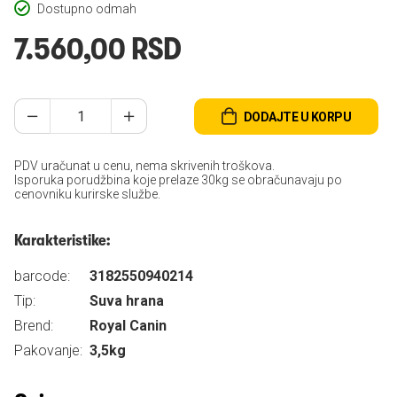
Dostupno odmah
7.560,00 RSD
DODAJTE U KORPU
PDV uračunat u cenu, nema skrivenih troškova.
Isporuka porudžbina koje prelaze 30kg se obračunavaju po
cenovniku kurirske službe.
Karakteristike:
barcode:
3182550940214
Tip:
Suva hrana
Brend:
Royal Canin
Pakovanje:
3,5kg