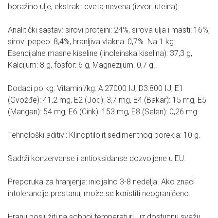
boražino ulje, ekstrakt cveta nevena (izvor luteina).
Analitički sastav: sirovi proteini: 24%, sirova ulja i masti: 16%,
sirovi pepeo: 8,4%, hranljiva vlakna: 0,7%. Na 1 kg:
Esencijalne masne kiseline (linoleinska kiselina): 37,3 g,
Kalcijum: 8 g, fosfor: 6 g, Magnezijum: 0,7 g..
Dodaci po kg: Vitamini/kg: A:27000 IJ, D3:800 IJ, E1
(Gvožđe): 41,2 mg, E2 (Jod): 3,7 mg, E4 (Bakar): 15 mg, E5
(Mangan): 54 mg, E6 (Cink): 153 mg, E8 (Selen): 0,26 mg.
Tehnološki aditivi: Klinoptilolit sedimentnog porekla: 10 g.
Sadrži konzervanse i antioksidanse dozvoljene u EU.
Preporuka za hranjenje: inicijalno 3-8 nedelja. Ako znaci
intolerancije prestanu, može se koristiti neograničeno.
Hranu poslužiti na sobnoj temperaturi, uz dostupnu svežu