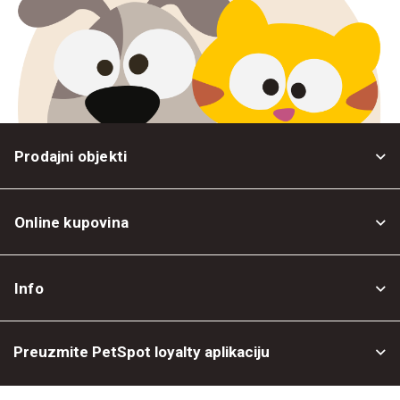
Prodajni objekti
Online kupovina
Opšti uslovi
Info
Politika privatnosti
O nama
Povrat robe
Preuzmite PetSpot loyalty aplikaciju
Prodajni objekti