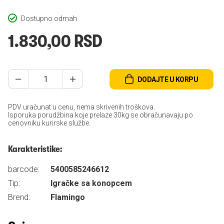
Dostupno odmah
1.830,00 RSD
DODAJTE U KORPU
PDV uračunat u cenu, nema skrivenih troškova.
Isporuka porudžbina koje prelaze 30kg se obračunavaju po
cenovniku kurirske službe.
Karakteristike:
barcode:
5400585246612
Tip:
Igračke sa konopcem
Brend:
Flamingo