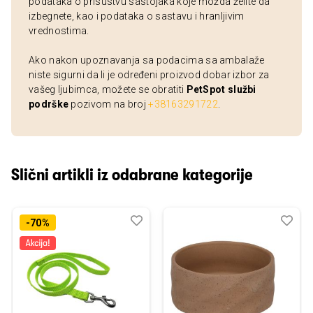
podataka o prisustvu sastojaka koje možda želite da
izbegnete, kao i podataka o sastavu i hranljivim
vrednostima.
Ako nakon upoznavanja sa podacima sa ambalaže
niste sigurni da li je određeni proizvod dobar izbor za
vašeg ljubimca, možete se obratiti
PetSpot službi
podrške
pozivom na broj
+38163291722
.
Slični artikli iz odabrane kategorije
Dodaj
Uporedi
Dod
Upo
-70%
u
u
listu
listu
želja
želj