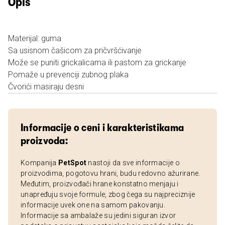
Opis
Materijal: guma
Sa usisnom čašicom za pričvršćivanje
Može se puniti grickalicama ili pastom za grickanje
Pomaže u prevenciji zubnog plaka
Čvorići masiraju desni
Informacije o ceni i karakteristikama
proizvoda:
Kompanija
PetSpot
nastoji da sve informacije o
proizvodima, pogotovu hrani, budu redovno ažurirane.
Međutim, proizvođači hrane konstatno menjaju i
unapređuju svoje formule, zbog čega su najpreciznije
informacije uvek one na samom pakovanju.
Informacije sa ambalaže su jedini siguran izvor