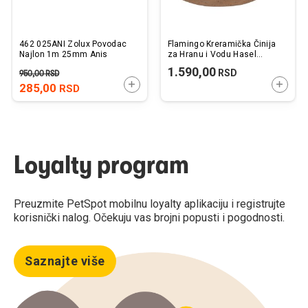
462 025ANI Zolux Povodac
Flamingo Kreramička Činija
Najlon 1m 25mm Anis
za Hranu i Vodu Hasel
Tamno Braon
1.590,00
RSD
950,00
RSD
15,5x6,5x15,5cm / 700ml
DODAJTE U KORPU
DODAJ
285,00
RSD
Loyalty program
Preuzmite PetSpot mobilnu loyalty aplikaciju i registrujte
korisnički nalog. Očekuju vas brojni popusti i pogodnosti.
Saznajte više