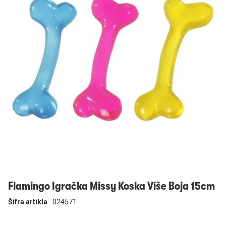
Prijavi se
Flamingo Igračka Missy Koska Više Boja 15cm
Šifra artikla
024571