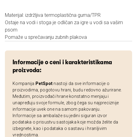
Materijal: izdržljiva termoplastična guma/TPR
Ostaje na vodi i stoga je odličan za igre u vodi sa vašim
psom
Pomaže u sprečavanju zubnih plakova
Informacije o ceni i karakteristikama
proizvoda:
Kompanija
PetSpot
nastoji da sve informacije o
proizvodima, pogotovu hrani, budu redovno ažurirane.
Međutim, proizvođači hrane konstatno menjaju i
unapređuju svoje formule, zbog čega su najpreciznije
informacije uvek one na samom pakovanju.
Informacije sa ambalaže su jedini siguran izvor
podataka o prisustvu sastojaka koje možda želite da
izbegnete, kao i podataka o sastavu i hranljivim
vrednostima.