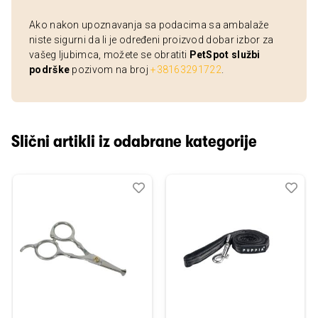
Ako nakon upoznavanja sa podacima sa ambalaže
niste sigurni da li je određeni proizvod dobar izbor za
vašeg ljubimca, možete se obratiti
PetSpot službi
podrške
pozivom na broj
+38163291722
.
Slični artikli iz odabrane kategorije
Dodaj
Uporedi
Dod
Upo
u
u
listu
listu
želja
želj