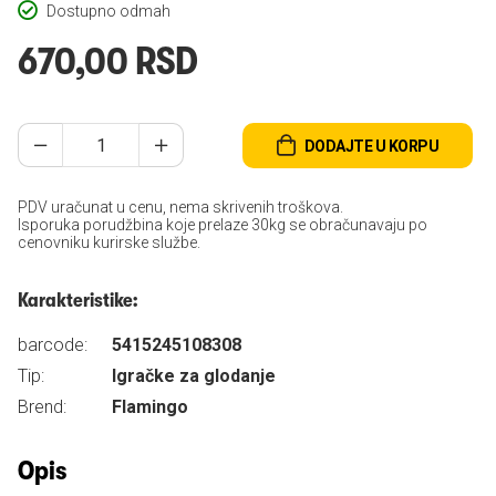
Dostupno odmah
670,00 RSD
DODAJTE U KORPU
PDV uračunat u cenu, nema skrivenih troškova.
Isporuka porudžbina koje prelaze 30kg se obračunavaju po
cenovniku kurirske službe.
Karakteristike:
barcode:
5415245108308
Tip:
Igračke za glodanje
Brend:
Flamingo
Opis