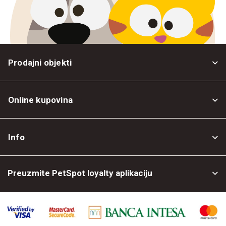
Prodajni objekti
Online kupovina
Opšti uslovi
Info
Politika privatnosti
O nama
Povrat robe
Preuzmite PetSpot loyalty aplikaciju
Prodajni objekti
Posao kod nas