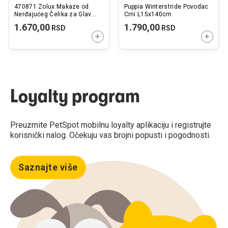
470871 Zolux Makaze od
Puppia Winterstride Povodac
Nerđajućeg Čelika za Glavu i
Crni L15x140cm
Šape Psa 12,5cm
1.670,00
1.790,00
RSD
RSD
DODAJTE U KORPU
DODAJ
Loyalty program
Preuzmite PetSpot mobilnu loyalty aplikaciju i registrujte
korisnički nalog. Očekuju vas brojni popusti i pogodnosti.
Saznajte više