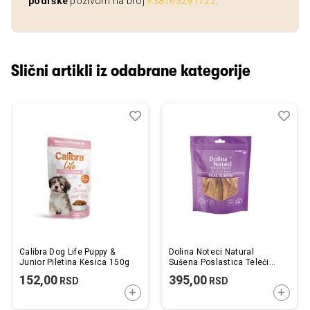
podrške
pozivom na broj
+38163291722
.
Slični artikli iz odabrane kategorije
Dodaj
Uporedi
Dod
Upo
u
u
listu
listu
želja
želj
Calibra Dog Life Puppy &
Dolina Noteci Natural
Junior Piletina Kesica 150g
Sušena Poslastica Teleći
Burag 100g
152,00
395,00
RSD
RSD
DODAJTE U KORPU
DODAJ