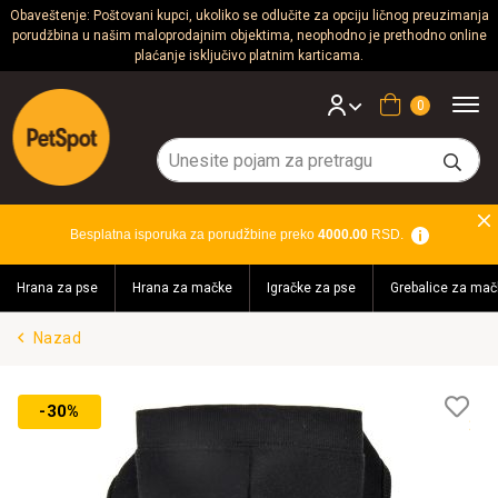
Obaveštenje: Poštovani kupci, ukoliko se odlučite za opciju ličnog preuzimanja
porudžbina u našim maloprodajnim objektima, neophodno je prethodno online
Psi
plaćanje isključivo platnim karticama.
Mačke
Korpa
Glodari
Ptice
Besplatna isporuka za porudžbine preko
4000.00
RSD.
Akvaristika
Hrana za pse
Hrana za mačke
Igračke za pse
Grebalice za mač
Teraristika
Nazad
Brendovi
Blog
Lis
-30%
želj
Akcija!