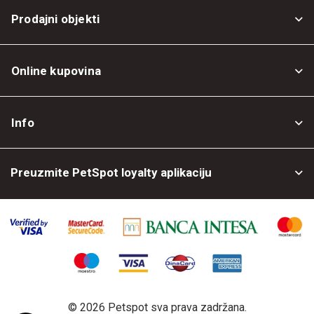
Prodajni objekti
Online kupovina
Opšti uslovi
Info
Politika privatnosti
O nama
Povrat robe
Preuzmite PetSpot loyalty aplikaciju
Prodajni objekti
Posao kod nas
©
2026 Petspot sva prava zadržana.