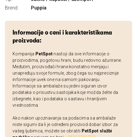
Brend:
Puppia
Informacije o ceni i karakteristikama
proizvoda:
Kompanija
PetSpot
nastoji da sve informacije o
proizvodima, pogotovu hrani, budu redovno ažurirane.
Međutim, proizvođači hrane konstatno menjaju i
unapređuju svoje formule, zbog čega su najpreciznije
informacije uvek one na samom pakovanju.
Informacije sa ambalaže su jedini siguran izvor
podataka o prisustvu sastojaka koje možda želite da
izbegnete, kao i podataka o sastavu i hranljivim
vrednostima.
Ako nakon upoznavanja sa podacima sa ambalaže
niste sigurni da li je određeni proizvod dobar izbor za
vašeg ljubimca, možete se obratiti
PetSpot službi