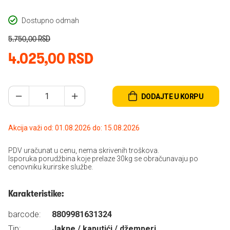
Dostupno odmah
5.750,00 RSD
4.025,00 RSD
DODAJTE U KORPU
Akcija važi od: 01.08.2026 do: 15.08.2026
PDV uračunat u cenu, nema skrivenih troškova.
Isporuka porudžbina koje prelaze 30kg se obračunavaju po
cenovniku kurirske službe.
Karakteristike:
barcode:
8809981631324
Tip:
Jakne / kaputići / džemperi