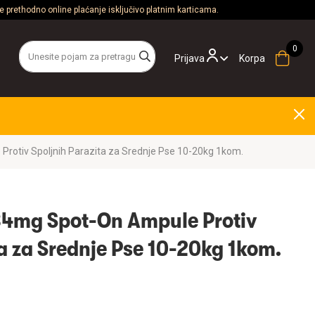
 prethodno online plaćanje isključivo platnim karticama.
Prijava
Korpa
Protiv Spoljnih Parazita za Srednje Pse 10-20kg 1kom.
134mg Spot-On Ampule Protiv
ta za Srednje Pse 10-20kg 1kom.