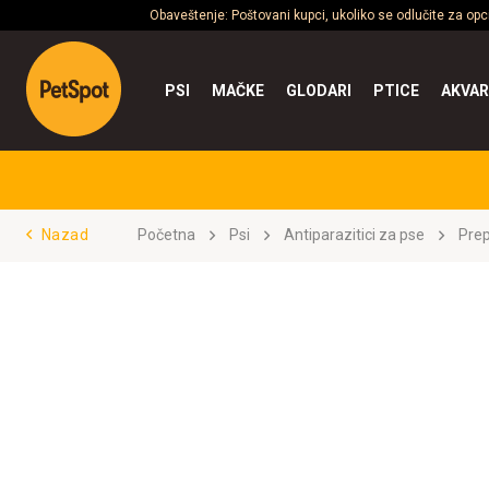
Obaveštenje: Poštovani kupci, ukoliko se odlučite za op
PSI
MAČKE
GLODARI
PTICE
AKVAR
Nazad
Početna
Psi
Antiparazitici za pse
Prep