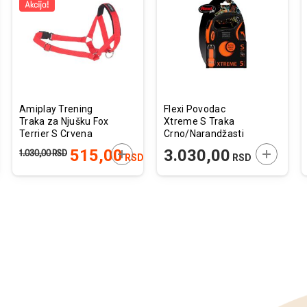
u
u
listu
listu
želja
želja
Amiplay Trening
Flexi Povodac
Traka za Njušku Fox
Xtreme S Traka
Terrier S Crvena
Crno/Narandžasti
13-26cm x 25-
5m
JTE U KORPU
DODAJTE U KORPU
DODAJTE
515,00
3.030,00
1.030,00
RSD
RSD
RSD
41cm x 2cm