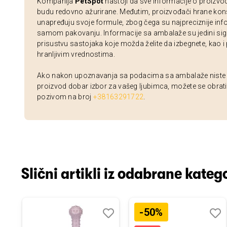
Kompanija
PetSpot
nastoji da sve informacije o proizvo
budu redovno ažurirane. Međutim, proizvođači hrane kon
unapređuju svoje formule, zbog čega su najpreciznije inf
samom pakovanju. Informacije sa ambalaže su jedini sig
prisustvu sastojaka koje možda želite da izbegnete, kao i
hranljivim vrednostima.
Ako nakon upoznavanja sa podacima sa ambalaže niste si
proizvod dobar izbor za vašeg ljubimca, možete se obrati
pozivom na broj
+38163291722
.
Slični artikli iz odabrane katego
-50%
odaj
poredi
Dodaj
Uporedi
Doda
Upor