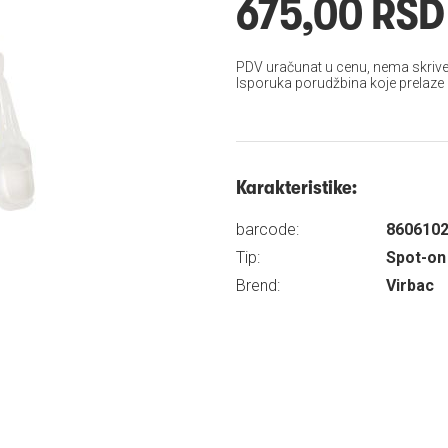
675,00 RSD
PDV uračunat u cenu, nema skrive
Isporuka porudžbina koje prelaze
Karakteristike:
barcode:
860610
Tip:
Spot-on
Brend:
Virbac