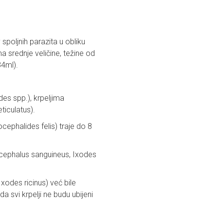
spoljnih parazita u obliku
 srednje veličine, težine od
34ml).
es spp.), krpeljima
ticulatus).
cephalides felis) traje do 8
picephalus sanguineus, Ixodes
Ixodes ricinus) već bile
a svi krpelji ne budu ubijeni