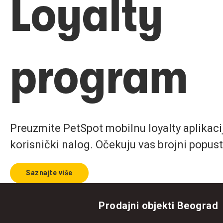
Loyalty
program
Preuzmite PetSpot mobilnu loyalty aplikaciju
korisnički nalog. Očekuju vas brojni popust
Saznajte više
Prodajni objekti Beograd