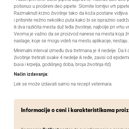
potisnuo u prošireni deo pipete. Slomite lomljivi vrh pipe
Razmaknuti krzno životinje tako da koža postane vidljiva.
i pritisnite nežno nekoliko puta kako bi se ispraznio sadrža
ili dva različita mesta duž leđa životinje, najbolje pri vrhu 
Veoma je važno da se proizvod nanese na mesta koja živ
naslage, koje se mogu videti na mestu aplikacije, nestaju
Minimalni interval između dva tretmana je 4 nedelje. Da l
životinje tretirati svake 4 nedelje ili ređe, zavisi od epide
buva i krpelja, godišnjeg doba, broja životinja itd).
Način izdavanja:
Lek se može izdavati samo na recept veterinara.
Informacije o ceni i karakteristikama proi