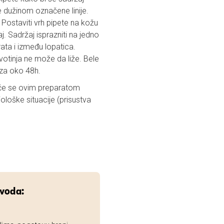
te dužinom označene linije.
 Postaviti vrh pipete na kožu
j. Sadržaj isprazniti na jedno
vrata i između lopatica.
otinja ne može da liže. Bele
 za oko 48h.
i će se ovim preparatom
miološke situacije (prisustva
zvoda: