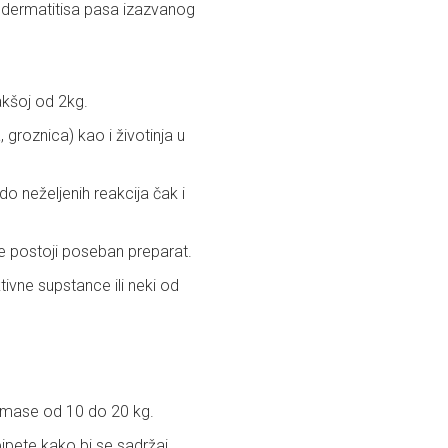
og dermatitisa pasa izazvanog
akšoj od 2kg.
 groznica) kao i životinja u
o neželjenih reakcija čak i
 postoji poseban preparat.
tivne supstance ili neki od
e mase od 10 do 20 kg.
pipete kako bi se sadržaj