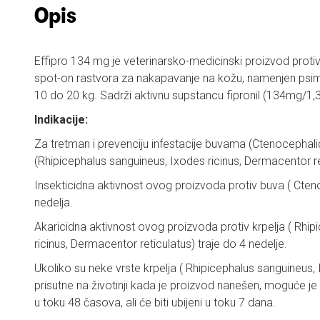
Opis
Effipro 134 mg je veterinarsko-medicinski proizvod protiv 
spot-on rastvora za nakapavanje na kožu, namenjen psima
10 do 20 kg. Sadrži aktivnu supstancu fipronil (134mg/1,
Indikacije:
Za tretman i prevenciju infestacije buvama (Ctenocephalid
(Rhipicephalus sanguineus, Ixodes ricinus, Dermacentor re
Insekticidna aktivnost ovog proizvoda protiv buva ( Cteno
nedelja.
Akaricidna aktivnost ovog proizvoda protiv krpelja ( Rhi
ricinus, Dermacentor reticulatus) traje do 4 nedelje.
Ukoliko su neke vrste krpelja ( Rhipicephalus sanguineus, 
prisutne na životinji kada je proizvod nanešen, moguće je d
u toku 48 časova, ali će biti ubijeni u toku 7 dana.