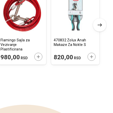
u
u
listu
listu
želja
želja
Flamingo Sajla za
470832 Zolux Anah
Pet
Vezivanje
Makaze Za Nokte S
Ps
Plastificirana
Crvena 5m / 4mm
 U KORPU
DODAJTE U KORPU
DODAJTE U 
980,00
820,00
4.00
RSD
RSD