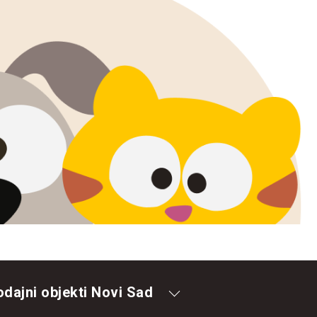
odajni objekti Novi Sad