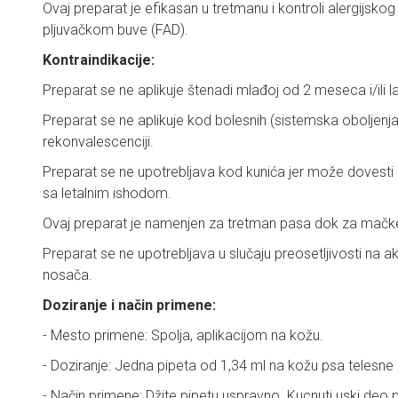
Ovaj preparat je efikasan u tretmanu i kontroli alergijsk
pljuvačkom buve (FAD).
Kontraindikacije:
Preparat se ne aplikuje štenadi mlađoj od 2 meseca i/ili l
Preparat se ne aplikuje kod bolesnih (sistemska oboljenja,
rekonvalescenciji.
Preparat se ne upotrebljava kod kunića jer može dovesti d
sa letalnim ishodom.
Ovaj preparat je namenjen za tretman pasa dok za mačke
Preparat se ne upotrebljava u slučaju preosetljivosti na ak
nosača.
Doziranje i način primene:
- Mesto primene: Spolja, aplikacijom na kožu.
- Doziranje: Jedna pipeta od 1,34 ml na kožu psa telesn
- Način primene: Džite pipetu uspravno. Kucnuti uski deo 