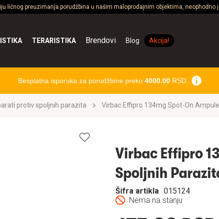
ciju ličnog preuzimanja porudžbina u našim maloprodajnim objektima, neophodno je
Brendovi
ISTIKA
TERARISTIKA
Blog
Akcija!
Besplatna isporuka za porudžbine preko
4000.00
RSD.
arati protiv spoljnih parazita
Virbac Effipro 134mg Spot-On Ampule 
Lista
želja
Virbac Effipro 
Spoljnih Parazi
Šifra artikla
015124
Nema na stanju