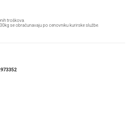
nih troškova.
 30kg se obračunavaju po cenovniku kurirske službe.
2973352