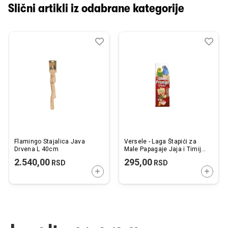
Slični artikli iz odabrane kategorije
Dodaj
Uporedi
Dod
Upo
u
u
listu
listu
želja
želj
Flamingo Stajalica Java
Versele - Laga Štapići za
Drvena L 40cm
Male Papagaje Jaja i Timijan
2kom 60g
2.540,00
295,00
RSD
RSD
DODAJTE U KORPU
DODAJ