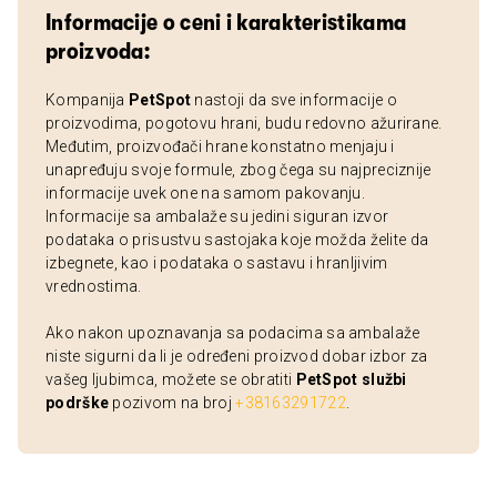
Informacije o ceni i karakteristikama
proizvoda:
Kompanija
PetSpot
nastoji da sve informacije o
proizvodima, pogotovu hrani, budu redovno ažurirane.
Međutim, proizvođači hrane konstatno menjaju i
unapređuju svoje formule, zbog čega su najpreciznije
informacije uvek one na samom pakovanju.
Informacije sa ambalaže su jedini siguran izvor
podataka o prisustvu sastojaka koje možda želite da
izbegnete, kao i podataka o sastavu i hranljivim
vrednostima.
Ako nakon upoznavanja sa podacima sa ambalaže
niste sigurni da li je određeni proizvod dobar izbor za
vašeg ljubimca, možete se obratiti
PetSpot službi
podrške
pozivom na broj
+38163291722
.