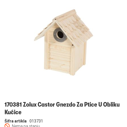
Prijavi se
170381 Zolux Castor Gnezdo Za Ptice U Obliku
Kućice
Šifra artikla
013731
Nema na stanju