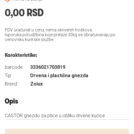
0,00 RSD
PDV uračunat u cenu, nema skrivenih troškova.
Isporuka porudžbina koje prelaze 30kg se obračunavaju po
cenovniku kurirske službe.
Karakteristike:
barcode:
3336021703819
Tip:
Drvena i plastična gnezda
Brend:
Zolux
Opis
CASTOR gnezdo za ptice u obliku drvene kućice.