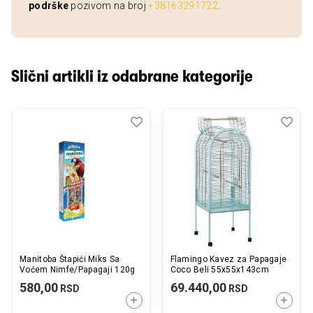
podrške
pozivom na broj
+38163291722
.
Slični artikli iz odabrane kategorije
Dodaj
Uporedi
Dod
Upo
u
u
listu
listu
želja
želj
Manitoba Štapići Miks Sa
Flamingo Kavez za Papagaje
Voćem Nimfe/Papagaji 120g
Coco Beli 55x55x143cm
580,00
69.440,00
RSD
RSD
DODAJTE U KORPU
DODAJ