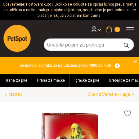
Obaveštenje: Poštovani kupci, ukoliko se odlučite za opciju ličnog preuzimanja
porudžbina u našim maloprodajnim objektima, neophodno je prethodno online
Psi
plaćanje isključivo platnim karticama.
Mačke
Korpa
Glodari
Ptice
Besplatna isporuka za porudžbine preko
4000.00
RSD.
Akvaristika
Hrana za pse
Hrana za mačke
Igračke za pse
Grebalice za mač
Teraristika
Nazad
Sve od Versele - Laga
Brendovi
Blog
Lis
želj
Akcija!