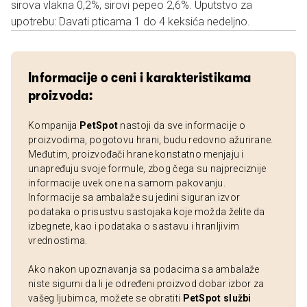
sirova vlakna 0,2%, sirovi pepeo 2,6%. Uputstvo za
upotrebu: Davati pticama 1 do 4 keksića nedeljno.
Informacije o ceni i karakteristikama
proizvoda:
Kompanija
PetSpot
nastoji da sve informacije o
proizvodima, pogotovu hrani, budu redovno ažurirane.
Međutim, proizvođači hrane konstatno menjaju i
unapređuju svoje formule, zbog čega su najpreciznije
informacije uvek one na samom pakovanju.
Informacije sa ambalaže su jedini siguran izvor
podataka o prisustvu sastojaka koje možda želite da
izbegnete, kao i podataka o sastavu i hranljivim
vrednostima.
Ako nakon upoznavanja sa podacima sa ambalaže
niste sigurni da li je određeni proizvod dobar izbor za
vašeg ljubimca, možete se obratiti
PetSpot službi