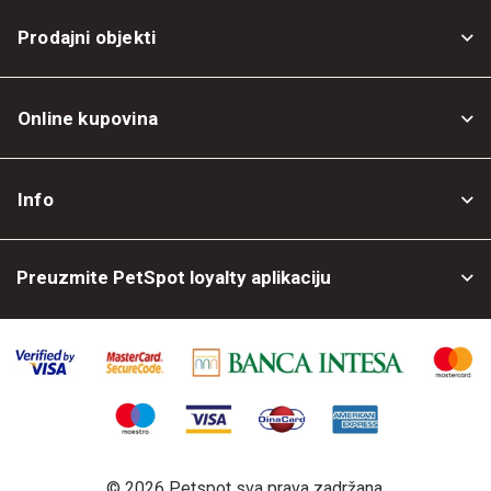
Prodajni objekti
Online kupovina
Opšti uslovi
Info
Politika privatnosti
O nama
Povrat robe
Preuzmite PetSpot loyalty aplikaciju
Prodajni objekti
Posao kod nas
©
2026 Petspot sva prava zadržana.