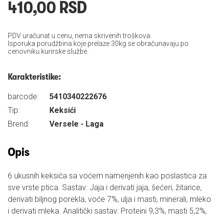
410,00 RSD
PDV uračunat u cenu, nema skrivenih troškova.
Isporuka porudžbina koje prelaze 30kg se obračunavaju po
cenovniku kurirske službe.
Karakteristike:
barcode:
5410340222676
Tip:
Keksići
Brend:
Versele - Laga
Opis
6 ukusnih keksića sa voćem namenjenih kao poslastica za
sve vrste ptica. Sastav: Jaja i derivati jaja, šećeri, žitarice,
derivati biljnog porekla, voće 7%, ulja i masti, minerali, mleko
i derivati mleka. Analitički sastav: Proteini 9,3%, masti 5,2%,