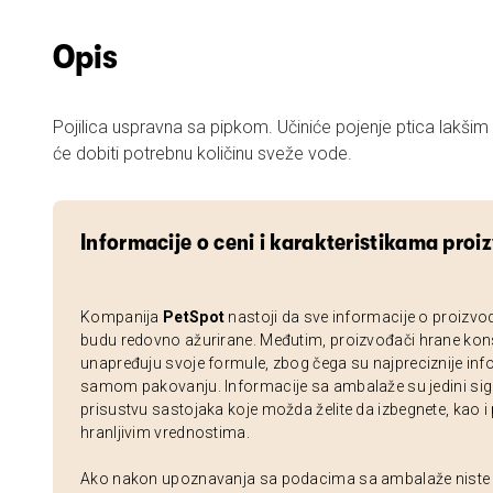
Opis
Pojilica uspravna sa pipkom. Učiniće pojenje ptica lakšim 
će dobiti potrebnu količinu sveže vode.
Informacije o ceni i karakteristikama proi
Kompanija
PetSpot
nastoji da sve informacije o proizvo
budu redovno ažurirane. Međutim, proizvođači hrane kon
unapređuju svoje formule, zbog čega su najpreciznije inf
samom pakovanju. Informacije sa ambalaže su jedini sig
prisustvu sastojaka koje možda želite da izbegnete, kao i
hranljivim vrednostima.
Ako nakon upoznavanja sa podacima sa ambalaže niste si