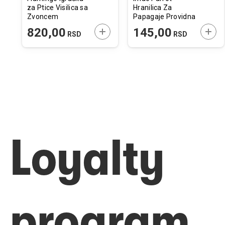
za Ptice Visilica sa
Hranilica Za
Zvoncem
Papagaje Providna
14x3x38cm
11,5x7x4,5cm
ODAJTE U KORPU
DODAJTE U KORPU
DODA
820,00
145,00
RSD
RSD
Loyalty
program