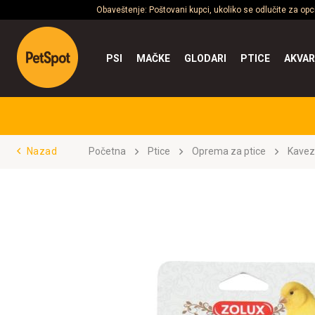
Obaveštenje: Poštovani kupci, ukoliko se odlučite za op
PSI
MAČKE
GLODARI
PTICE
AKVAR
Nazad
Početna
Ptice
Oprema za ptice
Kavez