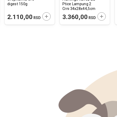
digest 150g
Ptice Lampung 2
Crni 34x28x44,5cm
JTE U KORPU
DODAJTE U KORPU
DODAJTE
2.110,00
3.360,00
RSD
RSD