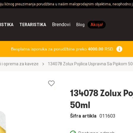
ciju ličnog preuzimanja porudžbina u našim maloprodajnim objektima, neophodno je
Brendovi
ISTIKA
TERARISTIKA
Blog
Akcija!
Besplatna isporuka za porudžbine preko
4000.00
RSD.
i i oprema za kaveze
134078 Zolux Pojilica Uspravna Sa Pipkom 5
Lista
želja
134078 Zolux Po
50ml
Šifra artikla
011603