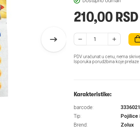
Dostupno odmah
210,00 RSD
PDV uračunat u cenu, nema skrive
Isporuka porudžbina koje prelaze
Karakteristike:
barcode:
333602
Tip:
Pojilice 
Brend:
Zolux