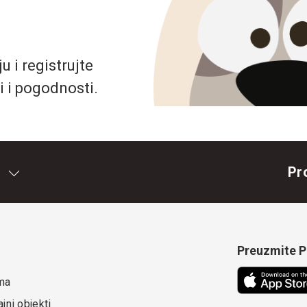
 i registrujte
i i pogodnosti.
Pr
Preuzmite Pe
ma
jni objekti