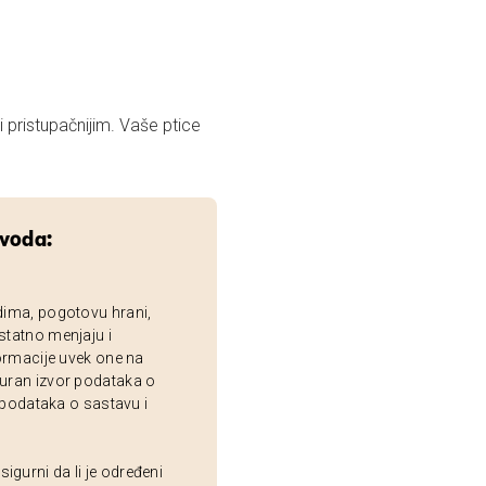
i pristupačnijim. Vaše ptice
zvoda:
dima, pogotovu hrani,
statno menjaju i
ormacije uvek one na
uran izvor podataka o
 podataka o sastavu i
gurni da li je određeni