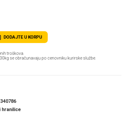
DODAJTE U KORPU
nih troškova.
 30kg se obračunavaju po cenovniku kurirske službe.
1340786
i hranilice