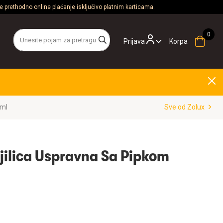
 prethodno online plaćanje isključivo platnim karticama.
Prijava
Korpa
0ml
Sve od Zolux
jilica Uspravna Sa Pipkom