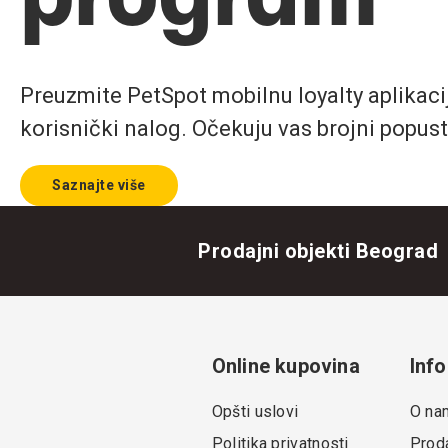
Preuzmite PetSpot mobilnu loyalty aplikaciju
korisnički nalog. Očekuju vas brojni popust
Saznajte više
Prodajni objekti Beograd
Online kupovina
Info
Opšti uslovi
O na
Politika privatnosti
Proda