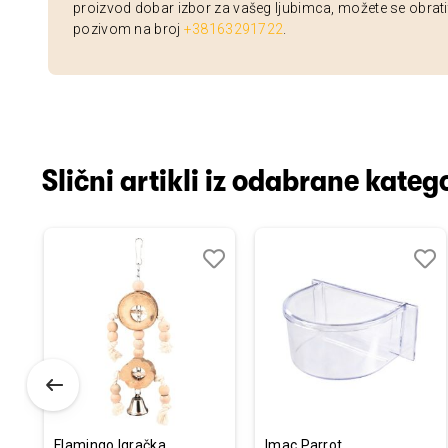
proizvod dobar izbor za vašeg ljubimca, možete se obrati
pozivom na broj
+38163291722
.
Slični artikli iz odabrane katego
odaj
poredi
Dodaj
Uporedi
Doda
Upor
u
u
istu
listu
listu
elja
želja
želja
Flamingo Igračka
Imac Parrot