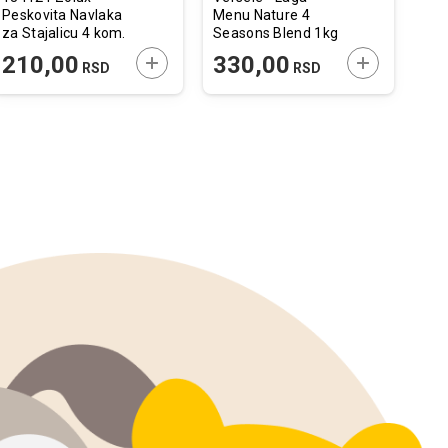
Peskovita Navlaka
Menu Nature 4
Gne
za Stajalicu 4 kom.
Seasons Blend 1kg
Cla
/ 1,3x19cm
 U KORPU
DODAJTE U KORPU
DODAJTE U 
210,00
330,00
2
RSD
RSD