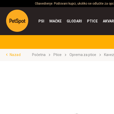
Obaveštenje: Poštovani kupci, ukoliko se odlučite za op
PSI
MAČKE
GLODARI
PTICE
AKVAR
Nazad
Početna
Ptice
Oprema za ptice
Kavez