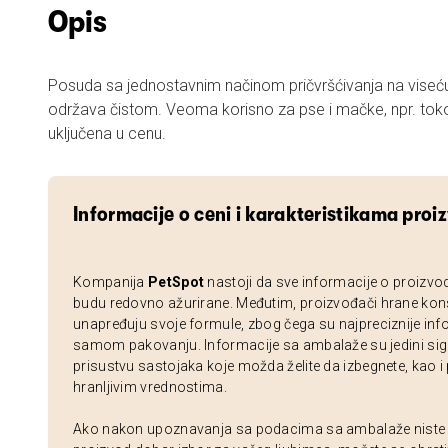
Opis
Posuda sa jednostavnim načinom pričvršćivanja na viseću
održava čistom. Veoma korisno za pse i mačke, npr. toko
uključena u cenu.
Informacije o ceni i karakteristikama proi
Kompanija
PetSpot
nastoji da sve informacije o proizvo
budu redovno ažurirane. Međutim, proizvođači hrane kon
unapređuju svoje formule, zbog čega su najpreciznije inf
samom pakovanju. Informacije sa ambalaže su jedini sig
prisustvu sastojaka koje možda želite da izbegnete, kao i
hranljivim vrednostima.
Ako nakon upoznavanja sa podacima sa ambalaže niste si