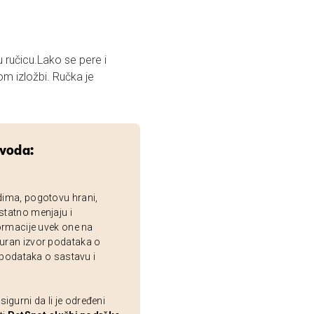
 ručicu.Lako se pere i
m izložbi. Ručka je
zvoda:
dima, pogotovu hrani,
statno menjaju i
ormacije uvek one na
uran izvor podataka o
 podataka o sastavu i
gurni da li je određeni