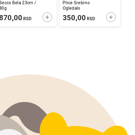
Becco Bela 23cm /
Ptice Srebrno
Hran
80g
Ogledalo
Reš
4,7x1,4x19cm
E U KORPU
DODAJTE U KORPU
DODAJTE U
870,00
350,00
48
RSD
RSD