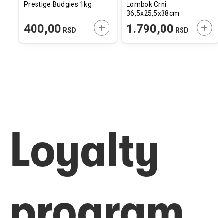
Prestige Budgies 1kg
Lombok Crni
36,5x25,5x38cm
ODAJTE U KORPU
DODAJTE U KORPU
DOD
400,00
1.790,00
RSD
RSD
Loyalty
program