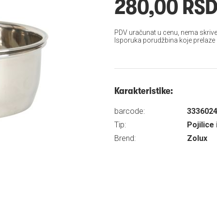
280,00 RS
PDV uračunat u cenu, nema skrive
Isporuka porudžbina koje prelaze
Karakteristike:
barcode:
333602
Tip:
Pojilice 
Brend:
Zolux