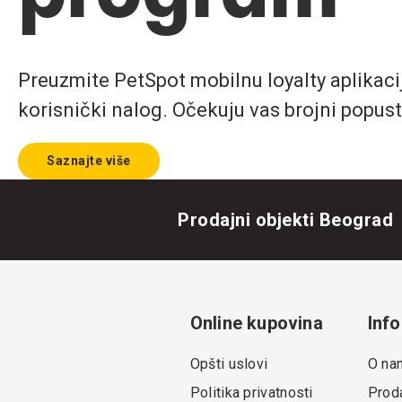
Preuzmite PetSpot mobilnu loyalty aplikaciju
korisnički nalog. Očekuju vas brojni popust
Saznajte više
Prodajni objekti Beograd
Online kupovina
Info
Opšti uslovi
O na
Politika privatnosti
Proda