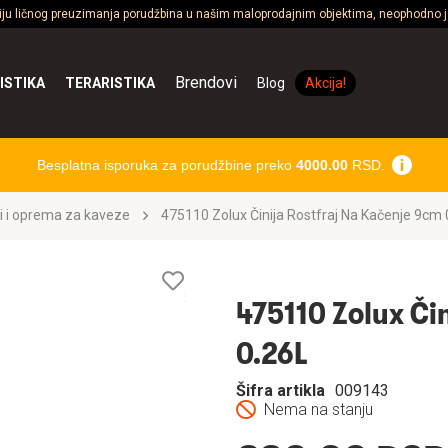
ciju ličnog preuzimanja porudžbina u našim maloprodajnim objektima, neophodno je
Brendovi
ISTIKA
TERARISTIKA
Blog
Akcija!
Besplatna isporuka za porudžbine preko
4000.00
RSD.
i i oprema za kaveze
475110 Zolux Činija Rostfraj Na Kačenje 9cm 
Lista
želja
475110 Zolux Či
0.26L
Šifra artikla
009143
Nema na stanju