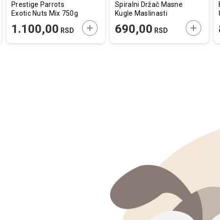
Prestige Parrots
Spiralni Držač Masne
Exotic Nuts Mix 750g
Kugle Maslinasti
14,6x19x14,6cm
AJTE U KORPU
DODAJTE U KORPU
DODAJT
1.100,00
690,00
RSD
RSD