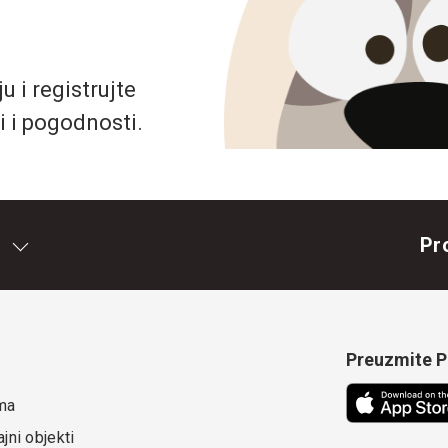
 i registrujte
i i pogodnosti.
Pr
Preuzmite Pe
ma
jni objekti