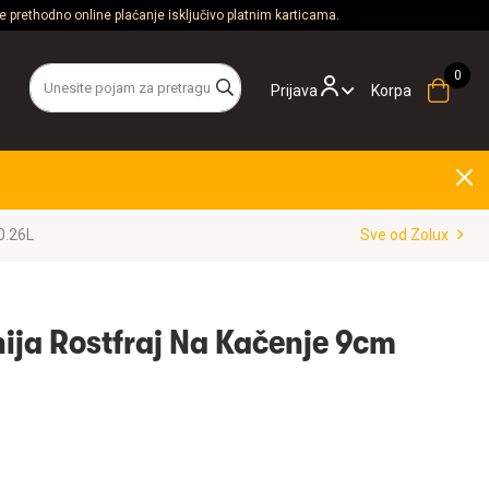
 prethodno online plaćanje isključivo platnim karticama.
Prijava
Korpa
0.26L
Sve od Zolux
nija Rostfraj Na Kačenje 9cm