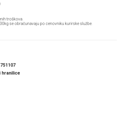
D
nih troškova.
 30kg se obračunavaju po cenovniku kurirske službe.
4751107
i hranilice