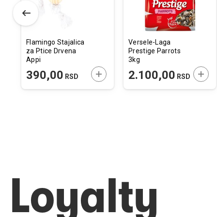
Flamingo Stajalica
Versele-Laga
za Ptice Drvena
Prestige Parrots
Appi
3kg
11,5x3,5x20cm
ODAJTE U KORPU
DODAJTE U KORPU
DODA
390,00
2.100,00
RSD
RSD
Loyalty