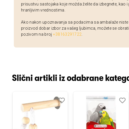
prisustvu sastojaka koje možda želite da izbegnete, kao i
hranljivim vrednostima.
Ako nakon upoznavanja sa podacima sa ambalaže niste si
proizvod dobar izbor za vašeg ljubimca, možete se obrati
pozivom na broj
+38163291722
.
Slični artikli iz odabrane katego
odaj
poredi
Dodaj
Uporedi
Doda
Upor
u
u
istu
listu
listu
elja
želja
želja