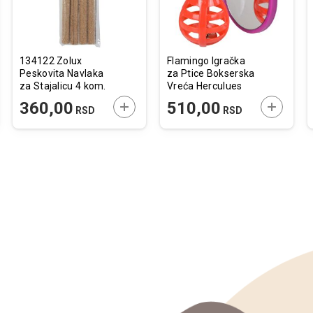
134122 Zolux
Flamingo Igračka
Peskovita Navlaka
za Ptice Bokserska
za Stajalicu 4 kom.
Vreća Herculues
/ 2x24cm
8x6x9,5cm
JTE U KORPU
DODAJTE U KORPU
DODAJTE
360,00
510,00
RSD
RSD