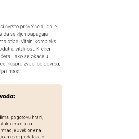
ci čvrsto pričvršćeni i da je
va da se kljun papagaja
ama ptice. Vitalni kompleks
datnu vitalnost. Krekeri
ećera i lako se okače u
ce, nusproizvodi od povrća,
ja i masti.
zvoda:
dima, pogotovu hrani,
statno menjaju i
ormacije uvek one na
uran izvor podataka o