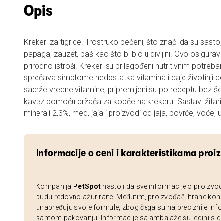
Opis
Krekeri za tigrice. Trostruko pečeni, što znači da su sastoj
papagaj zauzet, baš kao što bi bio u divljini. Ovo osigura
prirodno istroši. Krekeri su prilagođeni nutritivnim potreb
sprečava simptome nedostatka vitamina i daje životinji do
sadrže vredne vitamine, pripremljeni su po receptu bez š
kavez pomoću držača za kopče na krekeru. Sastav: žitari
minerali 2,3%, med, jaja i proizvodi od jaja, povrće, voće, ul
Informacije o ceni i karakteristikama proi
Kompanija
PetSpot
nastoji da sve informacije o proizvo
budu redovno ažurirane. Međutim, proizvođači hrane kon
unapređuju svoje formule, zbog čega su najpreciznije inf
samom pakovanju. Informacije sa ambalaže su jedini sig