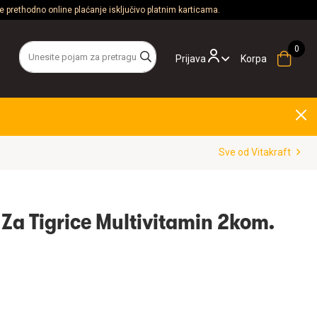
 prethodno online plaćanje isključivo platnim karticama.
Prijava
Korpa
Sve od Vitakraft
 Za Tigrice Multivitamin 2kom.