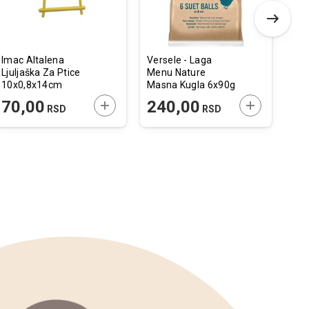
Imac Altalena
Versele - Laga
Fla
Ljuljaška Za Ptice
Menu Nature
Pa
10x0,8x14cm
Masna Kugla 6x90g
1 T
54
 U KORPU
DODAJTE U KORPU
DODAJTE U 
70,00
240,00
1
RSD
RSD