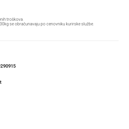
nih troškova.
 30kg se obračunavaju po cenovniku kurirske službe.
9290915
t