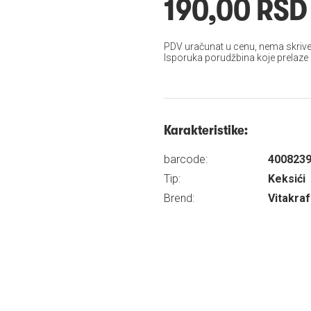
190,00 RSD
PDV uračunat u cenu, nema skrive
Isporuka porudžbina koje prelaze
Karakteristike:
barcode:
400823
Tip:
Keksići
Brend:
Vitakraf