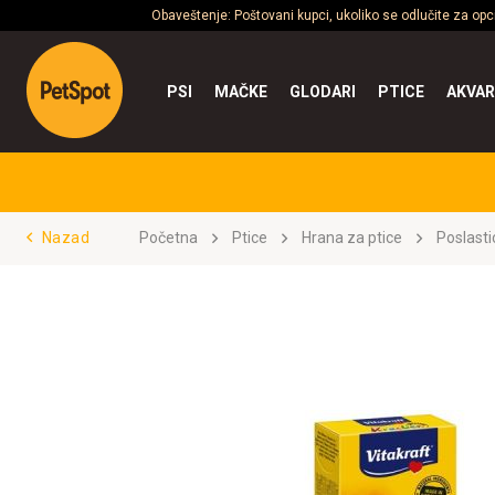
Obaveštenje: Poštovani kupci, ukoliko se odlučite za op
PSI
MAČKE
GLODARI
PTICE
AKVAR
Nazad
Početna
Ptice
Hrana za ptice
Poslasti