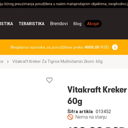
ciju ličnog preuzimanja porudžbina u našim maloprodajnim objektima, neophodno je
Brendovi
ISTIKA
TERARISTIKA
Blog
Akcija!
Besplatna isporuka za porudžbine preko
4000.00
RSD.
ce
Vitakraft Kreker Za Tigrice Multivitamin 2kom. 60g
Lista
želja
Vitakraft Kreker
60g
Šifra artikla
013452
Nema na stanju