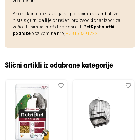
vrednostima.
Ako nakon upoznavanja sa podacima sa ambalaže
niste sigurni da li je određeni proizvod dobar izbor za
vašeg ljubimca, možete se obratiti
PetSpot službi
podrške
pozivom na broj
+38163291722
.
Slični artikli iz odabrane kategorije
Dodaj
Uporedi
Dod
Upo
u
u
listu
listu
želja
želj