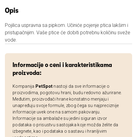
Opis
Pojilica uspravna sa pipkom. Učiniće pojenje ptica lakšim i
pristupačnijim. Vaše ptice će dobiti potrebnu količinu sveže
vode.
Informacije o ceni i karakteristikama
proizvoda:
Kompanija
PetSpot
nastoji da sve informacije o
proizvodima, pogotovu hrani, budu redovno ažurirane.
Međutim, proizvođači hrane konstatno menjaju i
unapređuju svoje formule, zbog čega su najpreciznije
informacije uvek one na samom pakovanju.
Informacije sa ambalaže su jedini siguran izvor
podataka o prisustvu sastojaka koje možda želite da
izbegnete, kao i podataka o sastavu i hranljivim