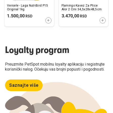
Versele - Laga NutriBird P15
Flamingo Kavez Za Ptice
Original 1kg
Alor 2 Crni 34,5x28x48,5cm
1.500,00
3.470,00
RSD
RSD
DODAJTE U KORPU
DODAJ
Loyalty program
Preuzmite PetSpot mobilnu loyalty aplikaciju i registrujte
korisnički nalog. Očekuju vas brojni popusti i pogodnosti.
Saznajte više