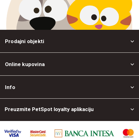
Prodajni objekti
Online kupovina
Opšti uslovi
Info
Politika privatnosti
O nama
Povrat robe
Preuzmite PetSpot loyalty aplikaciju
Prodajni objekti
Posao kod nas