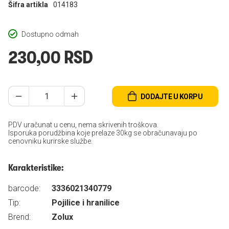
Šifra artikla
014183
Dostupno odmah
230,00 RSD
DODAJTE U KORPU
PDV uračunat u cenu, nema skrivenih troškova.
Isporuka porudžbina koje prelaze 30kg se obračunavaju po
cenovniku kurirske službe.
Karakteristike:
barcode:
3336021340779
Tip:
Pojilice i hranilice
Brend:
Zolux