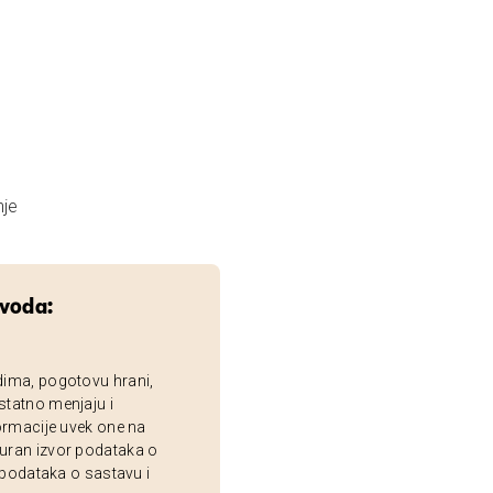
nje
zvoda:
dima, pogotovu hrani,
statno menjaju i
ormacije uvek one na
uran izvor podataka o
 podataka o sastavu i