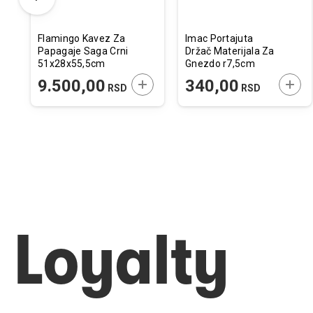
Flamingo Kavez Za
Imac Portajuta
Papagaje Saga Crni
Držač Materijala Za
51x28x55,5cm
Gnezdo r7,5cm
ODAJTE U KORPU
DODAJTE U KORPU
DODA
9.500,00
340,00
RSD
RSD
Loyalty