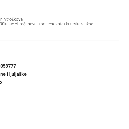
nih troškova.
 30kg se obračunavaju po cenovniku kurirske službe.
5053777
e i ljuljaške
o