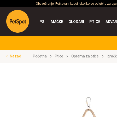
Obaveštenje: Poštovani kupci, ukoliko se odlučite za op
PSI
MAČKE
GLODARI
PTICE
AKVAR
Nazad
Početna
Ptice
Oprema za ptice
Igrač