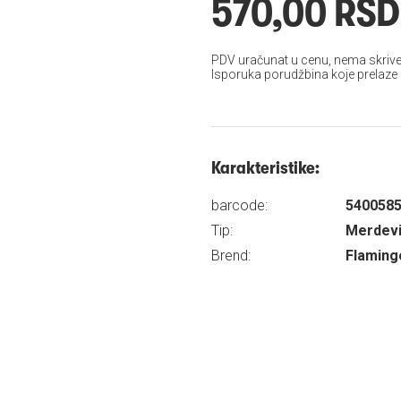
570,00 RSD
PDV uračunat u cenu, nema skrive
Isporuka porudžbina koje prelaze
Karakteristike:
barcode:
540058
Tip:
Merdevin
Brend:
Flaming