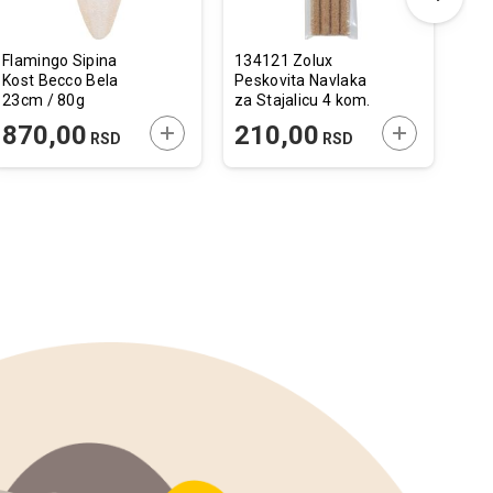
Flamingo Sipina
134121 Zolux
Fla
Kost Becco Bela
Peskovita Navlaka
Pap
23cm / 80g
za Stajalicu 4 kom.
Bak
/ 1,3x19cm
51
 U KORPU
DODAJTE U KORPU
DODAJTE U 
870,00
210,00
1
RSD
RSD