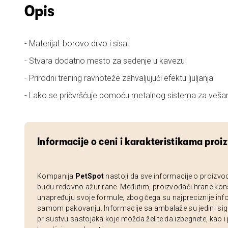
Opis
- Materijal: borovo drvo i sisal
- Stvara dodatno mesto za sedenje u kavezu
- Prirodni trening ravnoteže zahvaljujući efektu ljuljanja
- Lako se pričvršćuje pomoću metalnog sistema za veša
Informacije o ceni i karakteristikama proi
Kompanija
PetSpot
nastoji da sve informacije o proizvo
budu redovno ažurirane. Međutim, proizvođači hrane kon
unapređuju svoje formule, zbog čega su najpreciznije inf
samom pakovanju. Informacije sa ambalaže su jedini sig
prisustvu sastojaka koje možda želite da izbegnete, kao i