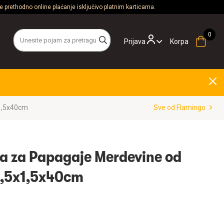
 prethodno online plaćanje isključivo platnim karticama.
Prijava
Korpa
x1,5x40cm
Sve od Flamingo
a za Papagaje Merdevine od
2,5x1,5x40cm