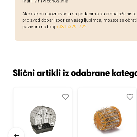
hranljivim vrednostima.
Ako nakon upoznavanja sa podacima sa ambalaže niste si
proizvod dobar izbor za vašeg ljubimca, možete se obrati
pozivom na broj
+38163291722
.
Slični artikli iz odabrane katego
odaj
poredi
Dodaj
Uporedi
Doda
Upor
u
u
istu
listu
listu
elja
želja
želja