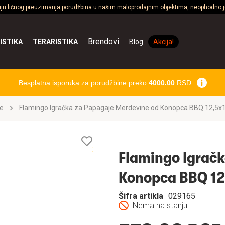
ciju ličnog preuzimanja porudžbina u našim maloprodajnim objektima, neophodno je
Brendovi
ISTIKA
TERARISTIKA
Blog
Akcija!
Besplatna isporuka za porudžbine preko
4000.00
RSD.
ke
Flamingo Igračka za Papagaje Merdevine od Konopca BBQ 12,5
Lista
želja
Flamingo Igračk
Konopca BBQ 1
Šifra artikla
029165
Nema na stanju