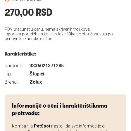
270,00 RSD
PDV uračunat u cenu, nema skrivenih troškova.
Isporuka porudžbina koje prelaze 30kg se obračunavaju po
cenovniku kurirske službe.
Karakteristike:
barcode:
3336021371285
Tip:
Štapići
Brend:
Zolux
Informacije o ceni i karakteristikama
proizvoda:
Kompanija
PetSpot
nastoji da sve informacije o