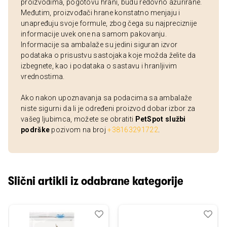
proizvodima, pogotovu hrani, budu redovno ažurirane.
Međutim, proizvođači hrane konstatno menjaju i
unapređuju svoje formule, zbog čega su najpreciznije
informacije uvek one na samom pakovanju.
Informacije sa ambalaže su jedini siguran izvor
podataka o prisustvu sastojaka koje možda želite da
izbegnete, kao i podataka o sastavu i hranljivim
vrednostima.
Ako nakon upoznavanja sa podacima sa ambalaže
niste sigurni da li je određeni proizvod dobar izbor za
vašeg ljubimca, možete se obratiti
PetSpot službi
podrške
pozivom na broj
+38163291722
.
Slični artikli iz odabrane kategorije
Dodaj
Uporedi
Dod
Upo
u
u