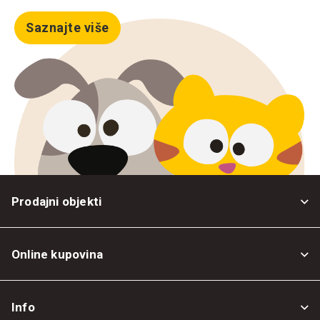
Saznajte više
Prodajni objekti
Online kupovina
Opšti uslovi
Info
Politika privatnosti