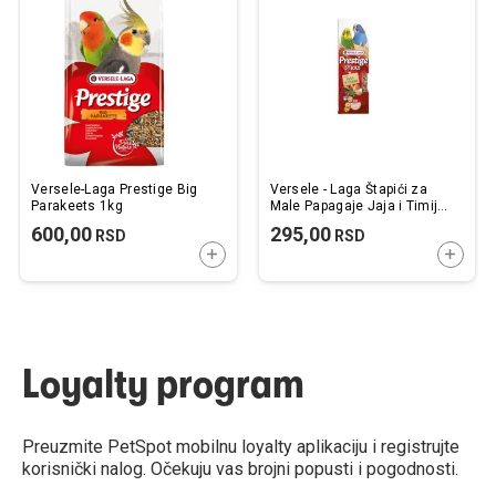
listu
listu
želja
želj
Versele-Laga Prestige Big
Versele - Laga Štapići za
Parakeets 1kg
Male Papagaje Jaja i Timijan
2kom 60g
600,00
295,00
RSD
RSD
DODAJTE U KORPU
DODAJ
Loyalty program
Preuzmite PetSpot mobilnu loyalty aplikaciju i registrujte
korisnički nalog. Očekuju vas brojni popusti i pogodnosti.