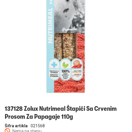
Prijavi se
137128 Zolux Nutrimeal Štapići Sa Crvenim
Prosom Za Papagaje 110g
Šifra artikla
021568
Nema na stanju