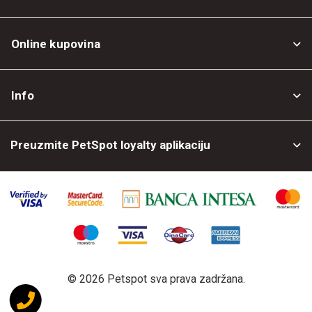
Online kupovina
Opšti uslovi
Info
Politika privatnosti
O nama
Povrat robe
Preuzmite PetSpot loyalty aplikaciju
Prodajni objekti
Posao kod nas
©
2026 Petspot sva prava zadržana.