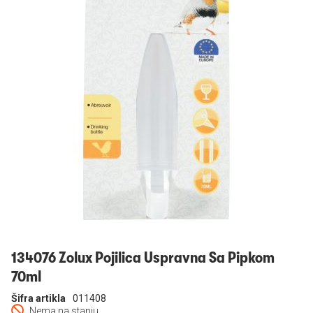
Prijavi se
134076 Zolux Pojilica Uspravna Sa Pipkom
70ml
Šifra artikla
011408
Nema na stanju