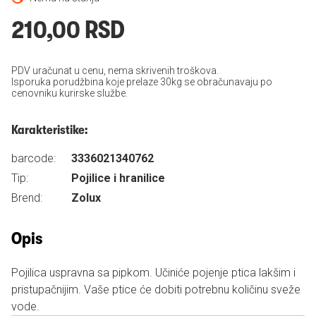
210,00 RSD
PDV uračunat u cenu, nema skrivenih troškova.
Isporuka porudžbina koje prelaze 30kg se obračunavaju po
cenovniku kurirske službe.
Karakteristike:
barcode:
3336021340762
Tip:
Pojilice i hranilice
Brend:
Zolux
Opis
Pojilica uspravna sa pipkom. Učiniće pojenje ptica lakšim i
pristupačnijim. Vaše ptice će dobiti potrebnu količinu sveže
vode.