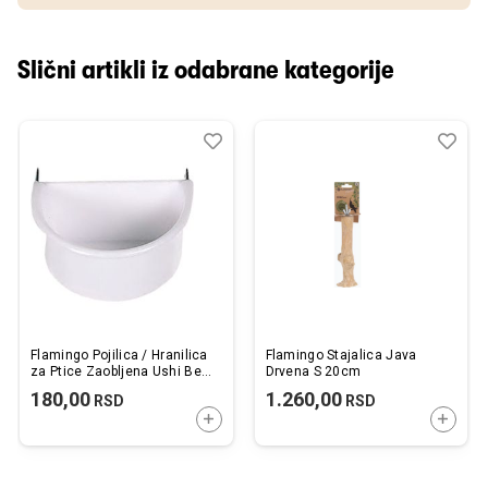
Slični artikli iz odabrane kategorije
Dodaj
Uporedi
Dod
Upo
u
u
listu
listu
želja
želj
Flamingo Pojilica / Hranilica
Flamingo Stajalica Java
za Ptice Zaobljena Ushi Bela
Drvena S 20cm
7x6x3,8cm / 80ml
180,00
1.260,00
RSD
RSD
DODAJTE U KORPU
DODAJ