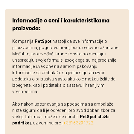
Informacije o ceni i karakteristikama
proizvoda:
Kompanija
PetSpot
nastoji da sve informacije o
proizvodima, pogotovu hrani, budu redovno ažurirane.
Međutim, proizvođači hrane konstatno menjaju i
unapređuju svoje formule, zbog čega su najpreciznije
informacije uvek one na samom pakovanju.
Informacije sa ambalaže su jedini siguran izvor
podataka o prisustvu sastojaka koje možda želite da
izbegnete, kao i podataka o sastavu i hranljivim
vrednostima.
Ako nakon upoznavanja sa podacima sa ambalaže
niste sigurni da li je određeni proizvod dobar izbor za
vašeg ljubimca, možete se obratiti
PetSpot službi
podrške
pozivom na broj
+38163291722
.