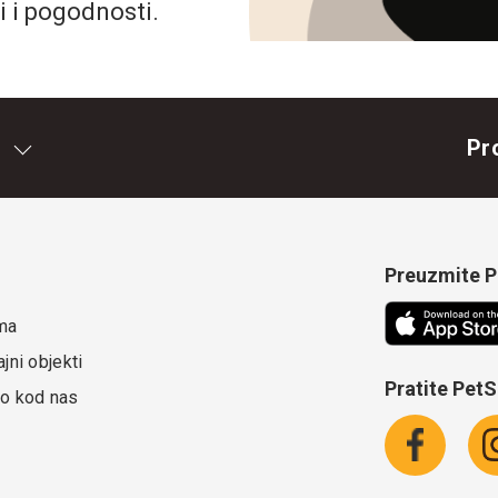
i i pogodnosti.
Pr
Preuzmite Pe
ma
jni objekti
Pratite Pet
o kod nas