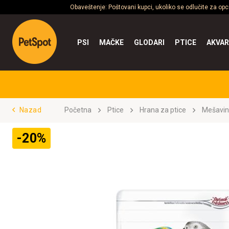
Obaveštenje: Poštovani kupci, ukoliko se odlučite za op
PSI
MAČKE
GLODARI
PTICE
AKVAR
Nazad
Početna
Ptice
Hrana za ptice
Mešavin
-20%