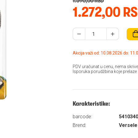
1.590,00 RSD
1.272,00 R
Akcija važi od: 10.08
PDV uračunat u cenu, nema skrive
Isporuka porudžbina koje prelaze
Karakteristike:
barcode:
541034
Brend:
Versele