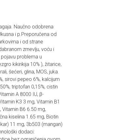
apagaja. Naučno odobrena
 Ukusna i p.Preporučena od
parkovima i od strane
dabranom zrnevlju, voću i
va pojavu problema u
gro kikirikija 10% ), žitarice,
ali, šećeri, glina, MOS, juka.
3%, sirovi pepeo 6%, kalcijum
50%, triptofan 0,15%, cistin
Vitamin A 8000 IU, β-
Vitamin K3 3 mg, Vitamin B1
, Vitamin B6 6.50 mg,
na kiselina 1.65 mg, Biotin
bakar) 11 mg, 3b503 (mangan)
hnološki dodaci:
e ptice bez ograničenja ovom