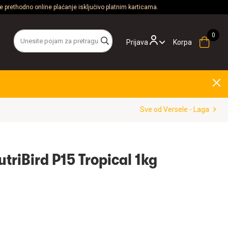
 prethodno online plaćanje isključivo platnim karticama.
Prijava
Korpa
Sve od Versele - Laga
utriBird P15 Tropical 1kg