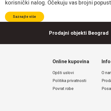
korisnički nalog. Očekuju vas brojni popust
Saznajte više
Prodajni objekti Beograd
Online kupovina
Info
Opšti uslovi
O na
Politika privatnosti
Proda
Povrat robe
Posa