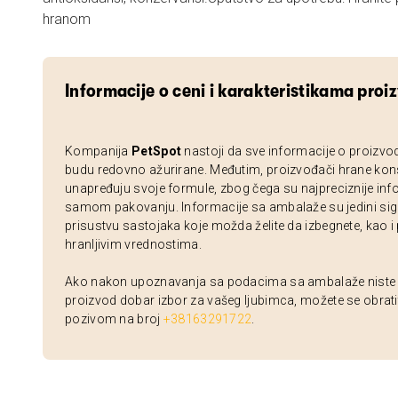
hranom
Informacije o ceni i karakteristikama proi
Kompanija
PetSpot
nastoji da sve informacije o proizvo
budu redovno ažurirane. Međutim, proizvođači hrane kon
unapređuju svoje formule, zbog čega su najpreciznije inf
samom pakovanju. Informacije sa ambalaže su jedini sig
prisustvu sastojaka koje možda želite da izbegnete, kao i
hranljivim vrednostima.
Ako nakon upoznavanja sa podacima sa ambalaže niste si
proizvod dobar izbor za vašeg ljubimca, možete se obrati
pozivom na broj
+38163291722
.