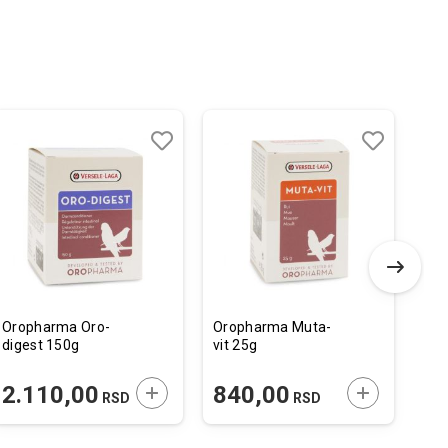
-
Dodaj
Uporedi
Dodaj
Uporedi
u
u
listu
listu
želja
želja
Oropharma Oro-
Oropharma Muta-
Fla
digest 150g
vit 25g
Alo
34,
 U KORPU
DODAJTE U KORPU
DODAJTE U 
2.110,00
840,00
3.37
RSD
RSD