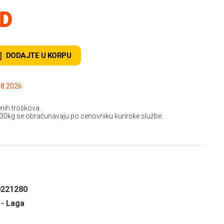
SD
DODAJTE U KORPU
.2026 do: 11.08.2026
nih troškova.
 30kg se obračunavaju po cenovniku kurirske službe.
0221280
 - Laga