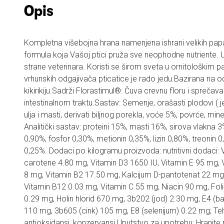
Opis
Kompletna višebojna hrana namenjena ishrani velikih p
formula koja Vašoj ptici pruža sve neophodne nutriente.
strane veterinara. Koristi se širom sveta u ornitološkim 
vrhunskih odgajivača pticatice je rado jedu.Bazirana na o
kikirikiju.Sadrži Florastimul®: Čuva crevnu floru i spreča
intestinalnom traktu.Sastav: Semenje, orašasti plodovi ( jez
ulja i masti, derivati biljnog porekla, voće 5%, povrće, miner
Analitički sastav: proteini 15%, masti 16%, sirova vlakna 
0,90%, fosfor 0,30%, metionin 0,35%, lizin 0,80%, treonin 0,
0,25%. Dodaci po kilogramu proizvoda: nutritivni dodaci: 
carotene 4.80 mg, Vitamin D3 1650 IU, Vitamin E 95 mg, 
8 mg, Vitamin B2 17.50 mg, Kalcijum D-pantotenat 22 mg
Vitamin B12 0.03 mg, Vitamin C 55 mg, Niacin 90 mg, Folič
0.29 mg, Holin hlorid 670 mg, 3b202 (jod) 2.30 mg, E4 (
110 mg, 3b605 (cink) 105 mg, E8 (selenijum) 0.22 mg; Te
antioksidansi, konzervansi.Uputstvo za upotrebu: Hranit