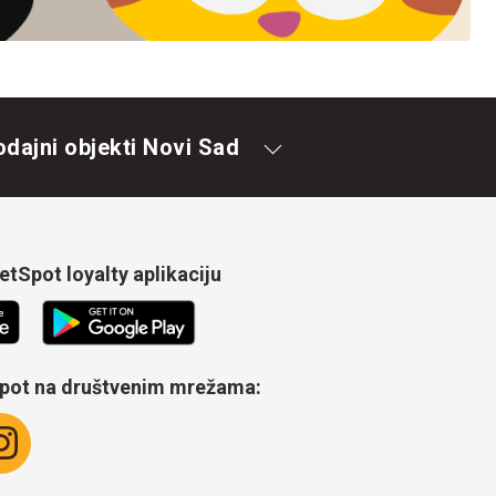
odajni objekti Novi Sad
tSpot loyalty aplikaciju
Spot na društvenim mrežama: