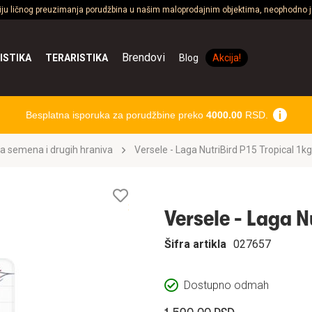
ciju ličnog preuzimanja porudžbina u našim maloprodajnim objektima, neophodno je
Brendovi
ISTIKA
TERARISTIKA
Blog
Akcija!
Besplatna isporuka za porudžbine preko
4000.00
RSD.
a semena i drugih hraniva
Versele - Laga NutriBird P15 Tropical 1kg
Lista
želja
Versele - Laga N
Šifra artikla
027657
Dostupno odmah