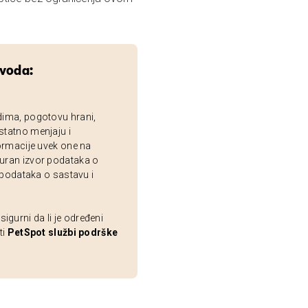
zvoda:
dima, pogotovu hrani,
statno menjaju i
ormacije uvek one na
uran izvor podataka o
 podataka o sastavu i
gurni da li je određeni
ti
PetSpot službi podrške