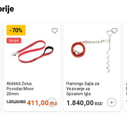
rije
-70%
aj
redi
Dodaj
Uporedi
Dodaj
Uporedi
u
u
listu
listu
a
želja
želja
466666 Zolux
Flamingo Sajla za
Povodac Moov
Vezivanje sa
20mm
Spiralom Igla
Srebrna 46cm / 7,5m
AJTE U KORPU
DODAJTE U KORPU
DODAJT
411,00
1.840,00
1.370,00
RSD
RSD
RSD