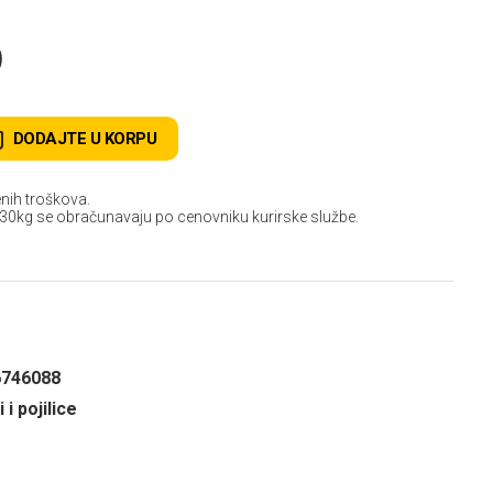
D
DODAJTE U KORPU
nih troškova.
 30kg se obračunavaju po cenovniku kurirske službe.
6746088
 i pojilice