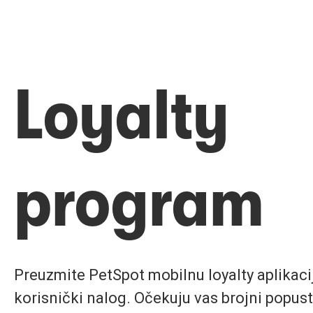
Loyalty
program
Preuzmite PetSpot mobilnu loyalty aplikaciju
korisnički nalog. Očekuju vas brojni popust