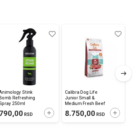
Dodaj
Uporedi
Dodaj
Uporedi
u
u
listu
listu
želja
želja
Animology Stink
Calibra Dog Life
Flam
Bomb Refreshing
Junior Small &
Noek
Spray 250ml
Medium Fresh Beef
55c
12kg
E U KORPU
DODAJTE U KORPU
DODAJTE U
790,00
8.750,00
67
RSD
RSD