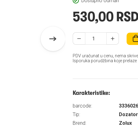
Dostupno odmah
530,00 RS
PDV uračunat u cenu, nema skrive
Isporuka porudžbina koje prelaze
Karakteristike:
barcode:
333602
Tip:
Dozatori
Brend:
Zolux