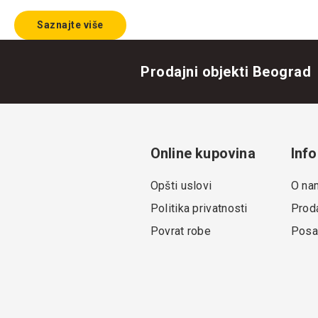
Saznajte više
Prodajni objekti Beograd
Online kupovina
Info
Opšti uslovi
O na
Politika privatnosti
Proda
Povrat robe
Posa