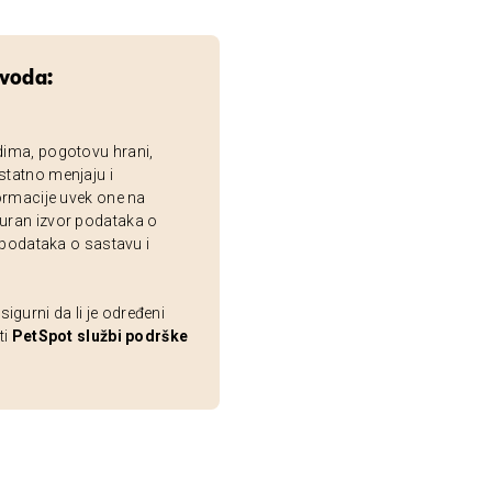
zvoda:
dima, pogotovu hrani,
statno menjaju i
ormacije uvek one na
uran izvor podataka o
 podataka o sastavu i
gurni da li je određeni
ti
PetSpot službi podrške