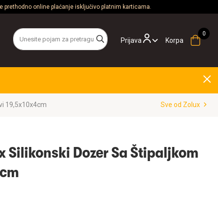
 prethodno online plaćanje isključivo platnim karticama.
Prijava
Korpa
ivi 19,5x10x4cm
Sve od Zolux
 Silikonski Dozer Sa Štipaljkom
4cm