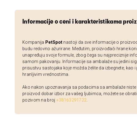
Informacije o ceni i karakteristikama proi
Kompanija
PetSpot
nastoji da sve informacije o proizvo
budu redovno ažurirane. Međutim, proizvođači hrane kon
unapređuju svoje formule, zbog čega su najpreciznije inf
samom pakovanju. Informacije sa ambalaže su jedini sig
prisustvu sastojaka koje možda želite da izbegnete, kao i
hranljivim vrednostima.
Ako nakon upoznavanja sa podacima sa ambalaže niste si
proizvod dobar izbor za vašeg ljubimca, možete se obrati
pozivom na broj
+38163291722
.