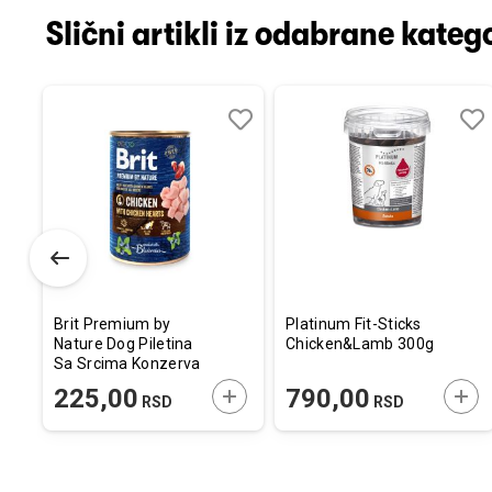
Slični artikli iz odabrane katego
Dodaj
Uporedi
Dodaj
Uporedi
Dod
Upo
u
u
u
listu
listu
listu
želja
želja
želj
Brit Premium by
Platinum Fit-Sticks
Nature Dog Piletina
Chicken&Lamb 300g
Sa Srcima Konzerva
400g
ODAJTE U KORPU
DODAJTE U KORPU
DOD
225,00
790,00
RSD
RSD