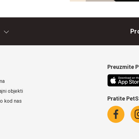
Pr
Preuzmite Pe
ma
jni objekti
Pratite Pet
o kod nas