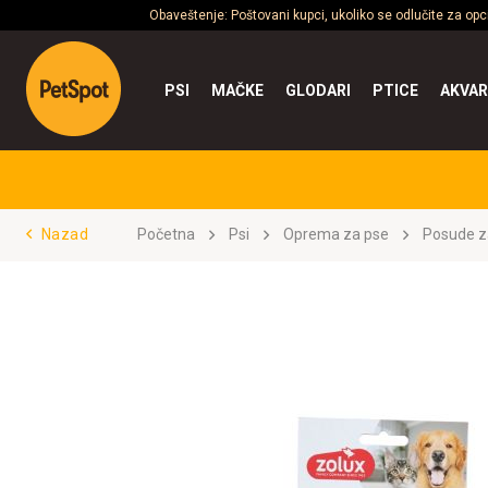
Obaveštenje: Poštovani kupci, ukoliko se odlučite za op
PSI
MAČKE
GLODARI
PTICE
AKVAR
Nazad
Početna
Psi
Oprema za pse
Posude z