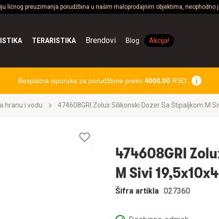
ciju ličnog preuzimanja porudžbina u našim maloprodajnim objektima, neophodno je
Brendovi
ISTIKA
TERARISTIKA
Blog
Akcija!
Besplatna isporuka za porudžbine preko
4000.00
RSD.
a hranu i vodu
474608GRI Zolux Silikonski Dozer Sa Štipaljkom M S
Lista
želja
474608GRI Zolux
M Sivi 19,5x10x
Šifra artikla
027360