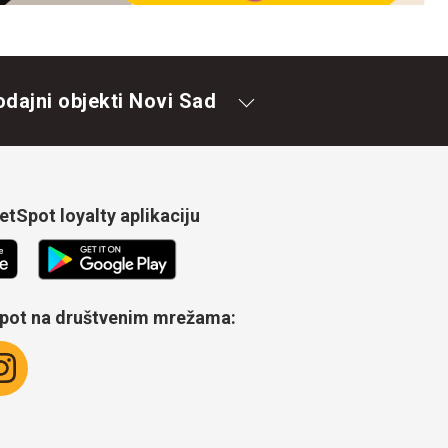
odajni objekti Novi Sad
tSpot loyalty aplikaciju
Spot na društvenim mrežama: