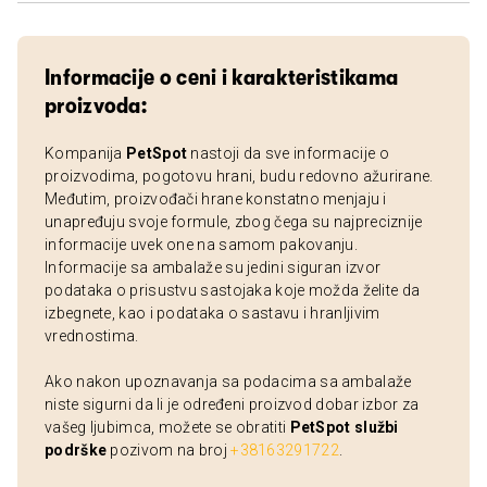
Informacije o ceni i karakteristikama
proizvoda:
Kompanija
PetSpot
nastoji da sve informacije o
proizvodima, pogotovu hrani, budu redovno ažurirane.
Međutim, proizvođači hrane konstatno menjaju i
unapređuju svoje formule, zbog čega su najpreciznije
informacije uvek one na samom pakovanju.
Informacije sa ambalaže su jedini siguran izvor
podataka o prisustvu sastojaka koje možda želite da
izbegnete, kao i podataka o sastavu i hranljivim
vrednostima.
Ako nakon upoznavanja sa podacima sa ambalaže
niste sigurni da li je određeni proizvod dobar izbor za
vašeg ljubimca, možete se obratiti
PetSpot službi
podrške
pozivom na broj
+38163291722
.