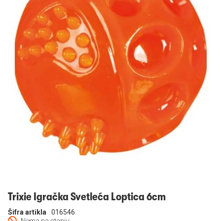
Prijavi se
Trixie Igračka Svetleća Loptica 6cm
Šifra artikla
016546