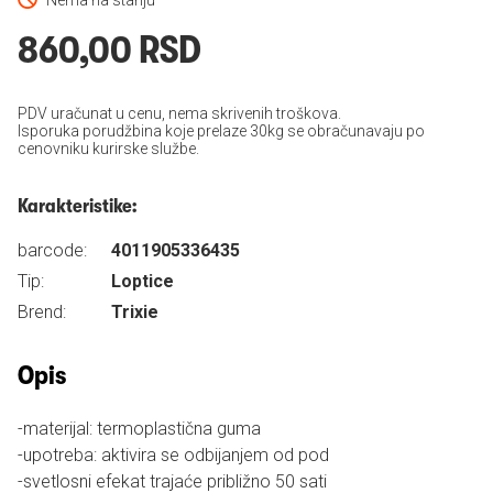
Nema na stanju
860,00 RSD
PDV uračunat u cenu, nema skrivenih troškova.
Isporuka porudžbina koje prelaze 30kg se obračunavaju po
cenovniku kurirske službe.
Karakteristike:
barcode:
4011905336435
Tip:
Loptice
Brend:
Trixie
Opis
-materijal: termoplastična guma
-upotreba: aktivira se odbijanjem od pod
-svetlosni efekat trajaće približno 50 sati