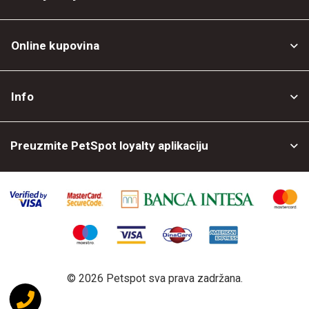
Online kupovina
Opšti uslovi
Info
Politika privatnosti
O nama
Povrat robe
Preuzmite PetSpot loyalty aplikaciju
Prodajni objekti
Posao kod nas
©
2026 Petspot sva prava zadržana.