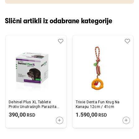
Slični artikli iz odabrane kategorije
Dodaj
Uporedi
Dod
Upo
u
u
listu
listu
želja
želj
Dehinel Plus XL Tablete
Trixie Denta Fun Krug Na
Protiv Unutrašnjih Parazita
Kanapu 12cm / 41cm
za Velike Pse 1kom.
390,00
1.590,00
RSD
RSD
DODAJTE U KORPU
DODAJ