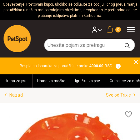
Obaveštenje: Poštovani kupci, ukoliko se odlučite za opciju ličnog preuzimanja
porudžbina u našim maloprodajnim objektima, neophodno je prethodno online
Psi
plaćanje isključivo platnim karticama.
Mačke
Korpa
Glodari
Ptice
Besplatna isporuka za porudžbine preko
4000.00
RSD.
Akvaristika
Hrana za pse
Hrana za mačke
Igračke za pse
Grebalice za mač
Teraristika
Nazad
Sve od Trixie
Brendovi
Blog
Lis
želj
Akcija!