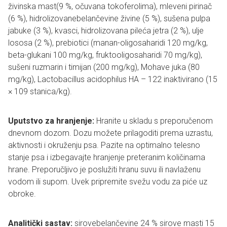
živinska mast(9 %, očuvana tokoferolima), mleveni pirinač
(6 %), hidrolizovanebelančevine živine (5 %), sušena pulpa
jabuke (3 %), kvasci, hidrolizovana pileća jetra (2 %), ulje
lososa (2 %), prebiotici (manan-oligosaharidi 120 mg/kg,
beta-glukani 100 mg/kg, fruktooligosaharidi 70 mg/kg),
sušeni ruzmarin i timijan (200 mg/kg), Mohave juka (80
mg/kg), Lactobacillus acidophilus HA – 122 inaktivirano (15
× 109 stanica/kg).
Uputstvo za hranjenje:
Hranite u skladu s preporučenom
dnevnom dozom. Dozu možete prilagoditi prema uzrastu,
aktivnosti i okruženju psa. Pazite na optimalno telesno
stanje psa i izbegavajte hranjenje preteranim količinama
hrane. Preporučljivo je poslužiti hranu suvu ili navlaženu
vodom ili supom. Uvek pripremite svežu vodu za piće uz
obroke.
Analitički sastav:
sirovebelančevine 24 % sirove masti 15