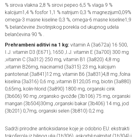
% sirova vlakna 2,8 % sirovi pepeo 6,5 % vlaga 9 %
kalcijum1,4 % fosfor 1,1 % natrijum 0,3 % magnezijum0,09%
omega-3 masne kiseline 0,3 %, omega-6 masne kiseline1,9
% belančevine životinjskog porekla od ukupnog udela
belančevina 90 % .
Prehrambeni aditivi na 1 kg:
vitamin A (3a672a) 16 500,
I.J. vitamin D3 (E671), 1650 ,I.J. vitamin E (3a700) 300 mg
,vitamin C (3a312) 250 mg, vitamin B1 (3a820) 4,8 mg
,vitamin B26mg, niacinamid (3a315) 23 mg, kalcijum
pantotenat (3a841)12 mg, vitamin B6 (3a831)4,8 mg ,folna
kiselina (3a316) 0,6 mg ,vitamin B120,05 mg, biotin (3a880)
0,65mg, kolin-hlorid (3a890) 1800 mg, organski cink
(3b606) 90 mg ,organsko gvožđe (3b106) 75 mg, organski
mangan (3b504)30mg ,organski bakar (3b406) 14 mg, jod
(3b201) 0,7mg, organski selen (3b810) 0,2 mg.
Sadrži prirodne antioksidanse koje je odobrio EU: ekstrakti
tokoferola iz biljnog ulja (1b306), askorbil-palmitat (1b304) i