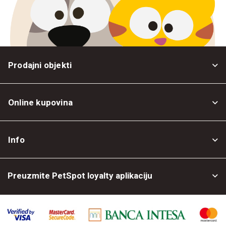
Prodajni objekti
Online kupovina
Opšti uslovi
Info
Politika privatnosti
O nama
Povrat robe
Preuzmite PetSpot loyalty aplikaciju
Prodajni objekti
Posao kod nas