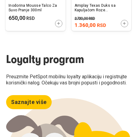
Inodorina Mousse Talco Za
Amiplay Texas Duks sa
Suvo Pranje 300ml
Kapuljačom Roze
40x40x58cm
650,00
RSD
2.720,00
RSD
DODAJTE U KORPU
DODAJ
1.360,00
RSD
Loyalty program
Preuzmite PetSpot mobilnu loyalty aplikaciju i registrujte
korisnički nalog. Očekuju vas brojni popusti i pogodnosti.
Saznajte više