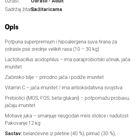
Uzrast:
Odrasli - Adult
Sadržaj žitarica:
Sa žitaricama
Opis
Potpuna superpremium i hipoalergena suva hrana za
odrasle pse srednje velikih rasa (10 – 30 kg)
Lactobacillus acidophilus – ima paraprobiotski učinak, jača
imunitet
Začinsko bilje – prirodno jača i podiže imunitet
Vitamin C – jača imunitet / ima antioksidativna svojstva
Prebiotici {MOS, FOS, beta-glukani} – potpomažu probavu,
jačaju imunitet
Mohave juka – smanjuje neugodan miris stolice i nadutost
Pakovanje:12 kg
Sastav:
belančevine iz piletine (40 %), pirinač (30 %),