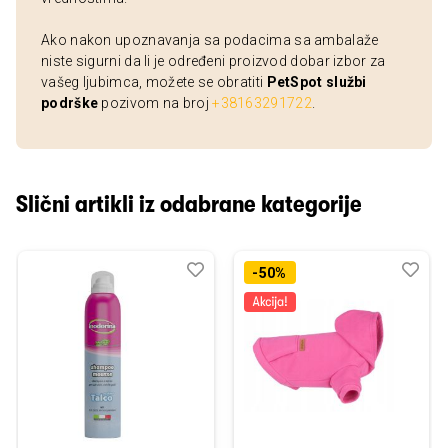
Ako nakon upoznavanja sa podacima sa ambalaže
niste sigurni da li je određeni proizvod dobar izbor za
vašeg ljubimca, možete se obratiti
PetSpot službi
podrške
pozivom na broj
+38163291722
.
Slični artikli iz odabrane kategorije
Dodaj
Uporedi
Dod
Upo
-50%
u
u
listu
listu
želja
želj