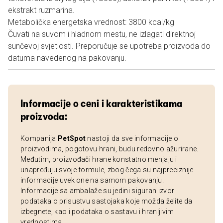
ekstrakt ruzmarina.
Metabolička energetska vrednost: 3800 kcal/kg
Čuvati na suvom i hladnom mestu, ne izlagati direktnoj
sunčevoj svjetlosti. Preporučuje se upotreba proizvoda do
datuma navedenog na pakovanju.
Informacije o ceni i karakteristikama
proizvoda:
Kompanija
PetSpot
nastoji da sve informacije o
proizvodima, pogotovu hrani, budu redovno ažurirane.
Međutim, proizvođači hrane konstatno menjaju i
unapređuju svoje formule, zbog čega su najpreciznije
informacije uvek one na samom pakovanju.
Informacije sa ambalaže su jedini siguran izvor
podataka o prisustvu sastojaka koje možda želite da
izbegnete, kao i podataka o sastavu i hranljivim
vrednostima.