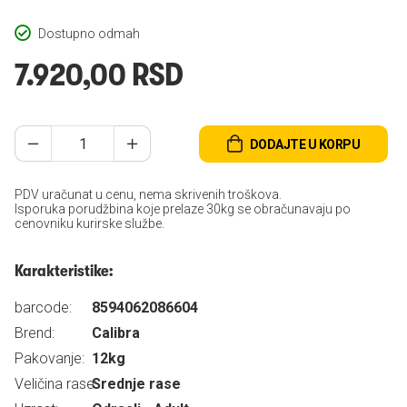
Dostupno odmah
7.920,00 RSD
DODAJTE U KORPU
PDV uračunat u cenu, nema skrivenih troškova.
Isporuka porudžbina koje prelaze 30kg se obračunavaju po
cenovniku kurirske službe.
Karakteristike:
barcode:
8594062086604
Brend:
Calibra
Pakovanje:
12kg
Veličina rase:
Srednje rase