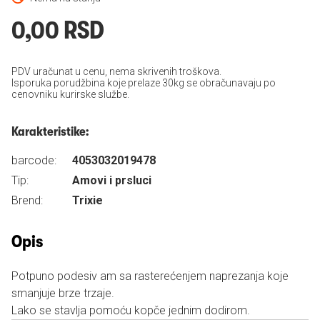
0,00 RSD
PDV uračunat u cenu, nema skrivenih troškova.
Isporuka porudžbina koje prelaze 30kg se obračunavaju po
cenovniku kurirske službe.
Karakteristike:
barcode:
4053032019478
Tip:
Amovi i prsluci
Brend:
Trixie
Opis
Potpuno podesiv am sa rasterećenjem naprezanja koje
smanjuje brze trzaje.
Lako se stavlja pomoću kopče jednim dodirom.