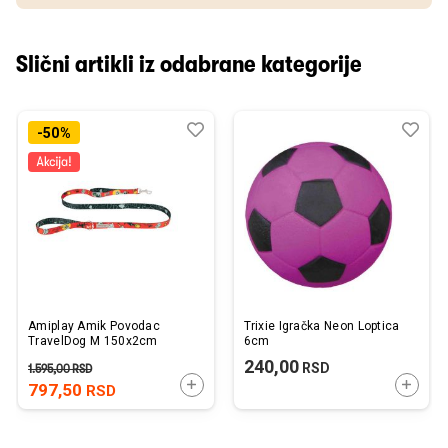
Slični artikli iz odabrane kategorije
Dodaj
Uporedi
Dod
Upo
-50%
u
u
listu
listu
želja
želj
Amiplay Amik Povodac
Trixie Igračka Neon Loptica
TravelDog M 150x2cm
6cm
240,00
RSD
1.595,00
RSD
DODAJTE U KORPU
DODAJ
797,50
RSD