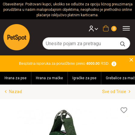
Obaveštenje: Poštovani kupci, ukoliko se odlučite za opciju ličnog preuzimanja
porudžbina u našim maloprodajnim objektima, neophodno je prethodno online
Psi
plaćanje isključivo platnim karticama.
Mačke
Korpa
Glodari
Ptice
Besplatna isporuka za porudžbine preko
4000.00
RSD.
Akvaristika
Hrana za pse
Hrana za mačke
Igračke za pse
Grebalice za mač
Teraristika
Nazad
Sve od Trixie
Brendovi
Blog
Lis
želj
Akcija!