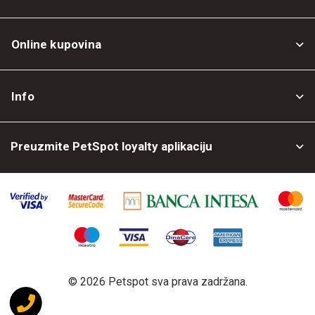
Online kupovina
Opšti uslovi
Info
Politika privatnosti
O nama
Povrat robe
Preuzmite PetSpot loyalty aplikaciju
Prodajni objekti
Posao kod nas
©
2026 Petspot sva prava zadržana.