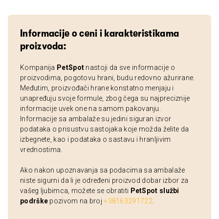
Informacije o ceni i karakteristikama
proizvoda:
Kompanija
PetSpot
nastoji da sve informacije o
proizvodima, pogotovu hrani, budu redovno ažurirane.
Međutim, proizvođači hrane konstatno menjaju i
unapređuju svoje formule, zbog čega su najpreciznije
informacije uvek one na samom pakovanju.
Informacije sa ambalaže su jedini siguran izvor
podataka o prisustvu sastojaka koje možda želite da
izbegnete, kao i podataka o sastavu i hranljivim
vrednostima.
Ako nakon upoznavanja sa podacima sa ambalaže
niste sigurni da li je određeni proizvod dobar izbor za
vašeg ljubimca, možete se obratiti
PetSpot službi
podrške
pozivom na broj
+38163291722
.