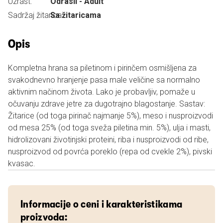
Uzrast:
Odrasli - Adult
Sadržaj žitarica:
Sa žitaricama
Opis
Kompletna hrana sa piletinom i pirinčem osmišljena za
svakodnevno hranjenje pasa male veličine sa normalno
aktivnim načinom života. Lako je probavljiv, pomaže u
očuvanju zdrave jetre za dugotrajno blagostanje. Sastav:
Žitarice (od toga pirinač najmanje 5%), meso i nusproizvodi
od mesa 25% (od toga sveža piletina min. 5%), ulja i masti,
hidrolizovani životinjski proteini, riba i nusproizvodi od ribe,
nusproizvod od povrća poreklo (repa od cvekle 2%), pivski
kvasac.
Informacije o ceni i karakteristikama
proizvoda: