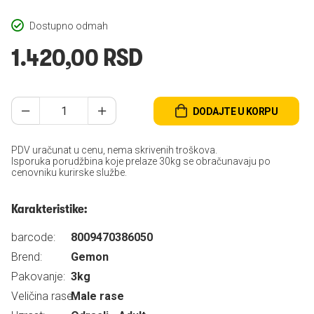
Dostupno odmah
1.420,00 RSD
DODAJTE U KORPU
PDV uračunat u cenu, nema skrivenih troškova.
Isporuka porudžbina koje prelaze 30kg se obračunavaju po
cenovniku kurirske službe.
Karakteristike:
barcode:
8009470386050
Brend:
Gemon
Pakovanje:
3kg
Veličina rase:
Male rase