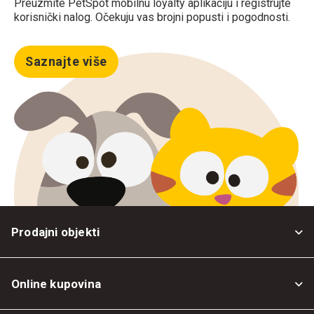
Preuzmite PetSpot mobilnu loyalty aplikaciju i registrujte
korisnički nalog. Očekuju vas brojni popusti i pogodnosti.
Saznajte više
Prodajni objekti
Online kupovina