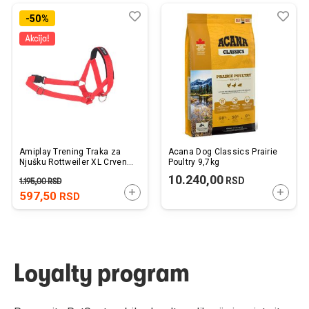
Dodaj
Uporedi
Dod
Upo
-50%
u
u
listu
listu
želja
želj
Amiplay Trening Traka za
Acana Dog Classics Prairie
Njušku Rottweiler XL Crvena
Poultry 9,7kg
24-45cm x 50-65cm x 2cm
10.240,00
RSD
1.195,00
RSD
DODAJTE U KORPU
DODAJ
597,50
RSD
Loyalty program