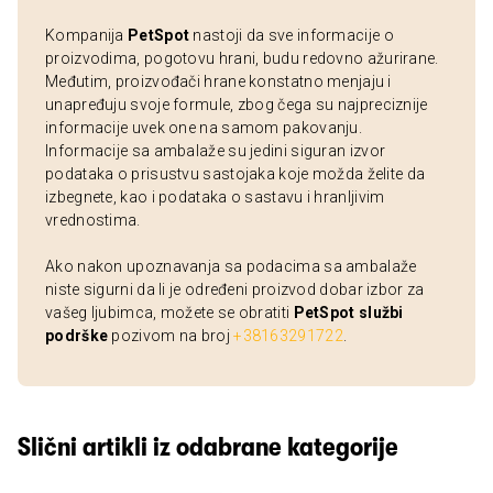
Kompanija
PetSpot
nastoji da sve informacije o
proizvodima, pogotovu hrani, budu redovno ažurirane.
Međutim, proizvođači hrane konstatno menjaju i
unapređuju svoje formule, zbog čega su najpreciznije
informacije uvek one na samom pakovanju.
Informacije sa ambalaže su jedini siguran izvor
podataka o prisustvu sastojaka koje možda želite da
izbegnete, kao i podataka o sastavu i hranljivim
vrednostima.
Ako nakon upoznavanja sa podacima sa ambalaže
niste sigurni da li je određeni proizvod dobar izbor za
vašeg ljubimca, možete se obratiti
PetSpot službi
podrške
pozivom na broj
+38163291722
.
Slični artikli iz odabrane kategorije