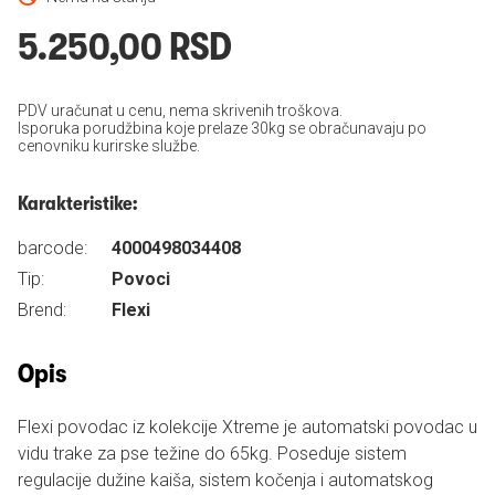
5.250,00 RSD
PDV uračunat u cenu, nema skrivenih troškova.
Isporuka porudžbina koje prelaze 30kg se obračunavaju po
cenovniku kurirske službe.
Karakteristike:
barcode:
4000498034408
Tip:
Povoci
Brend:
Flexi
Opis
Flexi povodac iz kolekcije Xtreme je automatski povodac u
vidu trake za pse težine do 65kg. Poseduje sistem
regulacije dužine kaiša, sistem kočenja i automatskog