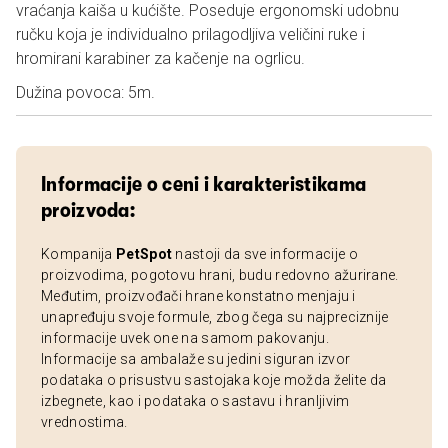
vraćanja kaiša u kućište. Poseduje ergonomski udobnu
ručku koja je individualno prilagodljiva veličini ruke i
hromirani karabiner za kačenje na ogrlicu.
Dužina povoca: 5m.
Informacije o ceni i karakteristikama
proizvoda:
Kompanija
PetSpot
nastoji da sve informacije o
proizvodima, pogotovu hrani, budu redovno ažurirane.
Međutim, proizvođači hrane konstatno menjaju i
unapređuju svoje formule, zbog čega su najpreciznije
informacije uvek one na samom pakovanju.
Informacije sa ambalaže su jedini siguran izvor
podataka o prisustvu sastojaka koje možda želite da
izbegnete, kao i podataka o sastavu i hranljivim
vrednostima.