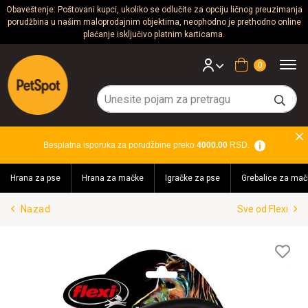
Obaveštenje: Poštovani kupci, ukoliko se odlučite za opciju ličnog preuzimanja
porudžbina u našim maloprodajnim objektima, neophodno je prethodno online
Psi
plaćanje isključivo platnim karticama.
Mačke
Korpa
Glodari
Ptice
Besplatna isporuka za porudžbine preko
4000.00
RSD.
Akvaristika
Hrana za pse
Hrana za mačke
Igračke za pse
Grebalice za mač
Teraristika
Nazad
Sve od Flexi
Brendovi
Blog
Lis
želj
Akcija!