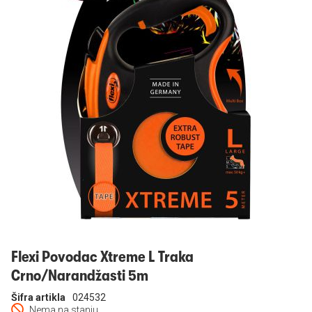
Prijavi se
Flexi Povodac Xtreme L Traka
Crno/Narandžasti 5m
Šifra artikla
024532
Nema na stanju