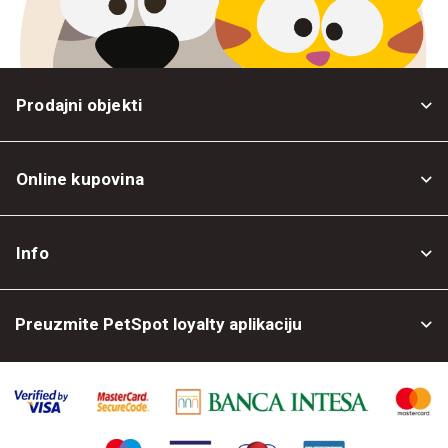
Prodajni objekti
Online kupovina
Opšti uslovi
Info
Politika privatnosti
O nama
Povrat robe
Preuzmite PetSpot loyalty aplikaciju
Prodajni objekti
Posao kod nas