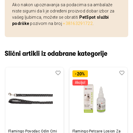
Ako nakon upoznavanja sa podacima sa ambalaže
niste sigurni da li je određeni proizvod dobar izbor za
vašeg ljubimca, možete se obratiti
PetSpot službi
podrške
pozivom na broj
+38163291722
.
Slični artikli iz odabrane kategorije
Dodaj
Uporedi
Dod
Upo
-20%
u
u
listu
listu
želja
želj
Flamingo Povodac Odin Crni
Flamingo Petcare Losion Za