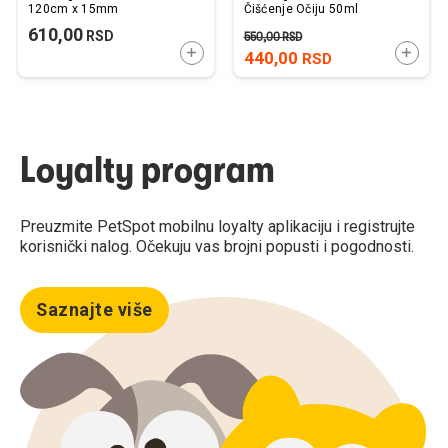
120cm x 15mm
Čišćenje Očiju 50ml
610,00
RSD
550,00
RSD
DODAJTE U KORPU
DODAJ
440,00
RSD
Loyalty program
Preuzmite PetSpot mobilnu loyalty aplikaciju i registrujte
korisnički nalog. Očekuju vas brojni popusti i pogodnosti.
Saznajte više