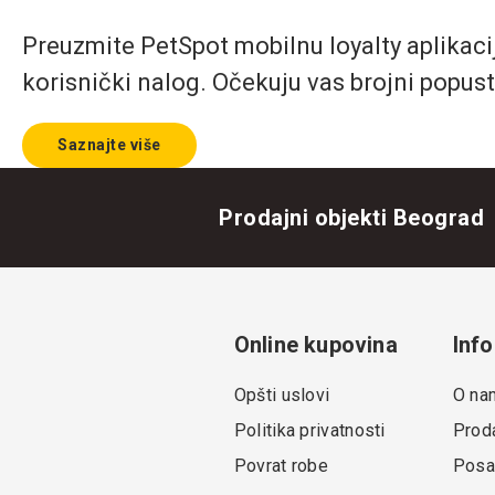
Preuzmite PetSpot mobilnu loyalty aplikaciju
korisnički nalog. Očekuju vas brojni popust
Saznajte više
Prodajni objekti Beograd
Online kupovina
Info
Opšti uslovi
O na
Politika privatnosti
Proda
Povrat robe
Posa