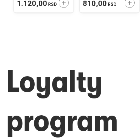
ODAJTE U KORPU
DODAJTE U KORPU
DODA
1.120,00
810,00
RSD
RSD
Loyalty
program