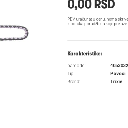
0,00 RSD
PDV uračunat u cenu, nema skrive
Isporuka porudžbina koje prelaze
Karakteristike:
barcode:
405303
Tip:
Povoci
Brend:
Trixie