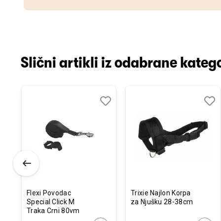
Slični artikli iz odabrane katego
odaj
poredi
Dodaj
Uporedi
Doda
Upor
u
u
istu
listu
listu
elja
želja
želja
Flexi Povodac
Trixie Najlon Korpa
Special Click M
za Njušku 28-38cm
Traka Crni 80vm