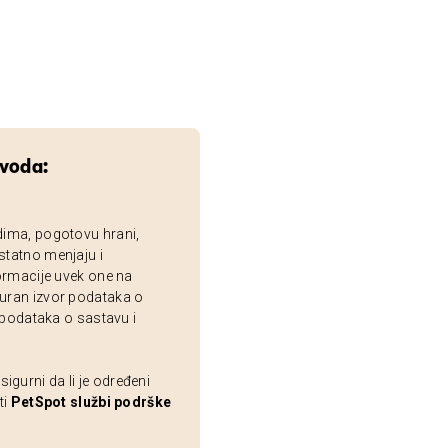
zvoda:
dima, pogotovu hrani,
statno menjaju i
ormacije uvek one na
uran izvor podataka o
 podataka o sastavu i
gurni da li je određeni
ti
PetSpot službi podrške