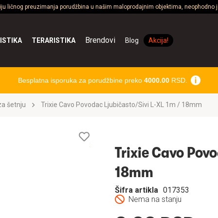
ciju ličnog preuzimanja porudžbina u našim maloprodajnim objektima, neophodno je
Brendovi
ISTIKA
TERARISTIKA
Blog
Akcija!
Besplatna isporuka za porudžbine preko
4000.00
RSD.
a šetnju
Trixie Cavo Povodac Ljubičasto/Sivi L-XL 1m / 18mm
Lista
želja
Trixie Cavo Povo
18mm
Šifra artikla
017353
Nema na stanju