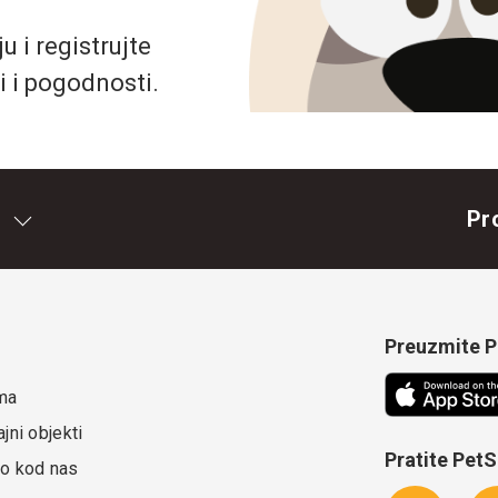
 i registrujte
i i pogodnosti.
Pr
Preuzmite Pe
ma
jni objekti
Pratite Pet
o kod nas