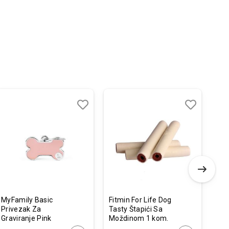
-
Dodaj
Uporedi
Dodaj
Uporedi
u
u
listu
listu
želja
želja
MyFamily Basic
Fitmin For Life Dog
Tri
Privezak Za
Tasty Štapići Sa
Čin
Graviranje Pink
Moždinom 1 kom.
250
Koska S