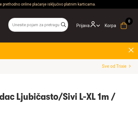
 prethodno online plaćanje isključivo platnim karticama.
Prijava
Korpa
Sve od Trixie
dac Ljubičasto/Sivi L-XL 1m /