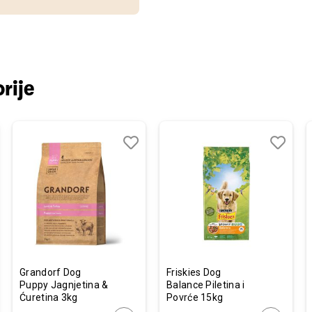
rije
j
edi
Dodaj
Uporedi
Dodaj
Uporedi
u
u
listu
listu
želja
želja
Grandorf Dog
Friskies Dog
Puppy Jagnjetina &
Balance Piletina i
Ćuretina 3kg
Povrće 15kg