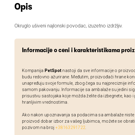
Opis
Okruglo ušiveni najlonski povodac, izuzetno izdržljiv.
Informacije o ceni i karakteristikama proi
Kompanija
PetSpot
nastoji da sve informacije o proizvo
budu redovno ažurirane. Međutim, proizvođači hrane kon
unapređuju svoje formule, zbog čega su najpreciznije inf
samom pakovanju. Informacije sa ambalaže su jedini sig
prisustvu sastojaka koje možda želite da izbegnete, kao i
hranljivim vrednostima.
Ako nakon upoznavanja sa podacima sa ambalaže niste si
proizvod dobar izbor za vašeg ljubimca, možete se obrati
pozivom na broj
+38163291722
.