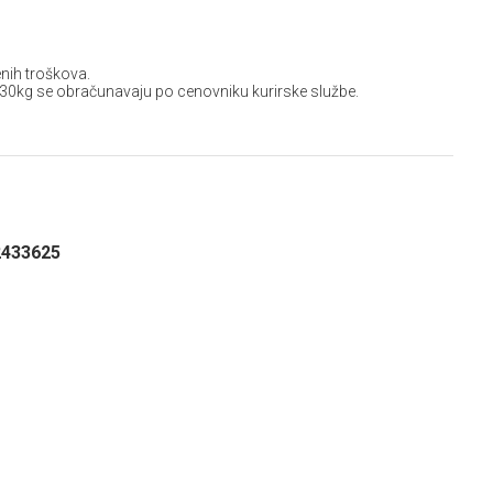
nih troškova.
 30kg se obračunavaju po cenovniku kurirske službe.
2433625