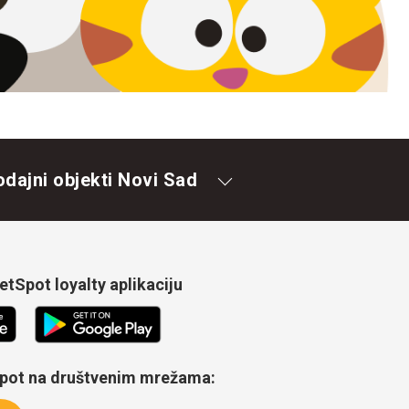
odajni objekti Novi Sad
tSpot loyalty aplikaciju
Spot na društvenim mrežama: