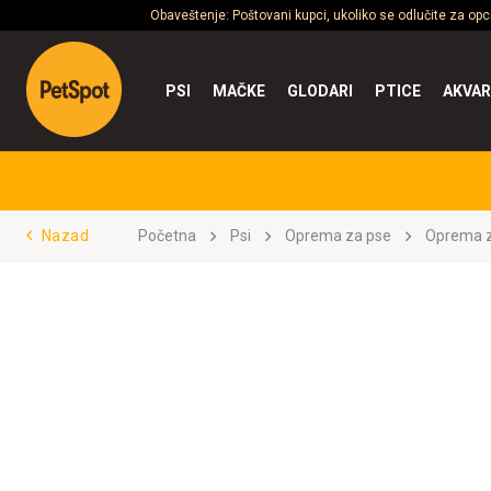
Obaveštenje: Poštovani kupci, ukoliko se odlučite za op
PSI
MAČKE
GLODARI
PTICE
AKVAR
Nazad
Početna
Psi
Oprema za pse
Oprema z