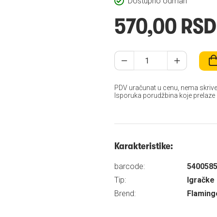
Dostupno odmah
570,00 RSD
PDV uračunat u cenu, nema skrive
Isporuka porudžbina koje prelaze
Karakteristike:
barcode:
540058
Tip:
Igračke
Brend:
Flaming