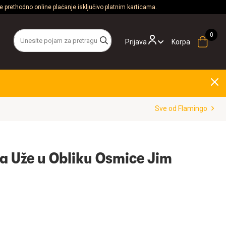
 prethodno online plaćanje isključivo platnim karticama.
Prijava
Korpa
Sve od Flamingo
a Uže u Obliku Osmice Jim