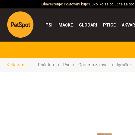
Obaveštenje: Poštovani kupci, ukoliko se odlučite za op
PSI
MAČKE
GLODARI
PTICE
AKVAR
Nazad
Početna
Psi
Oprema za pse
Igračke