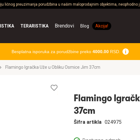
ciju ličnog preuzimanja porudžbina u našim maloprodajnim objektima, neophodno je
Brendovi
ISTIKA
TERARISTIKA
Blog
Akcija!
Besplatna isporuka za porudžbine preko
4000.00
RSD.
Flamingo Igračka Uže u Obliku Osmice Jim 37cm
Lista
želja
Flamingo Igračk
37cm
Šifra artikla
024975