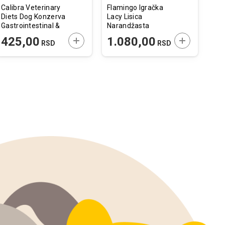
Calibra Veterinary
Flamingo Igračka
Am
Diets Dog Konzerva
Lacy Lisica
Pod
Gastrointestinal &
Narandžasta
Go 
Pancreas Low Fat
19x21x30cm
95c
 U KORPU
DODAJTE U KORPU
DODAJTE U 
425,00
1.080,00
1.49
RSD
RSD
400g