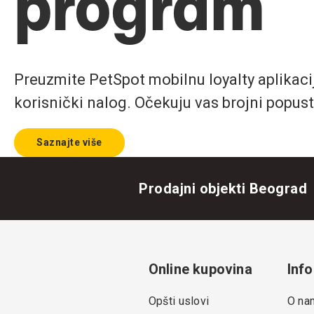
program
Preuzmite PetSpot mobilnu loyalty aplikaciju
korisnički nalog. Očekuju vas brojni popust
Saznajte više
Prodajni objekti Beograd
Online kupovina
Info
Opšti uslovi
O na