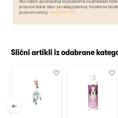
Ako nakon upoznavanja sa podacima sa ambalaže niste si
proizvod dobar izbor za vašeg ljubimca, možete se obrati
pozivom na broj
+38163291722
.
Slični artikli iz odabrane katego
odaj
poredi
Dodaj
Uporedi
Doda
Upor
u
u
istu
listu
listu
elja
želja
želja