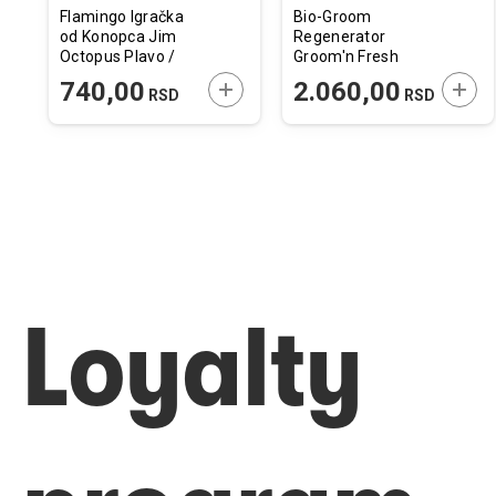
Flamingo Igračka
Bio-Groom
od Konopca Jim
Regenerator
Octopus Plavo /
Groom'n Fresh
Sivo / Bela 40x9cm
Scented 355ml
ODAJTE U KORPU
DODAJTE U KORPU
DODA
740,00
2.060,00
RSD
RSD
Loyalty