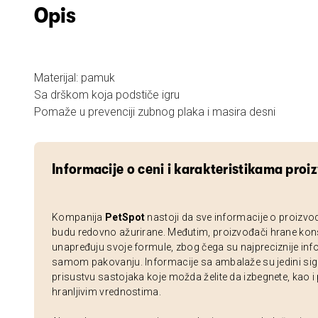
Opis
Materijal: pamuk
Sa drškom koja podstiče igru
Pomaže u prevenciji zubnog plaka i masira desni
Informacije o ceni i karakteristikama proi
Kompanija
PetSpot
nastoji da sve informacije o proizvo
budu redovno ažurirane. Međutim, proizvođači hrane kon
unapređuju svoje formule, zbog čega su najpreciznije inf
samom pakovanju. Informacije sa ambalaže su jedini sig
prisustvu sastojaka koje možda želite da izbegnete, kao i
hranljivim vrednostima.