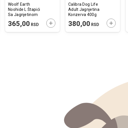
Woolf Earth
Calibra Dog Life
Noohide L Štapići
Adult Jagnjetina
Sa Jagnjetinom
Konzerva 400g
85g
JTE U KORPU
DODAJTE U KORPU
DODAJTE
365,00
380,00
RSD
RSD