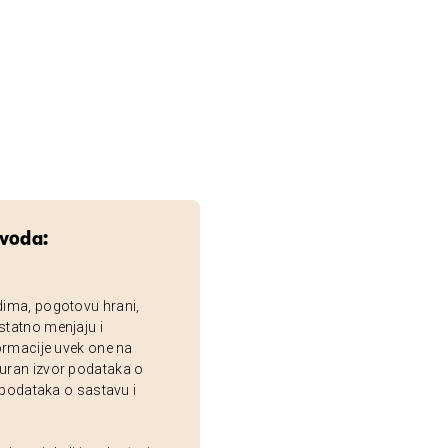
zvoda:
dima, pogotovu hrani,
statno menjaju i
ormacije uvek one na
uran izvor podataka o
 podataka o sastavu i