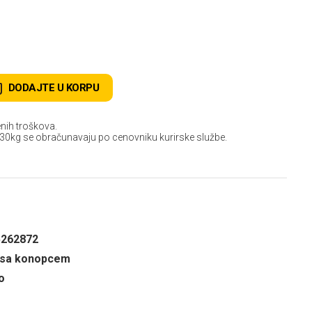
DODAJTE U KORPU
nih troškova.
 30kg se obračunavaju po cenovniku kurirske službe.
5262872
 sa konopcem
o