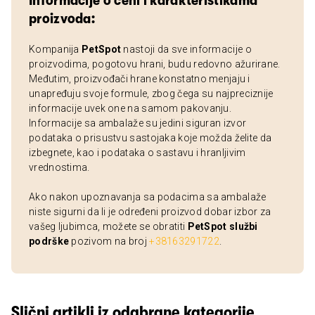
Informacije o ceni i karakteristikama
proizvoda:
Kompanija
PetSpot
nastoji da sve informacije o
proizvodima, pogotovu hrani, budu redovno ažurirane.
Međutim, proizvođači hrane konstatno menjaju i
unapređuju svoje formule, zbog čega su najpreciznije
informacije uvek one na samom pakovanju.
Informacije sa ambalaže su jedini siguran izvor
podataka o prisustvu sastojaka koje možda želite da
izbegnete, kao i podataka o sastavu i hranljivim
vrednostima.
Ako nakon upoznavanja sa podacima sa ambalaže
niste sigurni da li je određeni proizvod dobar izbor za
vašeg ljubimca, možete se obratiti
PetSpot službi
podrške
pozivom na broj
+38163291722
.
Slični artikli iz odabrane kategorije