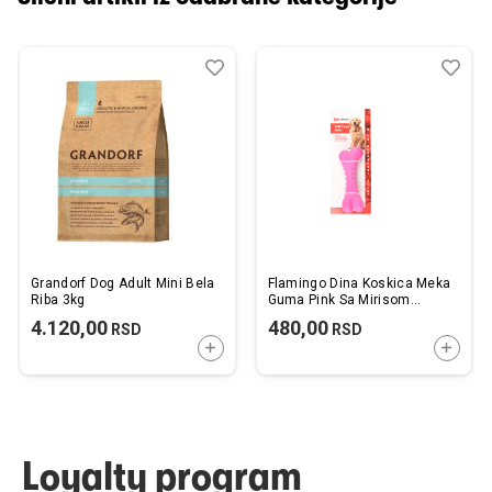
Dodaj
Uporedi
Dod
Upo
u
u
listu
listu
želja
želj
Grandorf Dog Adult Mini Bela
Flamingo Dina Koskica Meka
Riba 3kg
Guma Pink Sa Mirisom
Maline 11cm
4.120,00
480,00
RSD
RSD
DODAJTE U KORPU
DODAJ
Loyalty program