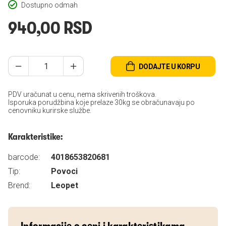
Dostupno odmah
940,00 RSD
DODAJTE U KORPU
PDV uračunat u cenu, nema skrivenih troškova.
Isporuka porudžbina koje prelaze 30kg se obračunavaju po
cenovniku kurirske službe.
Karakteristike:
barcode:
4018653820681
Tip:
Povoci
Brend:
Leopet