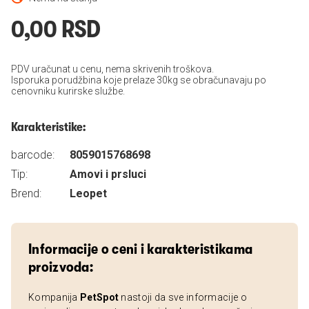
0,00 RSD
PDV uračunat u cenu, nema skrivenih troškova.
Isporuka porudžbina koje prelaze 30kg se obračunavaju po
cenovniku kurirske službe.
Karakteristike:
barcode:
8059015768698
Tip:
Amovi i prsluci
Brend:
Leopet
Informacije o ceni i karakteristikama
proizvoda:
Kompanija
PetSpot
nastoji da sve informacije o