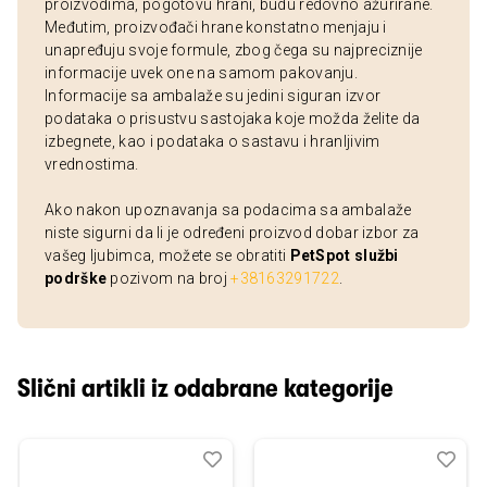
proizvodima, pogotovu hrani, budu redovno ažurirane.
Međutim, proizvođači hrane konstatno menjaju i
unapređuju svoje formule, zbog čega su najpreciznije
informacije uvek one na samom pakovanju.
Informacije sa ambalaže su jedini siguran izvor
podataka o prisustvu sastojaka koje možda želite da
izbegnete, kao i podataka o sastavu i hranljivim
vrednostima.
Ako nakon upoznavanja sa podacima sa ambalaže
niste sigurni da li je određeni proizvod dobar izbor za
vašeg ljubimca, možete se obratiti
PetSpot službi
podrške
pozivom na broj
+38163291722
.
Slični artikli iz odabrane kategorije
Dodaj
Uporedi
Dod
Upo
u
u