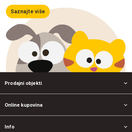
Saznajte više
Prodajni objekti
Online kupovina
Opšti uslovi
Info
Politika privatnosti