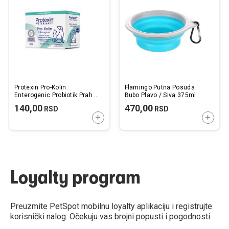
listu
listu
želja
želj
Protexin Pro-Kolin
Flamingo Putna Posuda
Enterogenic Probiotik Prah u
Bubo Plavo / Siva 375ml
Kesicama za Pse i Mačke 4g
140,00
470,00
RSD
RSD
/ 1kom.
DODAJTE U KORPU
DODAJ
Loyalty program
Preuzmite PetSpot mobilnu loyalty aplikaciju i registrujte
korisnički nalog. Očekuju vas brojni popusti i pogodnosti.