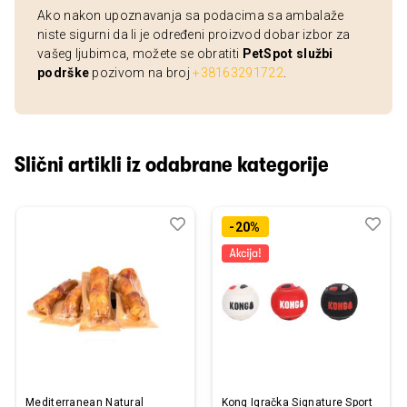
Ako nakon upoznavanja sa podacima sa ambalaže
niste sigurni da li je određeni proizvod dobar izbor za
vašeg ljubimca, možete se obratiti
PetSpot službi
podrške
pozivom na broj
+38163291722
.
Slični artikli iz odabrane kategorije
Dodaj
Uporedi
Dod
Upo
-20%
u
u
listu
listu
želja
želj
Mediterranean Natural
Kong Igračka Signature Sport