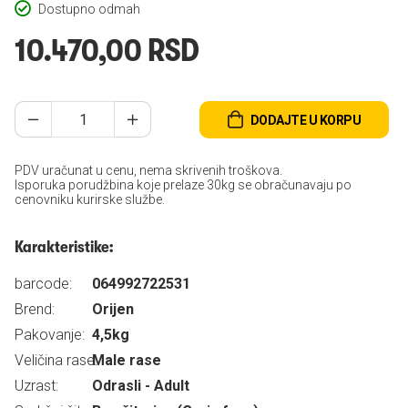
Dostupno odmah
10.470,00 RSD
DODAJTE U KORPU
PDV uračunat u cenu, nema skrivenih troškova.
Isporuka porudžbina koje prelaze 30kg se obračunavaju po
cenovniku kurirske službe.
Karakteristike:
barcode:
064992722531
Brend:
Orijen
Pakovanje:
4,5kg
Veličina rase:
Male rase
Uzrast:
Odrasli - Adult