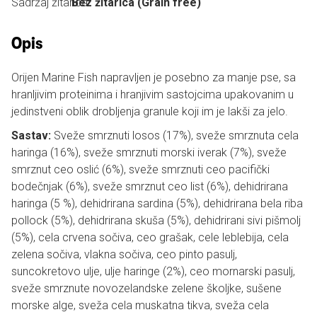
Sadržaj žitarica:
Bez žitarica (Grain free)
Opis
Orijen Marine Fish napravljen je posebno za manje pse, sa
hranljivim proteinima i hranjivim sastojcima upakovanim u
jedinstveni oblik drobljenja granule koji im je lakši za jelo.
Sastav:
Sveže smrznuti losos (17%), sveže smrznuta cela
haringa (16%), sveže smrznuti morski iverak (7%), sveže
smrznut ceo oslić (6%), sveže smrznuti ceo pacifički
bodečnjak (6%), sveže smrznut ceo list (6%), dehidrirana
haringa (5 %), dehidrirana sardina (5%), dehidrirana bela riba
pollock (5%), dehidrirana skuša (5%), dehidrirani sivi pišmolj
(5%), cela crvena sočiva, ceo grašak, cele leblebija, cela
zelena sočiva, vlakna sočiva, ceo pinto pasulj,
suncokretovo ulje, ulje haringe (2%), ceo mornarski pasulj,
sveže smrznute novozelandske zelene školjke, sušene
morske alge, sveža cela muskatna tikva, sveža cela