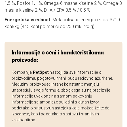
1,5 %, Fosfor 1,1 %, Omega-6 masne kiseline 2 %, Omega-3
masne kiseline 2 %, DHA / EPA 0,5 % / 0,5 %
Energetska vrednost:
Metabolisana energija iznosi 3710
kcal/kg (445 kcal po merici od 250 ml/120 g)
Informacije o ceni i karakteristikama
proizvoda:
Kompanija
PetSpot
nastoji da sve informacije o
proizvodima, pogotovu hrani, budu redovno ažurirane.
Međutim, proizvođači hrane konstatno menjaju i
unapređuju svoje formule, zbog čega su najpreciznije
informacije uvek one na samom pakovanju.
Informacije sa ambalaže su jedini siguran izvor
podataka o prisustvu sastojaka koje možda želite da
izbegnete, kao i podataka o sastavu i hranljivim
vrednostima.