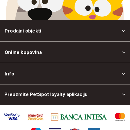
Prodajni objekti
Online kupovina
Opšti uslovi
Info
Politika privatnosti
O nama
Povrat robe
Preuzmite PetSpot loyalty aplikaciju
Prodajni objekti
Posao kod nas