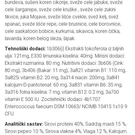
bundeva, sušeni koren cikorije, sveže cele jabuke, sveže
cele šargarepe, sveže cele kruške , sveže cele zukini
tikvice, juka Mojave, sveže lišće cvekle, svež kelj, svež
spanać, sveže lišće repe, cele brusnice, cele borovnice,
cele saskatoon bobice, kurkuma, sikavica, koren čička,
lavanda, koren belog sleza, šipak.
Tehnoliški dodaci:
1b306(i) Ekstrakti tokoferola iz biljnih
ulja: 121mg, E330 limunska kiselina: 40mg. Mirisni dodaci:
Ekstrakt ruzmarina: 80 mg. Nutritivni dodaci: 3b606 (Cink:
80 mg), 3b406 (Bakar: 11 mg), 3a821 vitamin B1: 110 mg,
3a825i vitamin B2: 20 mg, 3a314 niacin: 200mg, 3a841
kalcijum-D-pantotenat: 60 mg, 3a831 vitamin B6: 35 mg,
3a316 folna kiselina: 7 mg, vitamin B12: 0.2 mg, 3a700
vitamin E 500 IU. Zootehnički dodaci: 4b1707
Enterococcus faecium DSM 10663/ NCIMB 10415 1x10 9
CFU.
Analitički sastav:
Sirovi proteini 40%, Sadržaj masti 15 %,
Sirovi pepeo 10 %, Sirova vlakna 4%, Vlaga 12 %, Kalcijum