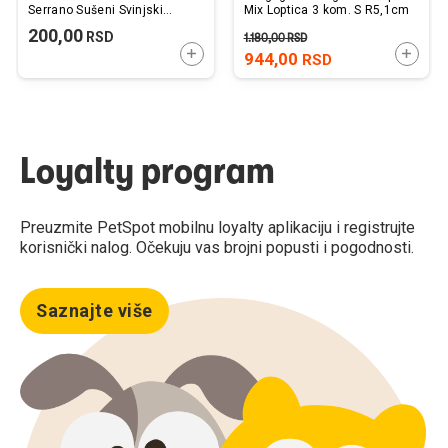
Serrano Sušeni Svinjski
Mix Loptica 3 kom. S R5,1cm
Papak 300g
200,00
RSD
1.180,00
RSD
DODAJTE U KORPU
DODAJ
944,00
RSD
Loyalty program
Preuzmite PetSpot mobilnu loyalty aplikaciju i registrujte
korisnički nalog. Očekuju vas brojni popusti i pogodnosti.
Saznajte više