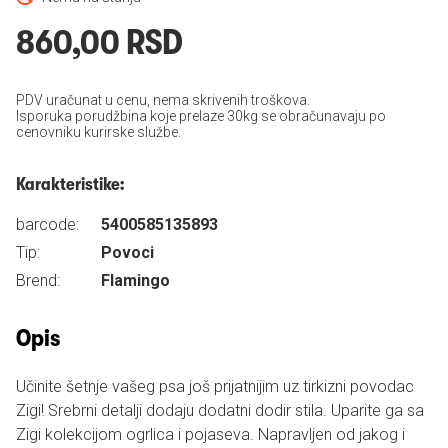
860,00 RSD
PDV uračunat u cenu, nema skrivenih troškova.
Isporuka porudžbina koje prelaze 30kg se obračunavaju po
cenovniku kurirske službe.
Karakteristike:
barcode:
5400585135893
Tip:
Povoci
Brend:
Flamingo
Opis
Učinite šetnje vašeg psa još prijatnijim uz tirkizni povodac
Zigi! Srebrni detalji dodaju dodatni dodir stila. Uparite ga sa
Zigi kolekcijom ogrlica i pojaseva. Napravljen od jakog i