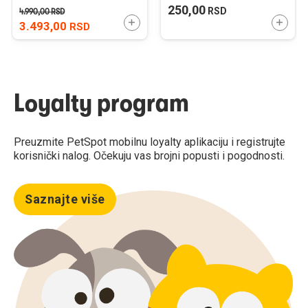
250,00
RSD
4.990,00
RSD
DODAJTE U KORPU
DODAJ
3.493,00
RSD
Loyalty program
Preuzmite PetSpot mobilnu loyalty aplikaciju i registrujte
korisnički nalog. Očekuju vas brojni popusti i pogodnosti.
Saznajte više