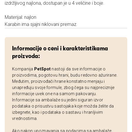
izdržljivog najlona, dostupan je u 4 veličine i boje.
Materijal: najlon
Karabin ima sjajni niklovani premaz
Informacije o ceni i karakteristikama
proizvoda:
Kompanija
PetSpot
nastoji da sve informacije o
proizvodima, pogotovu hrani, budu redovno ažurirane.
Međutim, proizvođači hrane konstatno menjaju i
unapređuju svoje formule, zbog čega su najpreciznije
informacije uvek one na samom pakovanju.
Informacije sa ambalaže su jedini siguran izvor
podataka o prisustvu sastojaka koje možda želite da
izbegnete, kao i podataka o sastavu i hranljivim
vrednostima.
Ako nakon upoznavanja sa podacima sa ambalaže