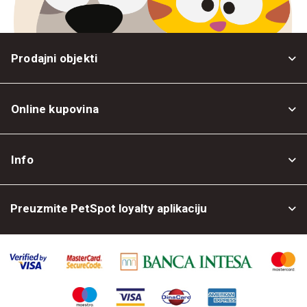
Prodajni objekti
Online kupovina
Opšti uslovi
Info
Politika privatnosti
O nama
Povrat robe
Preuzmite PetSpot loyalty aplikaciju
Prodajni objekti
Posao kod nas