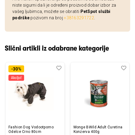
niste sigurni da li je određeni proizvod dobar izbor za
vašeg ljubimca, možete se obratiti
PetSpot službi
podrške
pozivom na broj
+38163291722
.
Slični artikli iz odabrane kategorije
Dodaj
Uporedi
Dod
Upo
-30%
u
u
listu
listu
želja
želj
Fashion Dog Vodootporno
Monge BWild Adult Ćuretina
Odelce Crno 80cm
Konzerva 400g