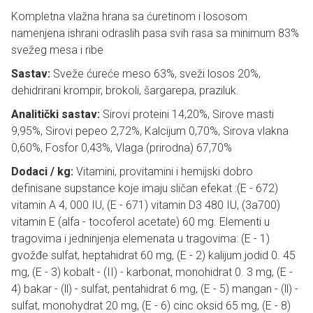
Kompletna vlažna hrana sa ćuretinom i lososom
namenjena ishrani odraslih pasa svih rasa sa minimum 83%
svežeg mesa i ribe
Sastav:
Sveže ćureće meso 63%, sveži losos 20%,
dehidrirani krompir, brokoli, šargarepa, praziluk.
Analitički sastav:
Sirovi proteini 14,20%, Sirove masti
9,95%, Sirovi pepeo 2,72%, Kalcijum 0,70%, Sirova vlakna
0,60%, Fosfor 0,43%, Vlaga (prirodna) 67,70%
Dodaci / kg:
Vitamini, provitamini i hemijski dobro
definisane supstance koje imaju sličan efekat :(E - 672)
vitamin A 4, 000 IU, (E - 671) vitamin D3 480 IU, (3a700)
vitamin E (alfa - tocoferol acetate) 60 mg. Elementi u
tragovima i jedninjenja elemenata u tragovima: (E - 1)
gvožđe sulfat, heptahidrat 60 mg, (E - 2) kalijum jodid 0. 45
mg, (E - 3) kobalt - (II) - karbonat, monohidrat 0. 3 mg, (E -
4) bakar - (ll) - sulfat, pentahidrat 6 mg, (E - 5) mangan - (ll) -
sulfat, monohydrat 20 mg, (E - 6) cinc oksid 65 mg, (E - 8)