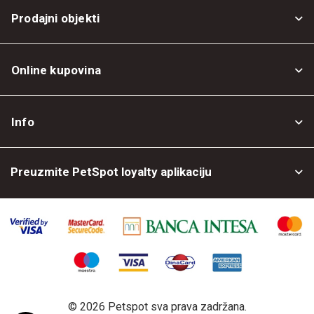
Prodajni objekti
Online kupovina
Opšti uslovi
Info
Politika privatnosti
O nama
Povrat robe
Preuzmite PetSpot loyalty aplikaciju
Prodajni objekti
Posao kod nas
©
2026 Petspot sva prava zadržana.