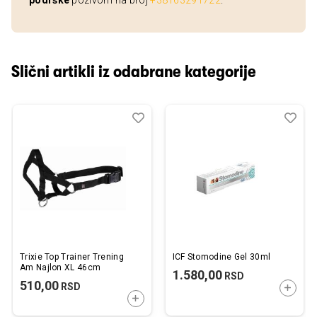
podrške
pozivom na broj
+38163291722
.
Slični artikli iz odabrane kategorije
Dodaj
Uporedi
Dod
Upo
u
u
listu
listu
želja
želj
Trixie Top Trainer Trening
ICF Stomodine Gel 30ml
Am Najlon XL 46cm
1.580,00
RSD
510,00
RSD
DODAJ
DODAJTE U KORPU