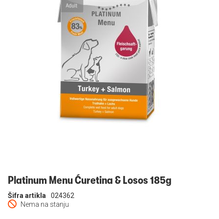
Prijavi se
Platinum Menu Ćuretina & Losos 185g
Šifra artikla
024362
Nema na stanju