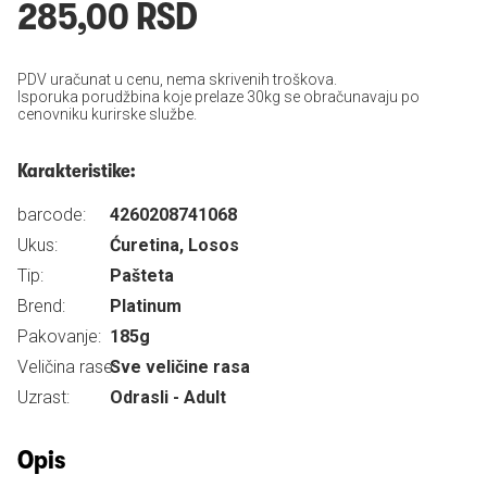
285,00 RSD
PDV uračunat u cenu, nema skrivenih troškova.
Isporuka porudžbina koje prelaze 30kg se obračunavaju po
cenovniku kurirske službe.
Karakteristike:
barcode:
4260208741068
Ukus:
Ćuretina, Losos
Tip:
Pašteta
Brend:
Platinum
Pakovanje:
185g
Veličina rase:
Sve veličine rasa
Uzrast:
Odrasli - Adult
Opis