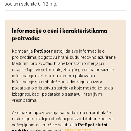
sodium selenite 0. 12 mg.
Informacije o ceni i karakteristikama
proizvoda:
Kompanija
PetSpot
nastoji da sve informacije o
proizvodima, pogotovu hrani, budu redovno ažurirane.
Međutim, proizvođači hrane konstatno menjaju i
unapređuju svoje formule, zbog čega su najpreciznije
informacije uvek one na samom pakovanju.
Informacije sa ambalaže su jedini siguran izvor
podataka o prisustvu sastojaka koje možda želite da
izbegnete, kao i podataka o sastavu i hranljivim
vrednostima.
Ako nakon upoznavanja sa podacima sa ambalaže
niste sigurni da li je određeni proizvod dobar izbor za
vašeg ljubimca, možete se obratiti
PetSpot službi