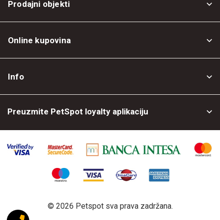
Prodajni objekti
Online kupovina
Opšti uslovi
Info
Politika privatnosti
O nama
Povrat robe
Preuzmite PetSpot loyalty aplikaciju
Prodajni objekti
Posao kod nas
©
2026 Petspot sva prava zadržana.