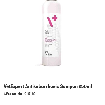
Prijavi se
VetExpert Antiseborrhoeic Šampon 250ml
Šifra artikla
015189