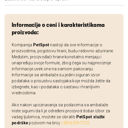
Informacije o ceni i karakteristikama
proizvoda:
Kompanija
PetSpot
nastoji da sve informacije o
proizvodima, pogotovu hrani, budu redovno ažurirane.
Međutim, proizvođači hrane konstatno menjaju i
unapređuju svoje formule, zbog čega su najpreciznije
informacije uvek one na samom pakovanju.
Informacije sa ambalaže su jedini siguran izvor
podataka o prisustvu sastojaka koje možda želite da
izbegnete, kao i podataka o sastavu i hranljivim
vrednostima.
Ako nakon upoznavanja sa podacima sa ambalaže
niste sigurni da li je određeni proizvod dobar izbor za
vašeg ljubimca, možete se obratiti
PetSpot službi
podrške
pozivom na broj
+38163291722
.