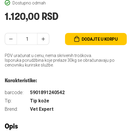
Dostupno odmah
1.120,00 RSD
DODAJTE U KORPU
PDV uračunat u cenu, nema skrivenih troškova.
Isporuka porudžbina koje prelaze 30kg se obračunavaju po
cenovniku kurirske službe.
Karakteristike:
barcode:
5901891240542
Tip:
Tip kože
Brend:
Vet Expert
Opis