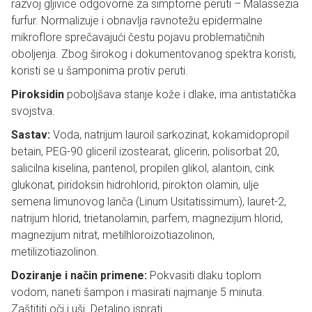
razvoj gljivice odgovorne za simptome peruti – Malassezia
furfur. Normalizuje i obnavlja ravnotežu epidermalne
mikroflore sprečavajući čestu pojavu problematičnih
oboljenja. Zbog širokog i dokumentovanog spektra koristi,
koristi se u šamponima protiv peruti.
Piroksidin
poboljšava stanje kože i dlake, ima antistatička
svojstva.
Sastav:
Voda, natrijum lauroil sarkozinat, kokamidopropil
betain, PEG-90 gliceril izostearat, glicerin, polisorbat 20,
salicilna kiselina, pantenol, propilen glikol, alantoin, cink
glukonat, piridoksin hidrohlorid, pirokton olamin, ulje
semena limunovog lanča (Linum Usitatissimum), lauret-2,
natrijum hlorid, trietanolamin, parfem, magnezijum hlorid,
magnezijum nitrat, metilhloroizotiazolinon,
metilizotiazolinon.
Doziranje i način primene:
Pokvasiti dlaku toplom
vodom, naneti šampon i masirati najmanje 5 minuta.
Zaštititi oči i uši. Detaljno isprati.