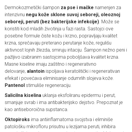
Dermokozmetički šampon
za pse i mačke
namenjen za
intenzivnu
negu kože sklone suvoj seboreji, oleoznoj
seboreji, peruti (bez bakterijske infekcije)
. Može se
koristiti kod mladih životinja u fazi rasta. Sastojci ove
posebne formule čiste kožu i krzno, popravljaju kvalitet
krzna, sprečavaju preterano perutanje kože, regulišu
aktivnost lojnih žlezda, smiruju iritaciju. Šampon nežno peni i
pažljivo izabranim sastojcima poboljšava kvalitet krzna.
Masne kiseline imaju zaštitno i regenerativno
delovanje,
alantoin
ispoljava keratolitički i regenerativan
efekat i povećava eliminisanje odumrlih slojeva kože.
Pantenol
stimuliše regeneraciju.
Salicilna kiselina
uklanja eksfoliranu epidermu i perut,
smanjuje svrab i ima antibakterijsko dejstvo. Prepoznat je
kao antiseboroična supstanca.
Oktopiroks
ima antiinflamatorna svojstva i eliminiše
patološku mikrofloru prisutnu u lezijama peruti, inhibira