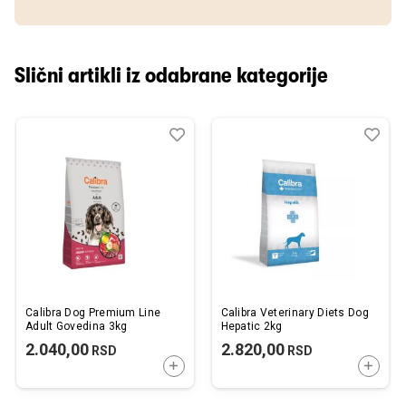
Slični artikli iz odabrane kategorije
Dodaj
Uporedi
Dod
Upo
u
u
listu
listu
želja
želj
Calibra Dog Premium Line
Calibra Veterinary Diets Dog
Adult Govedina 3kg
Hepatic 2kg
2.040,00
2.820,00
RSD
RSD
DODAJTE U KORPU
DODAJ