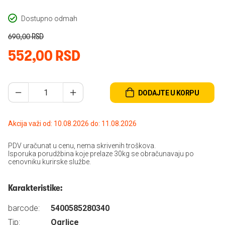
Dostupno odmah
690,00 RSD
552,00 RSD
DODAJTE U KORPU
Akcija važi od: 10.08.2026 do: 11.08.2026
PDV uračunat u cenu, nema skrivenih troškova.
Isporuka porudžbina koje prelaze 30kg se obračunavaju po
cenovniku kurirske službe.
Karakteristike:
barcode:
5400585280340
Tip:
Ogrlice