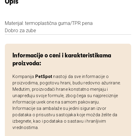
Opis
Materijal: termoplastična guma/TPR pena
Dobro za zube
Informacije o ceni i karakteristikama
proizvoda:
Kompanija
PetSpot
nastoji da sve informacije o
proizvodima, pogotovu hrani, budu redovno ažurirane.
Međutim, proizvođači hrane konstatno menjaju i
unapređuju svoje formule, zbog čega su najpreciznije
informacije uvek one na samom pakovanju.
Informacije sa ambalaže su jedini siguran izvor
podataka o prisustvu sastojaka koje možda želite da
izbegnete, kao i podataka o sastavu i hranljivim
vrednostima.