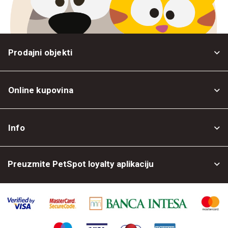
Prodajni objekti
Online kupovina
Opšti uslovi
Info
Politika privatnosti
O nama
Povrat robe
Preuzmite PetSpot loyalty aplikaciju
Prodajni objekti
Posao kod nas