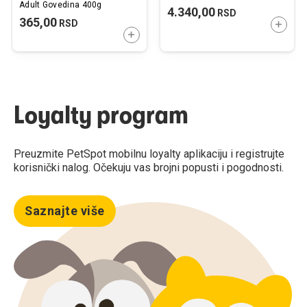
Adult Govedina 400g
4.340,00
RSD
365,00
RSD
DODAJ
DODAJTE U KORPU
Loyalty program
Preuzmite PetSpot mobilnu loyalty aplikaciju i registrujte
korisnički nalog. Očekuju vas brojni popusti i pogodnosti.
Saznajte više