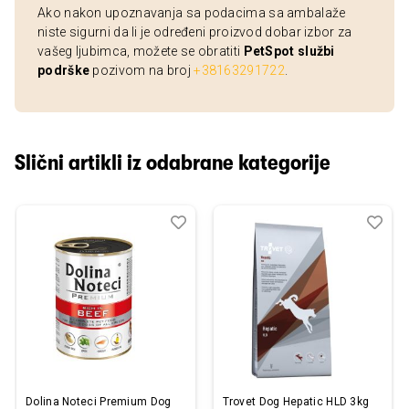
Ako nakon upoznavanja sa podacima sa ambalaže
niste sigurni da li je određeni proizvod dobar izbor za
vašeg ljubimca, možete se obratiti
PetSpot službi
podrške
pozivom na broj
+38163291722
.
Slični artikli iz odabrane kategorije
Dodaj
Uporedi
Dod
Upo
u
u
listu
listu
želja
želj
Dolina Noteci Premium Dog
Trovet Dog Hepatic HLD 3kg