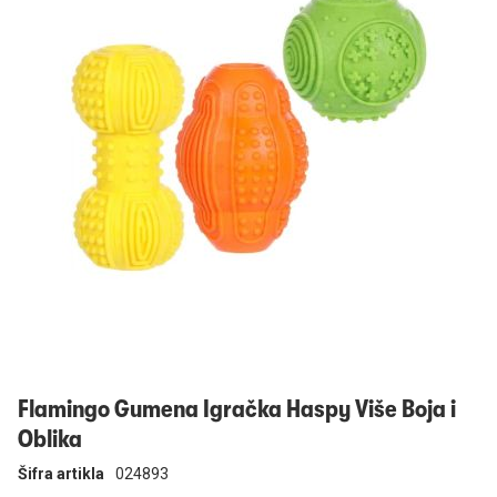
Prijavi se
Flamingo Gumena Igračka Haspy Više Boja i
Oblika
Šifra artikla
024893