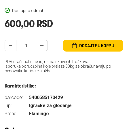
Dostupno odmah
600,00 RSD
DODAJTE U KORPU
PDV uračunat u cenu, nema skrivenih troškova.
Isporuka porudžbina koje prelaze 30kg se obračunavaju po
cenovniku kurirske službe.
Karakteristike:
barcode:
5400585170429
Tip:
Igračke za glodanje
Brend:
Flamingo