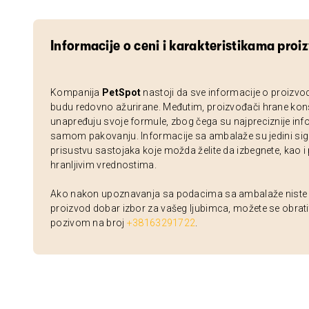
Informacije o ceni i karakteristikama proi
Kompanija
PetSpot
nastoji da sve informacije o proizvo
budu redovno ažurirane. Međutim, proizvođači hrane kon
unapređuju svoje formule, zbog čega su najpreciznije inf
samom pakovanju. Informacije sa ambalaže su jedini sig
prisustvu sastojaka koje možda želite da izbegnete, kao i
hranljivim vrednostima.
Ako nakon upoznavanja sa podacima sa ambalaže niste si
proizvod dobar izbor za vašeg ljubimca, možete se obrati
pozivom na broj
+38163291722
.