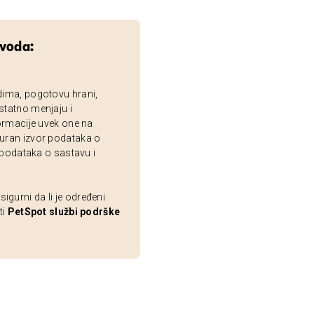
zvoda:
dima, pogotovu hrani,
statno menjaju i
ormacije uvek one na
uran izvor podataka o
 podataka o sastavu i
gurni da li je određeni
ti
PetSpot službi podrške