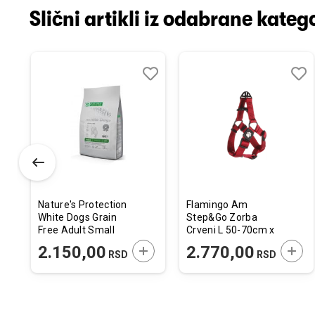
Slični artikli iz odabrane katego
odaj
poredi
Dodaj
Uporedi
Doda
Upor
u
u
istu
listu
listu
elja
želja
želja
Nature's Protection
Flamingo Am
White Dogs Grain
Step&Go Zorba
Free Adult Small
Crveni L 50-70cm x
Insect 1,5kg
32mm
ODAJTE U KORPU
DODAJTE U KORPU
DODA
2.150,00
2.770,00
SD
RSD
RSD