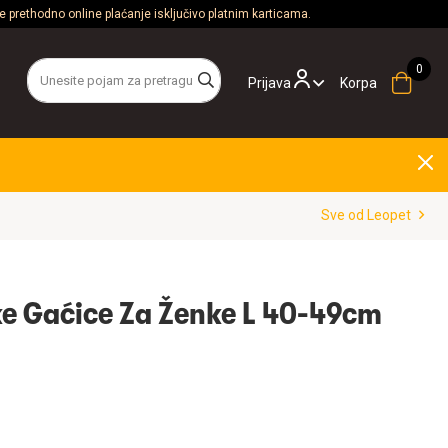
 prethodno online plaćanje isključivo platnim karticama.
Prijava
Korpa
Sve od Leopet
ke Gaćice Za Ženke L 40-49cm