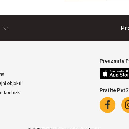
Pr
Preuzmite Pe
ma
jni objekti
Pratite Pet
o kod nas