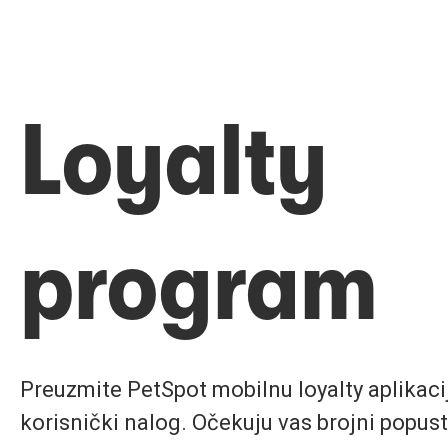
Loyalty
program
Preuzmite PetSpot mobilnu loyalty aplikaciju
korisnički nalog. Očekuju vas brojni popust