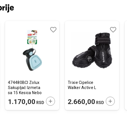
rije
j
edi
Dodaj
Uporedi
Dodaj
Uporedi
u
u
listu
listu
želja
želja
474480BCI Zolux
Trixie Cipelice
Sakupljač Izmeta
Walker Active L
sa 15 Kesica Nebo
Plavi
JTE U KORPU
DODAJTE U KORPU
DODAJTE
1.170,00
2.660,00
RSD
RSD
10,5x5x13,5cm