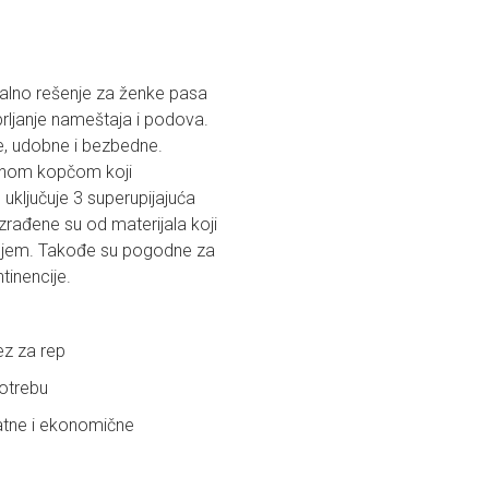
dealno rešenje za ženke pasa
 prljanje nameštaja i podova.
e, udobne i bezbedne.
tičnom kopčom koji
uključuje 3 superupijajuća
zrađene su od materijala koji
šenjem. Takođe su pogodne za
tinencije.
ez za rep
otrebu
ratne i ekonomične