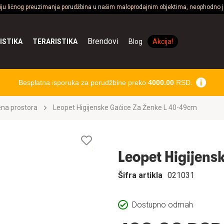
ciju ličnog preuzimanja porudžbina u našim maloprodajnim objektima, neophodno je
Brendovi
ISTIKA
TERARISTIKA
Blog
Akcija!
Besplatna isporuka za porudžbine preko
4000.00
RSD.
ena prostora
Leopet Higijenske Gaćice Za Ženke L 40-49cm
Lista
želja
Leopet Higijens
Šifra artikla
021031
Dostupno odmah