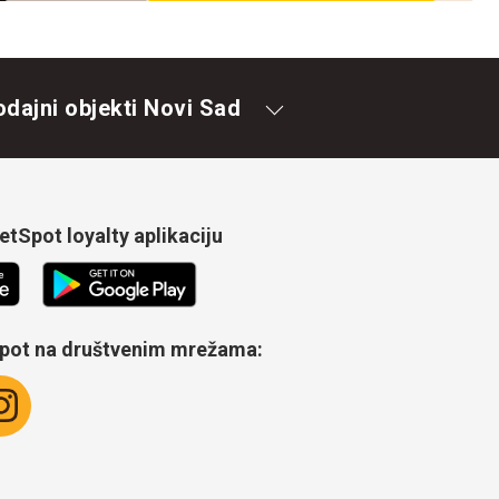
odajni objekti Novi Sad
tSpot loyalty aplikaciju
Spot na društvenim mrežama: