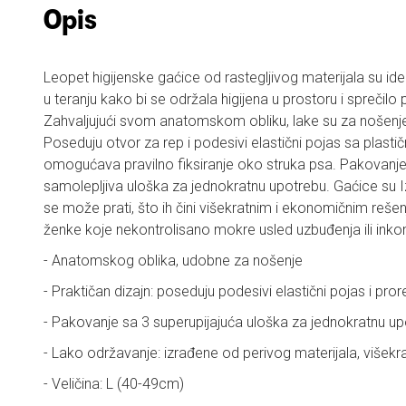
Opis
Leopet
higijenske gaćice od rastegljivog materijala su i
u teranju kako bi se održala higijena u prostoru i sprečilo
Zahvaljujući svom anatomskom obliku, lake su za nošenj
Poseduju otvor za rep i podesivi elastični pojas sa plas
omogućava pravilno fiksiranje oko struka psa. Pakovanje 
samolepljiva uloška za jednokratnu upotrebu. Gaćice su
I
se može prati, što ih čini višekratnim i ekonomičnim re
ženke koje nekontrolisano mokre usled uzbuđenja ili inkon
- Anatomskog oblika, udobne za nošenje
- Praktičan dizajn: poseduju podesivi elastični pojas i pror
- Pakovanje sa 3 superupijajuća uloška za
jednokratnu up
- Lako održavanje: izrađene od perivog materijala, višek
- Veličina: L (40-49cm)