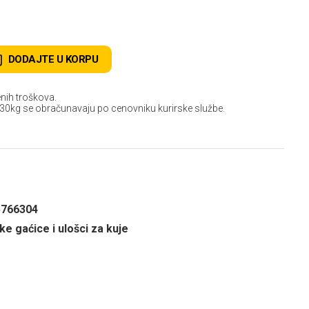
DODAJTE U KORPU
nih troškova.
 30kg se obračunavaju po cenovniku kurirske službe.
5766304
ke gaćice i ulošci za kuje