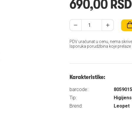
690,00 RSD
PDV uračunat u cenu, nema skrive
Isporuka porudžbina koje prelaze
Karakteristike:
barcode:
805901
Tip:
Higijens
Brend:
Leopet