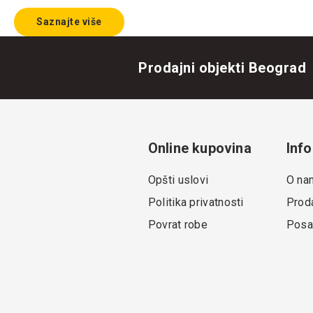
Saznajte više
Prodajni objekti Beograd
Online kupovina
Info
Opšti uslovi
O na
Politika privatnosti
Proda
Povrat robe
Posa