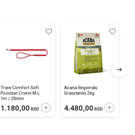
Dodaj
Uporedi
Dodaj
Uporedi
u
u
listu
listu
želja
želja
Trixie Comfort Soft
Acana Regionals
Woo
Povodac Crveni M-L
Grasslands 2kg
Noo
1m / 20mm
Sa 
85
 U KORPU
DODAJTE U KORPU
DODAJTE U 
1.180,00
4.480,00
3
RSD
RSD