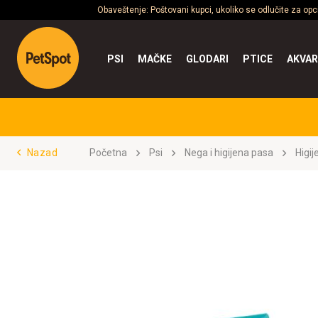
Obaveštenje: Poštovani kupci, ukoliko se odlučite za op
PSI
MAČKE
GLODARI
PTICE
AKVAR
Nazad
Početna
Psi
Nega i higijena pasa
Higij