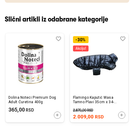
Slični artikli iz odabrane kategorije
Dodaj
Uporedi
Dod
Upo
-30%
u
u
listu
listu
želja
želj
Dolina Noteci Premium Dog
Flamingo Kaputić Wasa
Adult Ćuretina 400g
Tamno Plavi 35cm x 34-
38cm x 50-54cm
365,00
RSD
2.870,00
RSD
DODAJTE U KORPU
DODAJ
2.009,00
RSD