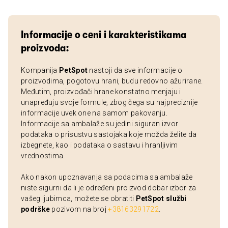
Informacije o ceni i karakteristikama
proizvoda:
Kompanija
PetSpot
nastoji da sve informacije o
proizvodima, pogotovu hrani, budu redovno ažurirane.
Međutim, proizvođači hrane konstatno menjaju i
unapređuju svoje formule, zbog čega su najpreciznije
informacije uvek one na samom pakovanju.
Informacije sa ambalaže su jedini siguran izvor
podataka o prisustvu sastojaka koje možda želite da
izbegnete, kao i podataka o sastavu i hranljivim
vrednostima.
Ako nakon upoznavanja sa podacima sa ambalaže
niste sigurni da li je određeni proizvod dobar izbor za
vašeg ljubimca, možete se obratiti
PetSpot službi
podrške
pozivom na broj
+38163291722
.