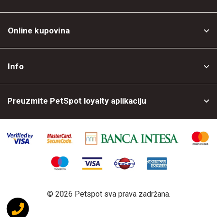
Online kupovina
Opšti uslovi
Info
Politika privatnosti
O nama
Povrat robe
Preuzmite PetSpot loyalty aplikaciju
Prodajni objekti
Posao kod nas
©
2026 Petspot sva prava zadržana.