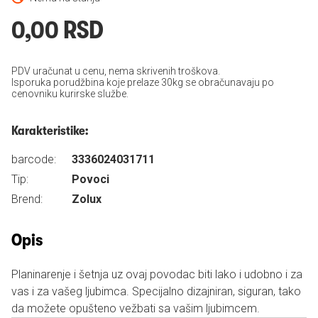
0,00 RSD
PDV uračunat u cenu, nema skrivenih troškova.
Isporuka porudžbina koje prelaze 30kg se obračunavaju po
cenovniku kurirske službe.
Karakteristike:
barcode:
3336024031711
Tip:
Povoci
Brend:
Zolux
Opis
Planinarenje i šetnja uz ovaj povodac biti lako i udobno i za
vas i za vašeg ljubimca. Specijalno dizajniran, siguran, tako
da možete opušteno vežbati sa vašim ljubimcem.