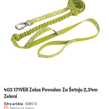
Prijavi se
403 171VER Zolux Povodac Za Šetnju 2,34m
Zeleni
Šifra artikla
008515
Nema na stanju