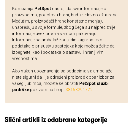
Kompanija
PetSpot
nastoji da sve informacije o
proizvodima, pogotovu hrani, budu redovno ažurirane.
Međutim, proizvođači hrane konstatno menjaju i
unapređuju svoje formule, zbog čega su najpreciznije
informacije uvek one na samom pakovanju.
Informacije sa ambalaže su jedini siguran izvor
podataka o prisustvu sastojaka koje možda želite da
izbegnete, kao i podataka o sastavu i hranljivim
vrednostima.
Ako nakon upoznavanja sa podacima sa ambalaže
niste sigurni da li je određeni proizvod dobar izbor za
vašeg ljubimca, možete se obratiti
PetSpot službi
podrške
pozivom na broj
+38163291722
.
Slični artikli iz odabrane kategorije