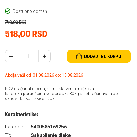
Dostupno odmah
740,00 RSD
518,00 RSD
DODAJTE U KORPU
Akcija važi od: 01.08.2026 do: 15.08.2026
PDV uračunat u cenu, nema skrivenih troškova.
Isporuka porudžbina koje prelaze 30kg se obračunavaju po
cenovniku kurirske službe.
Karakteristike:
barcode:
5400585169256
Tip:
Sakupljanje dlake