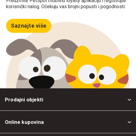
Preuzmite PetSpot mobilnu loyalty aplikaciju i registrujte
korisnički nalog. Očekuju vas brojni popusti i pogodnosti.
Saznajte više
Prodajni objekti
Online kupovina