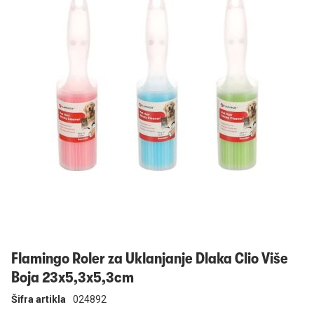
Prijavi se
Flamingo Roler za Uklanjanje Dlaka Clio Više
Boja 23x5,3x5,3cm
Šifra artikla
024892