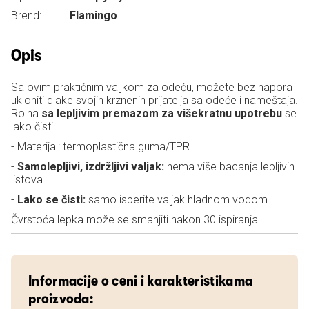
Brend:
Flamingo
Opis
Sa ovim praktičnim valjkom za odeću, možete bez napora
ukloniti dlake svojih krznenih prijatelja sa odeće i nameštaja.
Rolna
sa lepljivim premazom za višekratnu upotrebu
se
lako čisti.
- Materijal: termoplastična guma/TPR
-
Samolepljivi, izdržljivi valjak:
nema više bacanja lepljivih
listova
-
Lako se čisti:
samo isperite valjak hladnom vodom
Čvrstoća lepka može se smanjiti nakon 30 ispiranja
Informacije o ceni i karakteristikama
proizvoda: