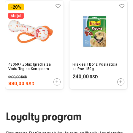
Dodaj
Uporedi
Dod
Upo
-20%
u
u
listu
listu
želja
želj
480697 Zolux Igračka za
Friskies TBonz Poslastica
Vodu Teg sa Konopcem
za Pse 150g
41cm
240,00
RSD
1.100,00
RSD
DODAJTE U KORPU
DODAJ
880,00
RSD
Loyalty program