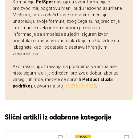
Kompanija
PetSpot
nastoji da sve informacije o
proizvodima, pogotovu hrani, budu redovno ažurirane.
Međutim, proizvođači hrane konstatno menjaju i
unapređuju svoje formule, zbog čega su najpreciznije
informacije uvek one na samom pakovanju.
Informacije sa ambalaže su jedini siguran izvor
podataka o prisustvu sastojaka koje možda želite da
izbegnete, kao i podataka o sastavu i hranljivim
vrednostima.
Ako nakon upoznavanja sa podacima sa ambalaže
niste sigurni da li je određeni proizvod dobar izbor za
vašeg ljubimca, možete se obratiti
PetSpot službi
podrške
pozivom na broj
+38163291722
.
Slični artikli iz odabrane kategorije
Dodaj
Uporedi
Dod
Upo