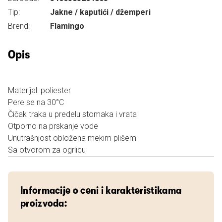
Tip:
Jakne / kaputići / džemperi
Brend:
Flamingo
Opis
Materijal: poliester
Pere se na 30°C
Čičak traka u predelu stomaka i vrata
Otporno na prskanje vode
Unutrašnjost obložena mekim plišem
Sa otvorom za ogrlicu
Informacije o ceni i karakteristikama
proizvoda: