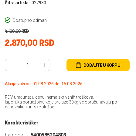
Šifra artikla
027930
Dostupno odmah
4.100,00 RSD
2.870,00 RSD
DODAJTE U KORPU
Akcija važi od: 01.08.2026 do: 15.08.2026
PDV uračunat u cenu, nema skrivenih troškova.
Isporuka porudžbina koje prelaze 30kg se obračunavaju po
cenovniku kurirske službe.
Karakteristike:
barcode:
5400585204803