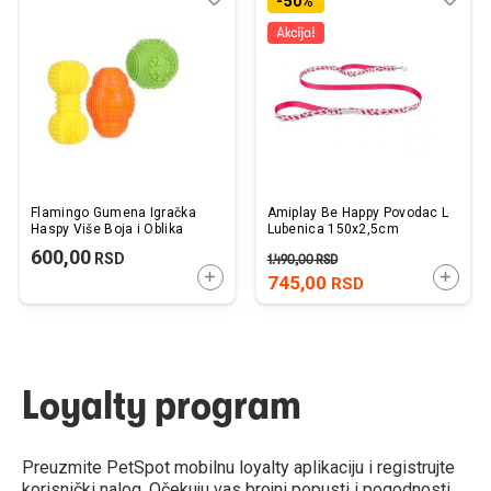
-50%
u
u
listu
listu
želja
želj
Flamingo Gumena Igračka
Amiplay Be Happy Povodac L
Haspy Više Boja i Oblika
Lubenica 150x2,5cm
600,00
RSD
1.490,00
RSD
DODAJTE U KORPU
DODAJ
745,00
RSD
Loyalty program
Preuzmite PetSpot mobilnu loyalty aplikaciju i registrujte
korisnički nalog. Očekuju vas brojni popusti i pogodnosti.