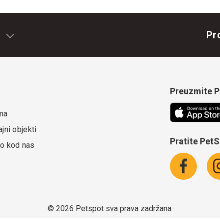
Pr
Preuzmite Pe
ma
jni objekti
Pratite Pet
o kod nas
©
2026 Petspot sva prava zadržana.