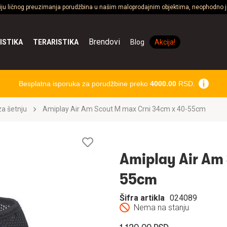
ciju ličnog preuzimanja porudžbina u našim maloprodajnim objektima, neophodno je
Brendovi
ISTIKA
TERARISTIKA
Blog
Akcija!
Besplatna isporuka za porudžbine preko
4000.00
RSD.
a šetnju
Amiplay Air Am Scout M max Crni 34cm x 40-55cm
Lista
želja
Amiplay Air Am 
55cm
Šifra artikla
024089
Nema na stanju