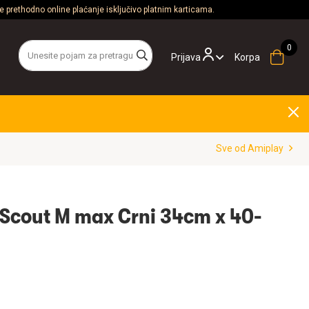
 prethodno online plaćanje isključivo platnim karticama.
Prijava
Korpa
Sve od Amiplay
Scout M max Crni 34cm x 40-