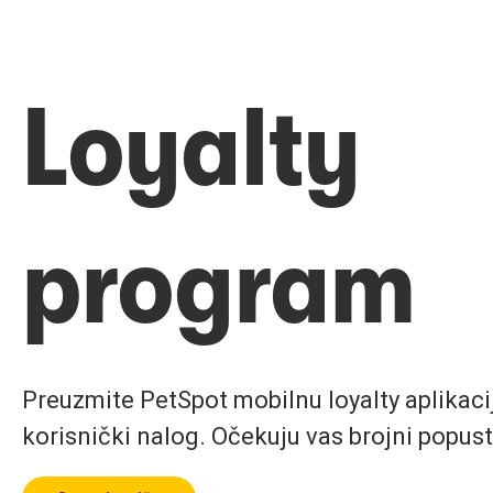
Loyalty
program
Preuzmite PetSpot mobilnu loyalty aplikaciju
korisnički nalog. Očekuju vas brojni popust