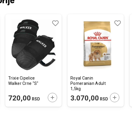
rije
j
edi
Dodaj
Uporedi
Dodaj
Uporedi
u
u
listu
listu
želja
želja
Trixie Cipelice
Royal Canin
Walker Crne "S"
Pomeranian Adult
1,5kg
JTE U KORPU
DODAJTE U KORPU
DODAJTE
720,00
3.070,00
RSD
RSD