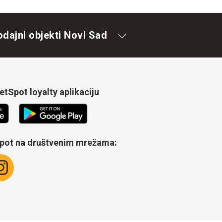
odajni objekti Novi Sad
tSpot loyalty aplikaciju
Spot na društvenim mrežama: