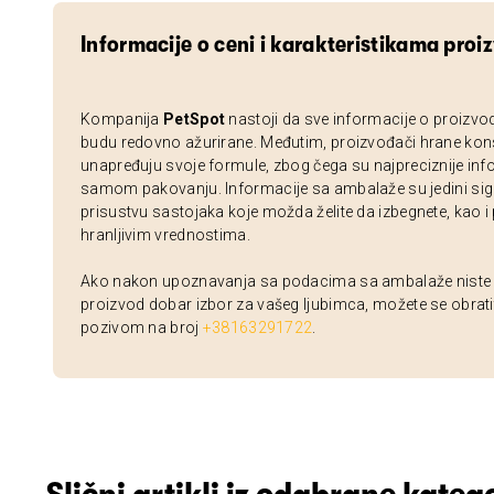
Informacije o ceni i karakteristikama proi
Kompanija
PetSpot
nastoji da sve informacije o proizvo
budu redovno ažurirane. Međutim, proizvođači hrane kon
unapređuju svoje formule, zbog čega su najpreciznije inf
samom pakovanju. Informacije sa ambalaže su jedini sig
prisustvu sastojaka koje možda želite da izbegnete, kao i
hranljivim vrednostima.
Ako nakon upoznavanja sa podacima sa ambalaže niste si
proizvod dobar izbor za vašeg ljubimca, možete se obrati
pozivom na broj
+38163291722
.