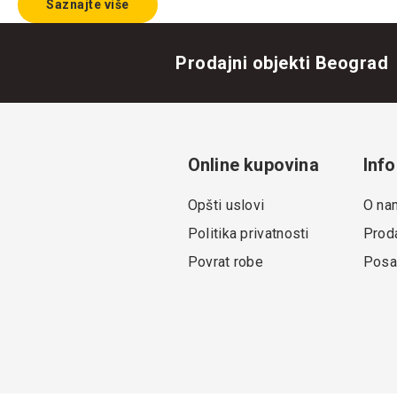
Saznajte više
Prodajni objekti Beograd
Online kupovina
Info
Opšti uslovi
O na
Politika privatnosti
Proda
Povrat robe
Posa