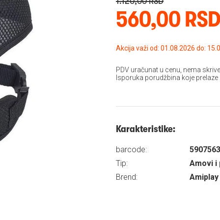
1.120,00 RSD
560,00 RS
Akcija važi od: 01.08
PDV uračunat u cenu, nema skrive
Isporuka porudžbina koje prelaze
Karakteristike:
barcode:
590756
Tip:
Amovi i 
Brend:
Amiplay