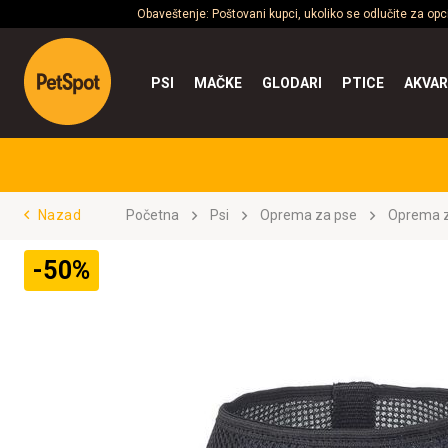
Obaveštenje: Poštovani kupci, ukoliko se odlučite za op
PSI
MAČKE
GLODARI
PTICE
AKVAR
Nazad
Početna
Psi
Oprema za pse
Oprema z
-50%