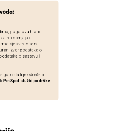
zvoda:
dima, pogotovu hrani,
statno menjaju i
ormacije uvek one na
uran izvor podataka o
 podataka o sastavu i
gurni da li je određeni
ti
PetSpot službi podrške