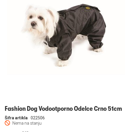
Prijavi se
Fashion Dog Vodootporno Odelce Crno 51cm
Šifra artikla
022506
Nema na stanju