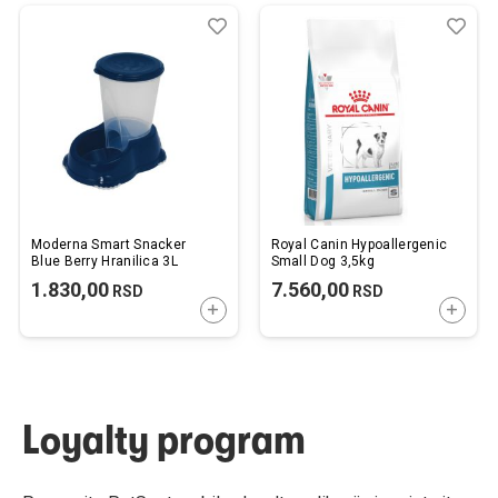
Dodaj
Uporedi
Dod
Upo
u
u
listu
listu
želja
želj
Moderna Smart Snacker
Royal Canin Hypoallergenic
Blue Berry Hranilica 3L
Small Dog 3,5kg
1.830,00
7.560,00
RSD
RSD
DODAJTE U KORPU
DODAJ
Loyalty program