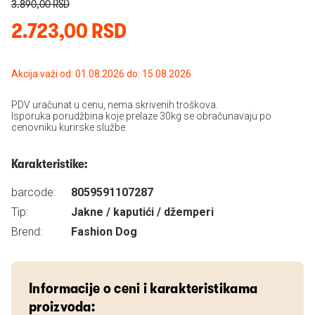
3.890,00 RSD
2.723,00 RSD
Akcija važi od: 01.08.2026 do: 15.08.2026
PDV uračunat u cenu, nema skrivenih troškova.
Isporuka porudžbina koje prelaze 30kg se obračunavaju po
cenovniku kurirske službe.
Karakteristike:
barcode:
8059591107287
Tip:
Jakne / kaputići / džemperi
Brend:
Fashion Dog
Informacije o ceni i karakteristikama
proizvoda: