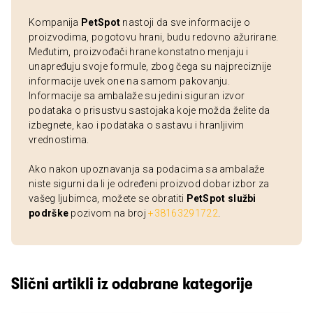
Kompanija
PetSpot
nastoji da sve informacije o
proizvodima, pogotovu hrani, budu redovno ažurirane.
Međutim, proizvođači hrane konstatno menjaju i
unapređuju svoje formule, zbog čega su najpreciznije
informacije uvek one na samom pakovanju.
Informacije sa ambalaže su jedini siguran izvor
podataka o prisustvu sastojaka koje možda želite da
izbegnete, kao i podataka o sastavu i hranljivim
vrednostima.
Ako nakon upoznavanja sa podacima sa ambalaže
niste sigurni da li je određeni proizvod dobar izbor za
vašeg ljubimca, možete se obratiti
PetSpot službi
podrške
pozivom na broj
+38163291722
.
Slični artikli iz odabrane kategorije