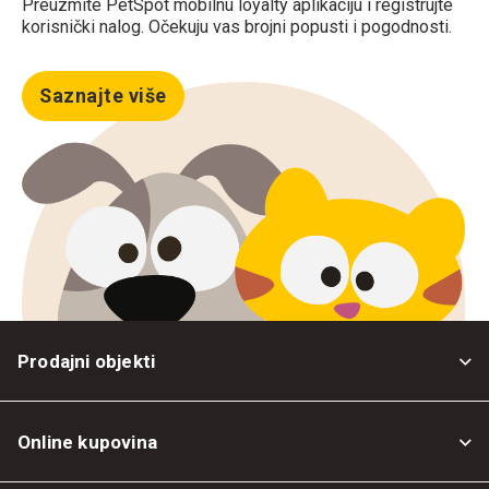
Preuzmite PetSpot mobilnu loyalty aplikaciju i registrujte
korisnički nalog. Očekuju vas brojni popusti i pogodnosti.
Saznajte više
Prodajni objekti
Online kupovina