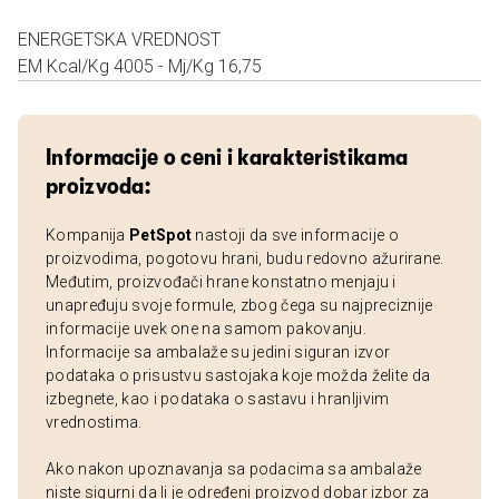
ENERGETSKA VREDNOST
EM Kcal/Kg 4005 - Mj/Kg 16,75
Informacije o ceni i karakteristikama
proizvoda:
Kompanija
PetSpot
nastoji da sve informacije o
proizvodima, pogotovu hrani, budu redovno ažurirane.
Međutim, proizvođači hrane konstatno menjaju i
unapređuju svoje formule, zbog čega su najpreciznije
informacije uvek one na samom pakovanju.
Informacije sa ambalaže su jedini siguran izvor
podataka o prisustvu sastojaka koje možda želite da
izbegnete, kao i podataka o sastavu i hranljivim
vrednostima.
Ako nakon upoznavanja sa podacima sa ambalaže
niste sigurni da li je određeni proizvod dobar izbor za