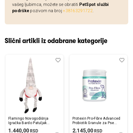
vašeg ljubimca, možete se obratiti
PetSpot službi
podrške
pozivom na broj
+38163291722
.
Slični artikli iz odabrane kategorije
Dodaj
Uporedi
Dod
Upo
u
u
listu
listu
želja
želj
Flamingo Novogodišnja
Protexin Pro-Fibre Advanced
Igračka Bardo Patuljak
Probiotik Granule za Pse
Crveni 20x14x58cm
500g
1.440,00
2.145,00
RSD
RSD