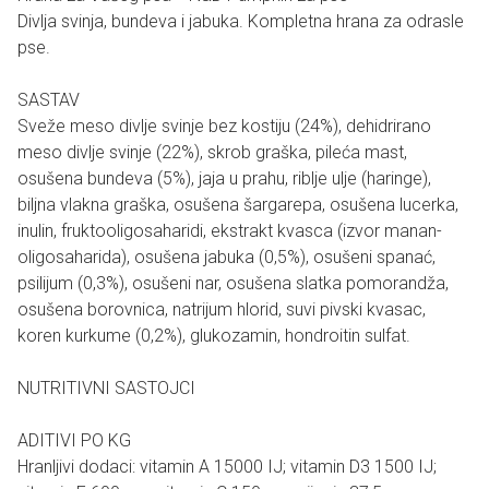
Divlja svinja, bundeva i jabuka. Kompletna hrana za odrasle
pse.
SASTAV
Sveže meso divlje svinje bez kostiju (24%), dehidrirano
meso divlje svinje (22%), skrob graška, pileća mast,
osušena bundeva (5%), jaja u prahu, riblje ulje (haringe),
biljna vlakna graška, osušena šargarepa, osušena lucerka,
inulin, fruktooligosaharidi, ekstrakt kvasca (izvor manan-
oligosaharida), osušena jabuka (0,5%), osušeni spanać,
psilijum (0,3%), osušeni nar, osušena slatka pomorandža,
osušena borovnica, natrijum hlorid, suvi pivski kvasac,
koren kurkume (0,2%), glukozamin, hondroitin sulfat.
NUTRITIVNI SASTOJCI
ADITIVI PO KG
Hranljivi dodaci: vitamin A 15000 IJ; vitamin D3 1500 IJ;