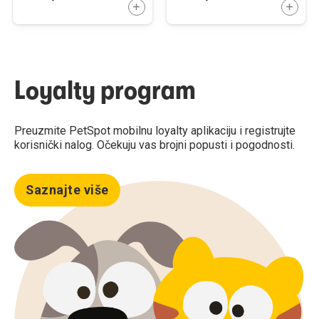
DODAJTE U KORPU
DODAJ
Loyalty program
Preuzmite PetSpot mobilnu loyalty aplikaciju i registrujte
korisnički nalog. Očekuju vas brojni popusti i pogodnosti.
Saznajte više