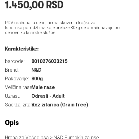
1.450,00 RSD
PDV uračunat u cenu, nema skrivenih troškova.
Isporuka porudžbina koje prelaze 30kg se obračunavaju po
cenovniku kurirske službe.
Karakteristike:
barcode:
8010276033215
Brend:
N&D
Pakovanje:
800g
Veličina rase:
Male rase
Uzrast:
Odrasli - Adult
Sadržaj žitarica:
Bez žitarica (Grain free)
Opis
Hrana za Vašeg psa > N&D Pumpkin za pse