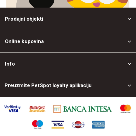
Prodajni objekti
Online kupovina
Opšti uslovi
Info
Politika privatnosti
O nama
Povrat robe
Preuzmite PetSpot loyalty aplikaciju
Prodajni objekti
Posao kod nas