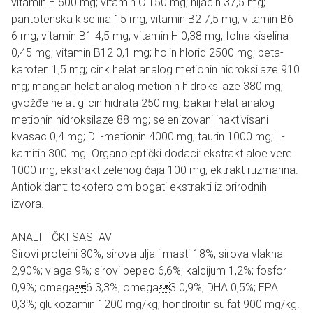
vitamin E 600 mg; vitamin C 150 mg; nijacin 37,5 mg;
pantotenska kiselina 15 mg; vitamin B2 7,5 mg; vitamin B6
6 mg; vitamin B1 4,5 mg; vitamin H 0,38 mg; folna kiselina
0,45 mg; vitamin B12 0,1 mg; holin hlorid 2500 mg; beta-
karoten 1,5 mg; cink helat analog metionin hidroksilaze 910
mg; mangan helat analog metionin hidroksilaze 380 mg;
gvožđe helat glicin hidrata 250 mg; bakar helat analog
metionin hidroksilaze 88 mg; selenizovani inaktivisani
kvasac 0,4 mg; DL-metionin 4000 mg; taurin 1000 mg; L-
karnitin 300 mg. Organoleptički dodaci: ekstrakt aloe vere
1000 mg; ekstrakt zelenog čaja 100 mg; ektrakt ruzmarina.
Antiokidant: tokoferolom bogati ekstrakti iz prirodnih
izvora.
ANALITIČKI SASTAV
Sirovi proteini 30%; sirova ulja i masti 18%; sirova vlakna
2,90%; vlaga 9%; sirovi pepeo 6,6%; kalcijum 1,2%; fosfor
0,9%; omega6 3,3%; omega3 0,9%; DHA 0,5%; EPA
0,3%; glukozamin 1200 mg/kg; hondroitin sulfat 900 mg/kg.